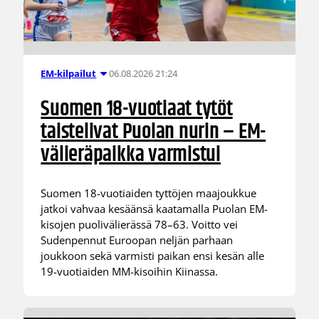
06.08.2026 21:24
EM-kilpailut
Suomen 18-vuotiaat tytöt
taistelivat Puolan nurin – EM-
välieräpaikka varmistui
Suomen 18-vuotiaiden tyttöjen maajoukkue
jatkoi vahvaa kesäänsä kaatamalla Puolan EM-
kisojen puolivälierässä 78–63. Voitto vei
Sudenpennut Euroopan neljän parhaan
joukkoon sekä varmisti paikan ensi kesän alle
19-vuotiaiden MM-kisoihin Kiinassa.