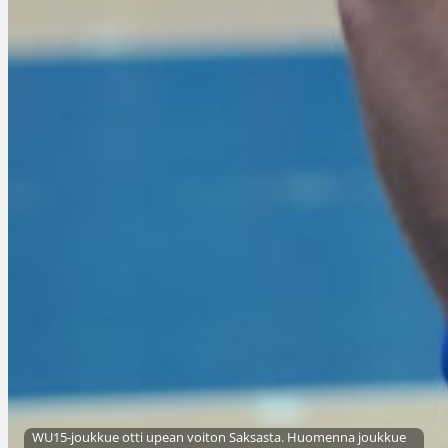
WU15-joukkue otti upean voiton Saksasta. Huomenna joukkue