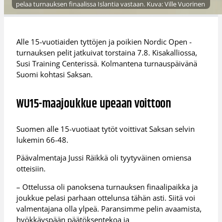
pelaa turnauksen finaalissa Islantia vastaan. Kuva: Ville Vuorinen
Alle 15-vuotiaiden tyttöjen ja poikien Nordic Open -
turnauksen pelit jatkuivat torstaina 7.8. Kisakalliossa,
Susi Training Centerissä. Kolmantena turnauspäivänä
Suomi kohtasi Saksan.
WU15-maajoukkue upeaan voittoon
Suomen alle 15-vuotiaat tytöt voittivat Saksan selvin
lukemin 66-48.
Päävalmentaja Jussi Räikkä oli tyytyväinen omiensa
otteisiin.
– Ottelussa oli panoksena turnauksen finaalipaikka ja
joukkue pelasi parhaan ottelunsa tähän asti. Siitä voi
valmentajana olla ylpeä. ⁠Paransimme pelin avaamista,
hyökkäyspään päätöksentekoa ja