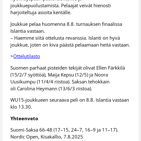
joukkuepuolustamista. Pelaajat veivät hienosti
harjoiteltuja asioita kentälle.
Joukkue pelaa huomenna 8.8. turnauksen finaalissa
Islantia vastaan.
– ⁠Haemme siitä ottelusta revanssia. Islanti on hyvä
joukkue, joten on kiva päästä pelaamaan heitä vastaan.
>
Ottelutilasto
Suomen parhaat pisteiden tekijät olivat Ellen Färkkilä
(15/2/7 syöttöä), Maija Kepsu (12/5) ja Noora
Uusikumpu (11/4/4 riistoa). Saksan tehokkain
oli Carolina Heymann (13/6/3 riistoa).
WU15-joukkueen seuraava peli on 8.8. Islantia vastaan
klo 13.30.
Yhteenveto
Suomi-Saksa 66-48 (17–15, 24–7, 16–9 ja 11–17).
Nordic Open, Kisakallio, 7.8.2025