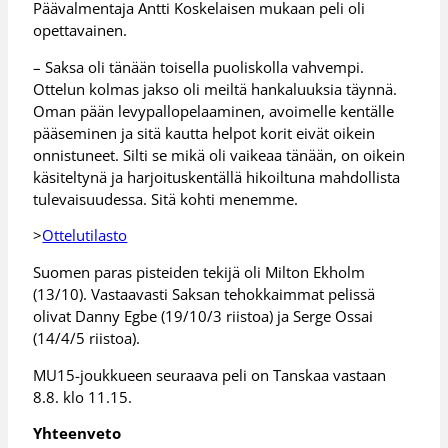
Päävalmentaja Antti Koskelaisen mukaan peli oli
opettavainen.
– Saksa oli tänään toisella puoliskolla vahvempi.
Ottelun kolmas jakso oli meiltä hankaluuksia täynnä.
Oman pään levypallopelaaminen, avoimelle kentälle
pääseminen ja sitä kautta helpot korit eivät oikein
onnistuneet. Silti se mikä oli vaikeaa tänään, on oikein
käsiteltynä ja harjoituskentällä hikoiltuna mahdollista
tulevaisuudessa. Sitä kohti menemme.
>
Ottelutilasto
Suomen paras pisteiden tekijä oli Milton Ekholm
(13/10). Vastaavasti Saksan tehokkaimmat pelissä
olivat Danny Egbe (19/10/3 riistoa) ja Serge Ossai
(14/4/5 riistoa).
MU15-joukkueen seuraava peli on Tanskaa vastaan
8.8. klo 11.15.
Yhteenveto