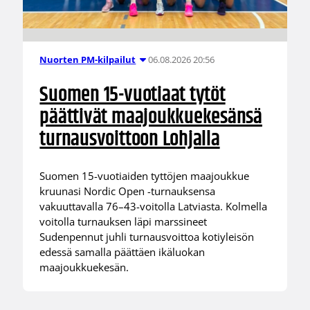
06.08.2026 20:56
Nuorten PM-kilpailut
Suomen 15-vuotiaat tytöt
päättivät maajoukkuekesänsä
turnausvoittoon Lohjalla
Suomen 15-vuotiaiden tyttöjen maajoukkue
kruunasi Nordic Open -turnauksensa
vakuuttavalla 76–43-voitolla Latviasta. Kolmella
voitolla turnauksen läpi marssineet
Sudenpennut juhli turnausvoittoa kotiyleisön
edessä samalla päättäen ikäluokan
maajoukkuekesän.