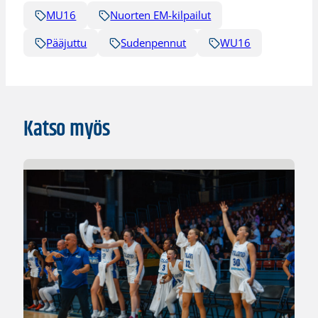
MU16
Nuorten EM-kilpailut
Pääjuttu
Sudenpennut
WU16
Katso myös