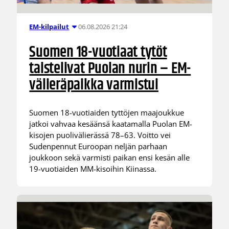
06.08.2026 21:24
EM-kilpailut
Suomen 18-vuotiaat tytöt
taistelivat Puolan nurin – EM-
välieräpaikka varmistui
Suomen 18-vuotiaiden tyttöjen maajoukkue
jatkoi vahvaa kesäänsä kaatamalla Puolan EM-
kisojen puolivälierässä 78–63. Voitto vei
Sudenpennut Euroopan neljän parhaan
joukkoon sekä varmisti paikan ensi kesän alle
19-vuotiaiden MM-kisoihin Kiinassa.