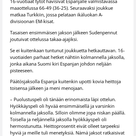
16-vuotiaat tytöt hävisivät Espanjalle valmistavassa
maaottelussa 66-49 (36-25). Seuraavaksi joukkue
matkaa Turkkiin, jossa pelataan ikäluokan A-
divisioonan EM-kisat.
Tasaisen ensimmäisen jakson jälkeen Sudenpennut
joutuivat ottelussa takaa-ajajiksi.
Se ei kuitenkaan tuntunut joukkuetta hetkauttavan. 16-
vuotiaiden parhaat hetket nähtiin kolmannella jaksolla,
jonka aikana Suomi kiri Espanjan johdon neljään
pisteeseen.
Päätösjaksolla Espanja kuitenkin upotti kovia heittoja
toisensa jälkeen ja meni menojaan.
– Puolustuspeli oli tänään erinomaista läpi ottelun.
Hyökkäyspeli oli hyvää ensimmäisellä ja varsinkin
kolmannella jaksolla. Silloin olimme jopa niskan päällä.
Toisella ja neljännellä jaksolla hyökkäyspeli oli
hermostunutta. Heittoprosentit eivät olleet tarpeeksi
hyviä ja meille tuli menetyksiä. Nämä jaksot ratkaisivat