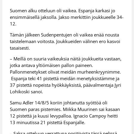
Suomen alku otteluun oli vaikea. Espanja karkasi jo
ensimmäisellä jaksolla. Jakso merkittiin joukkueelle 34-
12.
Tämän jälkeen Sudenpentujen oli vaikea enää nousta
taistelemaan voitosta. Joukkueiden välinen ero kasvoi
tasaisesti.
– Meillä on suuria vaikeuksia näitä joukkueita vastaan,
jotka antava yltiömäisen pallon paineen.
Pallonmenetykset olivat meidän murheenkryynimme.
Espanja teki 41 pistettä meidän menetyksistämme ja
37 pistettä nopeista hyökkäyksistä, päävalmentaja Jyri
Lohikoski sanoi.
Samu Adler 14/8/5 koriin johtanutta syöttöä oli
Suomen paras pistemies. Miikka Muurinen sai kasaan
12 pistettä ja kuusi levypalloa. Ignacio Campoy heitti
13 minuutissa 21 pistettä Espanjalle.
– Saksa-otteluun verrattuna positiivista tässä pelissä