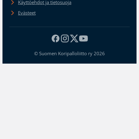
Käyttöehdot ja tietosuoja
Evästeet
© Suomen Koripalloliitto ry 2026