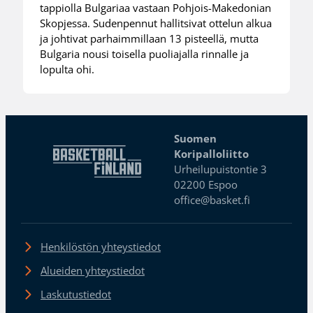
tappiolla Bulgariaa vastaan Pohjois-Makedonian
Skopjessa. Sudenpennut hallitsivat ottelun alkua
ja johtivat parhaimmillaan 13 pisteellä, mutta
Bulgaria nousi toisella puoliajalla rinnalle ja
lopulta ohi.
Suomen
Koripalloliitto
Urheilupuistontie 3
02200 Espoo
office@basket.fi
Henkilöstön yhteystiedot
Alueiden yhteystiedot
Laskutustiedot