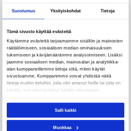
Suostumus
Yksityiskohdat
Tietoja
Henkilöt
Tämä sivusto käyttää evästeitä
Anette Juvonen
Annika Holopainen
Käytämme evästeitä tarjoamamme sisällön ja mainosten
räätälöimiseen, sosiaalisen median ominaisuuksien
Asta Sillanpää
Ella Rantanen
tukemiseen ja kävijämäärämme analysoimiseen. Lisäksi
Emma Laaksonen
Emmi Leino
jaamme sosiaalisen median, mainosalan ja analytiikka-
alan kumppaneillemme tietoja siitä, miten käytät
Emmi Vapamaa
Evita Iiskola
sivustoamme. Kumppanimme voivat yhdistää näitä
tietoja muihin tietoihin, joita olet antanut heille tai joita on
Janniina Koivunen
Meral Bedretdin
kerätty, kun olet käyttänyt heidän palvelujaan.
Saara Wahlgren
Vilma Purhonen
Kategoriat
Salli kaikki
Muokkaa