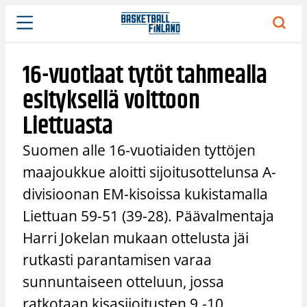
Siirry
sisältöön
16-vuotiaat tytöt tahmealla
esityksellä voittoon
Liettuasta
Suomen alle 16-vuotiaiden tyttöjen
maajoukkue aloitti sijoitusottelunsa A-
divisioonan EM-kisoissa kukistamalla
Liettuan 59-51 (39-28). Päävalmentaja
Harri Jokelan mukaan ottelusta jäi
rutkasti parantamisen varaa
sunnuntaiseen otteluun, jossa
ratkotaan kisasijoitusten 9.-10.