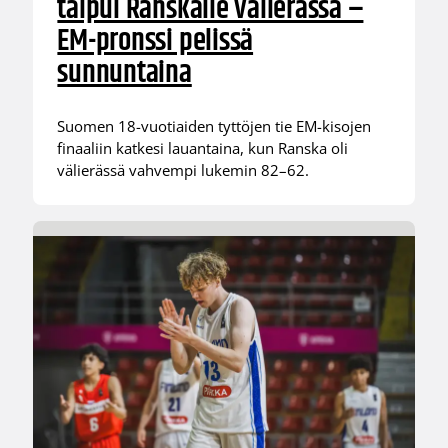
taipui Ranskalle välierässä –
EM-pronssi pelissä
sunnuntaina
Suomen 18-vuotiaiden tyttöjen tie EM-kisojen
finaaliin katkesi lauantaina, kun Ranska oli
välierässä vahvempi lukemin 82–62.