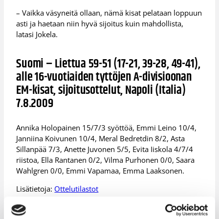
– Vaikka väsyneitä ollaan, nämä kisat pelataan loppuun
asti ja haetaan niin hyvä sijoitus kuin mahdollista,
latasi Jokela.
Suomi – Liettua 59-51 (17-21, 39-28, 49-41),
alle 16-vuotiaiden tyttöjen A-divisioonan
EM-kisat, sijoitusottelut, Napoli (Italia)
7.8.2009
Annika Holopainen 15/7/3 syöttöä, Emmi Leino 10/4,
Janniina Koivunen 10/4, Meral Bedretdin 8/2, Asta
Sillanpää 7/3, Anette Juvonen 5/5, Evita Iiskola 4/7/4
riistoa, Ella Rantanen 0/2, Vilma Purhonen 0/0, Saara
Wahlgren 0/0, Emmi Vapamaa, Emma Laaksonen.
Lisätietoja:
Ottelutilastot
Päivitetty
08.08.2009