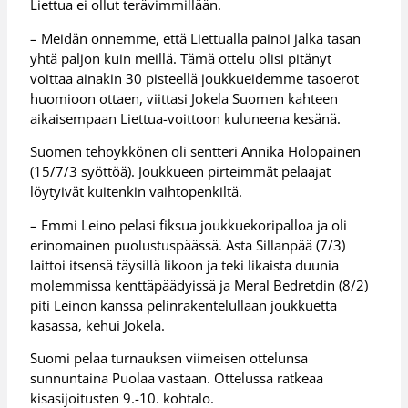
Liettua ei ollut terävimmillään.
– Meidän onnemme, että Liettualla painoi jalka tasan
yhtä paljon kuin meillä. Tämä ottelu olisi pitänyt
voittaa ainakin 30 pisteellä joukkueidemme tasoerot
huomioon ottaen, viittasi Jokela Suomen kahteen
aikaisempaan Liettua-voittoon kuluneena kesänä.
Suomen tehoykkönen oli sentteri Annika Holopainen
(15/7/3 syöttöä). Joukkueen pirteimmät pelaajat
löytyivät kuitenkin vaihtopenkiltä.
– Emmi Leino pelasi fiksua joukkuekoripalloa ja oli
erinomainen puolustuspäässä. Asta Sillanpää (7/3)
laittoi itsensä täysillä likoon ja teki likaista duunia
molemmissa kenttäpäädyissä ja Meral Bedretdin (8/2)
piti Leinon kanssa pelinrakentelullaan joukkuetta
kasassa, kehui Jokela.
Suomi pelaa turnauksen viimeisen ottelunsa
sunnuntaina Puolaa vastaan. Ottelussa ratkeaa
kisasijoitusten 9.-10. kohtalo.