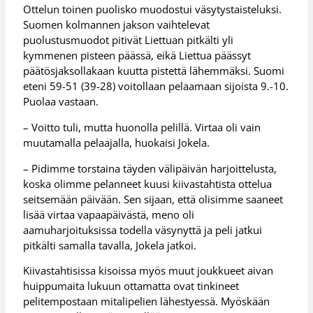
Ottelun toinen puolisko muodostui väsytystaisteluksi.
Suomen kolmannen jakson vaihtelevat
puolustusmuodot pitivät Liettuan pitkälti yli
kymmenen pisteen päässä, eikä Liettua päässyt
päätösjaksollakaan kuutta pistettä lähemmäksi. Suomi
eteni 59-51 (39-28) voitollaan pelaamaan sijoista 9.-10.
Puolaa vastaan.
– Voitto tuli, mutta huonolla pelillä. Virtaa oli vain
muutamalla pelaajalla, huokaisi Jokela.
– Pidimme torstaina täyden välipäivän harjoittelusta,
koska olimme pelanneet kuusi kiivastahtista ottelua
seitsemään päivään. Sen sijaan, että olisimme saaneet
lisää virtaa vapaapäivästä, meno oli
aamuharjoituksissa todella väsynyttä ja peli jatkui
pitkälti samalla tavalla, Jokela jatkoi.
Kiivastahtisissa kisoissa myös muut joukkueet aivan
huippumaita lukuun ottamatta ovat tinkineet
pelitempostaan mitalipelien lähestyessä. Myöskään