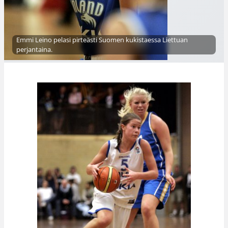
Emmi Leino pelasi pirteästi Suomen kukistaessa Liettuan
perjantaina.