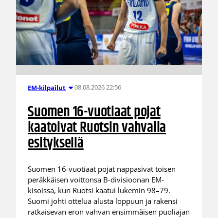
08.08.2026 22:56
EM-kilpailut
Suomen 16-vuotiaat pojat
kaatoivat Ruotsin vahvalla
esityksellä
Suomen 16-vuotiaat pojat nappasivat toisen
peräkkäisen voittonsa B-divisioonan EM-
kisoissa, kun Ruotsi kaatui lukemin 98–79.
Suomi johti ottelua alusta loppuun ja rakensi
ratkaisevan eron vahvan ensimmäisen puoliajan