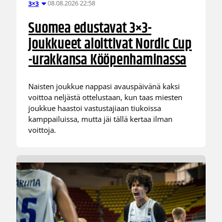
08.08.2026 22:58
3×3
Suomea edustavat 3×3-
joukkueet aloittivat Nordic Cup
-urakkansa Kööpenhaminassa
Naisten joukkue nappasi avauspäivänä kaksi
voittoa neljästä ottelustaan, kun taas miesten
joukkue haastoi vastustajiaan tiukoissa
kamppailuissa, mutta jäi tällä kertaa ilman
voittoja.