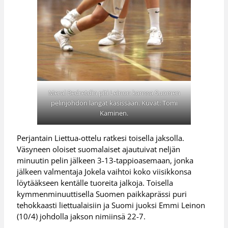
Meral Bedretdin piti Leinon kanssa Suomen
pelinjohdon langat käsissään. Kuvat: Tomi
Kaminen.
Perjantain Liettua-ottelu ratkesi toisella jaksolla.
Väsyneen oloiset suomalaiset ajautuivat neljän
minuutin pelin jälkeen 3-13-tappioasemaan, jonka
jälkeen valmentaja Jokela vaihtoi koko viisikkonsa
löytääkseen kentälle tuoreita jalkoja. Toisella
kymmenminuuttisella Suomen paikkaprässi puri
tehokkaasti liettualaisiin ja Suomi juoksi Emmi Leinon
(10/4) johdolla jakson nimiinsä 22-7.