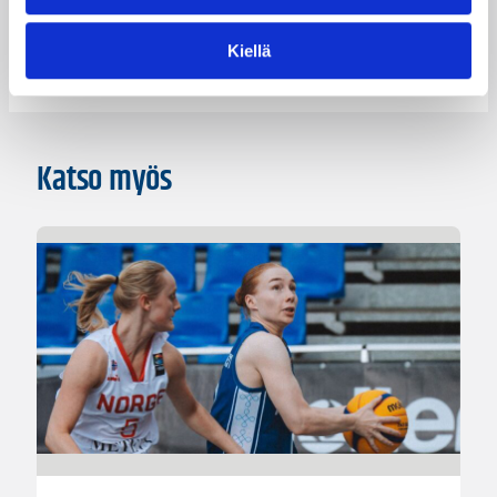
EM-kilpailut
Maajoukkue
Maaottelu
Nuorten EM-kilpailut
WU16
Kiellä
Katso myös