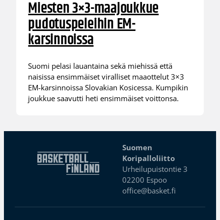
Miesten 3×3-maajoukkue
pudotuspeleihin EM-
karsinnoissa
Suomi pelasi lauantaina sekä miehissä että
naisissa ensimmäiset viralliset maaottelut 3×3
EM-karsinnoissa Slovakian Kosicessa. Kumpikin
joukkue saavutti heti ensimmäiset voittonsa.
Suomen
Koripalloliitto
Urheilupuistontie 3
02200 Espoo
office@basket.fi