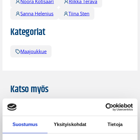
Noora Kotisaari
Riikka Terävä
Sanna Helenius
Tiina Sten
Kategoriat
Maajoukkue
Katso myös
Suostumus
Yksityiskohdat
Tietoja