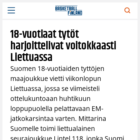
Siirry
sisältöön
18-vuotiaat tytöt
harjoittelivat voitokkaasti
Liettuassa
Suomen 18-vuotiaiden tyttöjen
maajoukkue vietti viikonlopun
Liettuassa, jossa se viimeisteli
ottelukuntoaan huhtikuun
loppupuolella pelattavaan EM-
jatkokarsintaa varten. Mittarina
Suomelle toimi liettualainen
seurajoukkue Lintel 118, jonka Suomi