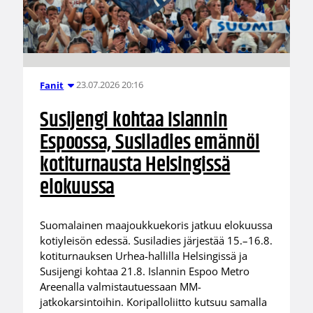
23.07.2026 20:16
Fanit
Susijengi kohtaa Islannin
Espoossa, Susiladies emännöi
kotiturnausta Helsingissä
elokuussa
Suomalainen maajoukkuekoris jatkuu elokuussa
kotiyleisön edessä. Susiladies järjestää 15.–16.8.
kotiturnauksen Urhea-hallilla Helsingissä ja
Susijengi kohtaa 21.8. Islannin Espoo Metro
Areenalla valmistautuessaan MM-
jatkokarsintoihin. Koripalloliitto kutsuu samalla