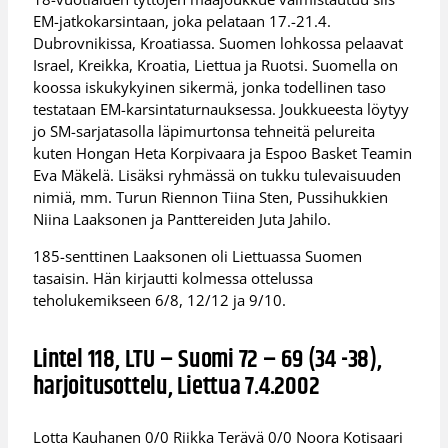
EM-jatkokarsintaan, joka pelataan 17.-21.4.
Dubrovnikissa, Kroatiassa. Suomen lohkossa pelaavat
Israel, Kreikka, Kroatia, Liettua ja Ruotsi. Suomella on
koossa iskukykyinen sikermä, jonka todellinen taso
testataan EM-karsintaturnauksessa. Joukkueesta löytyy
jo SM-sarjatasolla läpimurtonsa tehneitä pelureita
kuten Hongan Heta Korpivaara ja Espoo Basket Teamin
Eva Mäkelä. Lisäksi ryhmässä on tukku tulevaisuuden
nimiä, mm. Turun Riennon Tiina Sten, Pussihukkien
Niina Laaksonen ja Panttereiden Juta Jahilo.
185-senttinen Laaksonen oli Liettuassa Suomen
tasaisin. Hän kirjautti kolmessa ottelussa
teholukemikseen 6/8, 12/12 ja 9/10.
Lintel 118, LTU – Suomi 72 – 69 (34 -38),
harjoitusottelu, Liettua 7.4.2002
Lotta Kauhanen 0/0 Riikka Terävä 0/0 Noora Kotisaari