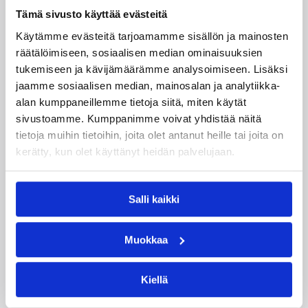
Tämä sivusto käyttää evästeitä
Käytämme evästeitä tarjoamamme sisällön ja mainosten
räätälöimiseen, sosiaalisen median ominaisuuksien
tukemiseen ja kävijämäärämme analysoimiseen. Lisäksi
jaamme sosiaalisen median, mainosalan ja analytiikka-
alan kumppaneillemme tietoja siitä, miten käytät
sivustoamme. Kumppanimme voivat yhdistää näitä
30.07.2026 18:56
Maajoukkue
tietoja muihin tietoihin, joita olet antanut heille tai joita on
kerätty, kun olet käyttänyt heidän palvelujaan.
Puola rynni Susiladiesin ohitse
loppumetreillä Klaipedassa
Salli kaikki
Susiladies aloitti Liettuan Klaipedassa pelattavan
Muokkaa
miniturnauksen tänään, kun Puola oli parempi
loppulukemin 84-79 (39-44). Suomi nakutteli
mukavat 15 kolmosta sisään ja johti ottelua
Kiellä
parhaimmillaan 11 pistettä, mutta Puola kipusi
päätösjaksolla ohitse.