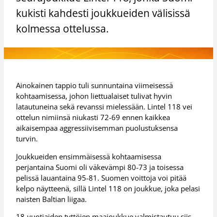
kukisti kahdesti joukkueiden välisissä
kolmessa ottelussa.
Ainokainen tappio tuli sunnuntaina viimeisessä
kohtaamisessa, johon liettualaiset tulivat hyvin
latautuneina sekä revanssi mielessään. Lintel 118 vei
ottelun nimiinsä niukasti 72-69 ennen kaikkea
aikaisempaa aggressiivisemman puolustuksensa
turvin.
Joukkueiden ensimmäisessä kohtaamisessa
perjantaina Suomi oli väkevämpi 80-73 ja toisessa
pelissä lauantaina 95-81. Suomen voittoja voi pitää
kelpo näytteenä, sillä Lintel 118 on joukkue, joka pelasi
naisten Baltian liigaa.
18-vuotiaiden tyttöjen maajoukkue valmistautuu siis