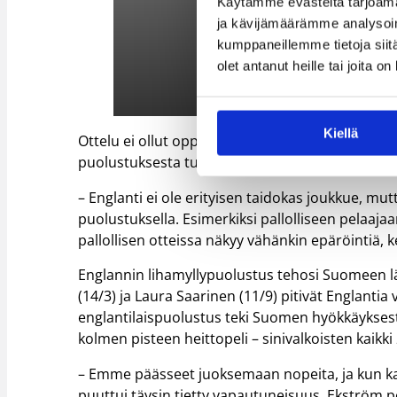
Käytämme evästeitä tarjoama
ja kävijämäärämme analysoim
kumppaneillemme tietoja siitä
olet antanut heille tai joita o
Kiellä
Ottelu ei ollut oppitunti koripallon hienouksista
puolustuksesta tunnettua joukkuetta.
– Englanti ei ole erityisen taidokas joukkue, mu
puolustuksella. Esimerkiksi pallolliseen pelaajaa
pallollisen otteissa näkyy vähänkin epäröintiä
Englannin lihamyllypuolustus tehosi Suomeen lä
(14/3) ja Laura Saarinen (11/9) pitivät Englanti
englantilaispuolustus teki Suomen hyökkäyksest
kolmen pisteen heittopeli – sinivalkoisten kaikki
– Emme päässeet juoksemaan nopeita, ja kun k
puuttui täysin tietty vapautuneisuus, Ekström p