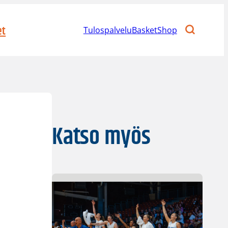
et
Tulospalvelu
BasketShop
Katso myös