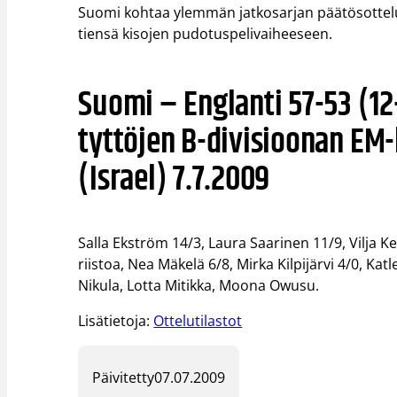
Suomi kohtaa ylemmän jatkosarjan päätösottelu
tiensä kisojen pudotuspelivaiheeseen.
Suomi – Englanti 57-53 (12-
tyttöjen B-divisioonan EM-k
(Israel) 7.7.2009
Salla Ekström 14/3, Laura Saarinen 11/9, Vilja K
riistoa, Nea Mäkelä 6/8, Mirka Kilpijärvi 4/0, K
Nikula, Lotta Mitikka, Moona Owusu.
Lisätietoja:
Ottelutilastot
Päivitetty
07.07.2009