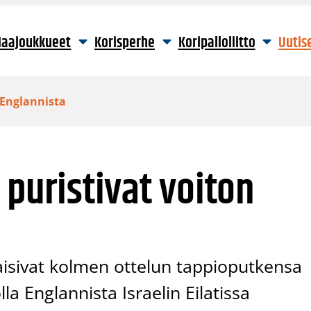
aajoukkueet
Korisperhe
Koripalloliitto
Uutis
 Englannista
 puristivat voiton
aisivat kolmen ottelun tappioputkensa
lla Englannista Israelin Eilatissa