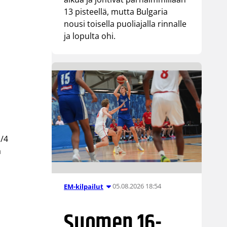
13 pisteellä, mutta Bulgaria
nousi toisella puoliajalla rinnalle
ja lopulta ohi.
ä/4
a
05.08.2026 18:54
EM-kilpailut
Suomen 16-