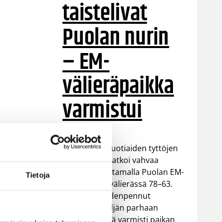
taistelivat
Puolan nurin
– EM-
välieräpaikka
varmistui
Suomen 18-vuotiaiden tyttöjen
maajoukkue jatkoi vahvaa
kesäänsä kaatamalla Puolan EM-
Tietoja
kisojen puolivälierässä 78–63.
Voitto vei Sudenpennut
Euroopan neljän parhaan
joukkoon sekä varmisti paikan