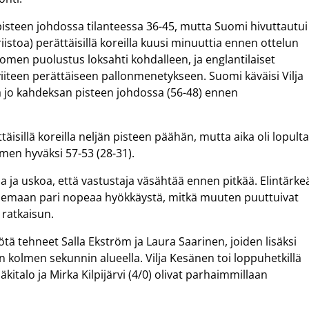
pisteen johdossa tilanteessa 36-45, mutta Suomi hivuttautui
riistoa) perättäisillä koreilla kuusi minuuttia ennen ottelun
en puolustus loksahti kohdalleen, ja englantilaiset
 viiteen perättäiseen pallonmenetykseen. Suomi käväisi Vilja
la jo kahdeksan pisteen johdossa (56-48) ennen
täisillä koreilla neljän pisteen päähän, mutta aika oli lopult
en hyväksi 57-53 (28-31).
 ja uskoa, että vastustaja väsähtää ennen pitkää. Elintärke
ksemaan pari nopeaa hyökkäystä, mitkä muuten puuttuivat
 ratkaisun.
ötä tehneet Salla Ekström ja Laura Saarinen, joiden lisäksi
 kolmen sekunnin alueella. Vilja Kesänen toi loppuhetkillä
kitalo ja Mirka Kilpijärvi (4/0) olivat parhaimmillaan