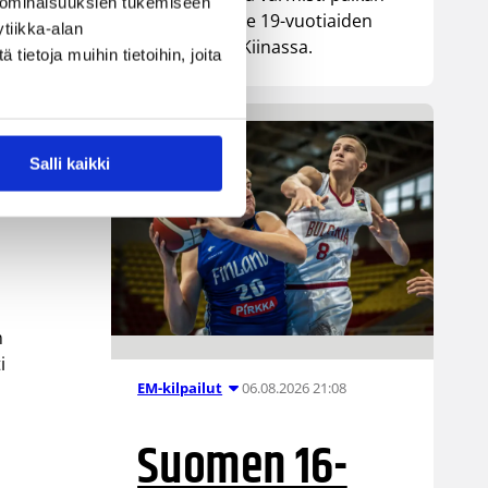
 ominaisuuksien tukemiseen
ensi kesän alle 19-vuotiaiden
tiikka-alan
MM-kisoihin Kiinassa.
ietoja muihin tietoihin, joita
Salli kaikki
m
i
06.08.2026 21:08
EM-kilpailut
Suomen 16-