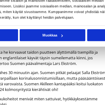
mme sisällön ja mainosten räätälöimiseen, sosiaalisen median
iseen. Lisäksi jaamme sosiaalisen median, mainosalan ja analy
, miten käytät sivustoamme. Kumppanimme voivat yhdistää näitä t
n kerätty, kun olet käyttänyt heidän palvelujaan.
Muokkaa
, sillä vastakkain asettuivat kaksi säästelemättömästä
tta he korvaavat taidon puutteen älyttömällä tsempillä ja
n englantilaiset käyvät täysin sumeilematta kiinni, jos
, kertoo Suomen päävalmentaja Lars Ekström.
hes 30 minuutin ajan. Suomen pitkät pelaajat Salla Ekströ
a varpaillaan korinalusonnistumisillaan, mutta pääsääntöisest
ä varovaista. Suomen Akilleen kantapääksi koitui luokaton
 24 kolmosyritystä kierähtivät ohi!
aukoheitot menivät miten sattuivat, hyökkäyksestämme
ohti.