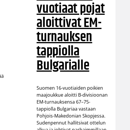
vuotiaat pojat
aloittivat EM-
turnauksen
tappiolla
a
Bulgarialle
ää
Suomen 16-vuotiaiden poikien
maajoukkue aloitti B-divisioonan
EM-turnauksensa 67–75-
tappiolla Bulgariaa vastaan
Pohjois-Makedonian Skopjessa.
Sudenpennut hallitsivat ottelun
alkua ja johtivat parhaimmillaan