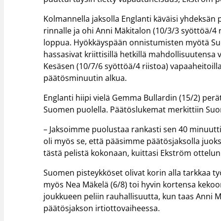
Kolmannella jaksolla Englanti käväisi yhdeksän 
rinnalle ja ohi Anni Mäkitalon (10/3/3 syöttöä/4 
loppua. Hyökkäyspään onnistumisten myötä Suom
hassasivat kriittisillä hetkillä mahdollisuutensa
Kesäsen (10/7/6 syöttöä/4 riistoa) vapaaheitoil
päätösminuutin alkua.
Englanti hiipi vielä Gemma Bullardin (15/2) perät
Suomen puolella. Päätöslukemat merkittiin Suom
– Jaksoimme puolustaa rankasti sen 40 minuuttia
oli myös se, että pääsimme päätösjaksolla juo
tästä pelistä kokonaan, kuittasi Ekström ottelun
Suomen pisteykköset olivat korin alla tarkkaa ty
myös Nea Mäkelä (6/8) toi hyvin kortensa kekoon
joukkueen peliin rauhallisuutta, kun taas Anni Mä
päätösjakson irtiottovaiheessa.