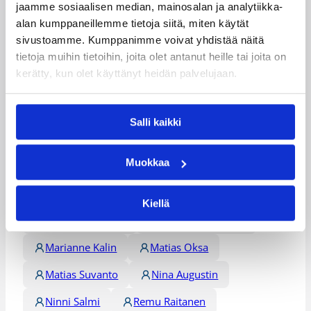
Anni Jämsä
Armi Anttila
jaamme sosiaalisen median, mainosalan ja analytiikka-
alan kumppaneillemme tietoja siitä, miten käytät
Edon Maxhuni
Elina Koskimies
sivustoamme. Kumppanimme voivat yhdistää näitä
Ella Väätänen
Emilia Helle
tietoja muihin tietoihin, joita olet antanut heille tai joita on
kerätty, kun olet käyttänyt heidän palvelujaan.
Essi Pohjonen
Evianna Sipilä
Heta Äijänen
Ida Myllyoja
Salli kaikki
Iina Salmenkivi
Jasmine Dolivo
Muokkaa
Johanna Borenius
Jonathan Guzman Monet
Jyri Lohikoski
Kiellä
Lauri Markkanen
Maria Hiekkamäki
Marianne Kalin
Matias Oksa
Matias Suvanto
Nina Augustin
Ninni Salmi
Remu Raitanen