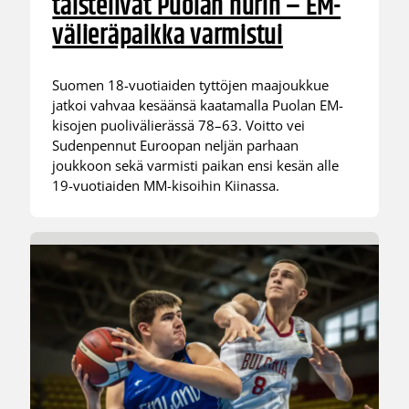
taistelivat Puolan nurin – EM-
välieräpaikka varmistui
Suomen 18-vuotiaiden tyttöjen maajoukkue
jatkoi vahvaa kesäänsä kaatamalla Puolan EM-
kisojen puolivälierässä 78–63. Voitto vei
Sudenpennut Euroopan neljän parhaan
joukkoon sekä varmisti paikan ensi kesän alle
19-vuotiaiden MM-kisoihin Kiinassa.