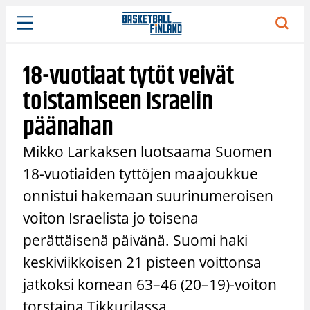
Siirry
sisältöön
18-vuotiaat tytöt veivät
toistamiseen Israelin
päänahan
Mikko Larkaksen luotsaama Suomen
18-vuotiaiden tyttöjen maajoukkue
onnistui hakemaan suurinumeroisen
voiton Israelista jo toisena
perättäisenä päivänä. Suomi haki
keskiviikkoisen 21 pisteen voittonsa
jatkoksi komean 63–46 (20–19)-voiton
torstaina Tikkurilassa.