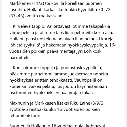
Markkanen (11/2) toi kovilla koreillaan Suomen
tasoihin. Hollanti karkasi kuitenkin Pyynikiltä 70–72
(37–43) -voitto matkassaan.
– Kirvelevä tappio. Valitettavasti otimme takapakkia
viime pelistä ja olimme taas liian pehmeitä korin alla.
Hollanti pääsi nostelemaan aivan liian helposti koreja
lähietäisyyksiltä ja hakemaan hyökkäyslevypalloja, 16-
vuotiaiden poikien päävalmentaja Jyri Lohikoski
harmitteli.
– Kun saimme stoppeja ja puolustuslevypalloja,
pääsimme parhaimmillamme juoksemaan nopeita
hyökkäyksiä erittäin tehokkaasti. Vauhtipeliä on
kuitenkin vaikea pelata, jos joutuu käynnistämään
useimmiten hyökkäyksen päätyrajan takaa.
Maxhunin ja Markkasen lisäksi Riku Laine (8/9/3
syöttöä/5 riistoa) kuului 16-vuotiaiden poikien
tehomiehistöön.
Suomen ja Hollannin 16-vuotiaat pojat kohtaavat