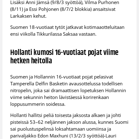
Lisäksi Anni Jämsä (9/8/3 syöttöä), Vilma Purhonen
(8/11) ja Essi Pohjonen (8/7/2 blokkia) ansaitsivat
Larkaksen kehut.
Suomen 18-vuotiaat tytöt jatkavat kotimaaotteluitaan
ensi viikolla Tikkurilassa Saksaa vastaan.
Hollanti kumosi 16-vuotiaat pojat viime
hetken heitolla
Suomen ja Hollannin 16-vuotiaat pojat pelasivat
Tamperella Delfin Basketin avausottelussa todellisen
nitropelin, joka sai dramaattisen lopetuksen Hollannin
viime sekunnin heiton lävistäessä korirenkaan
loppusummerin soidessa.
Hollanti hallitsi peliä toisesta jaksosta alkaen ja johti
pisteissä 53–62 neljännen jakson alussa, kunnes Suomi
sai puolustuspelinsä loksahtamaan uomiinsa ja
parivaljakko Edon Maxhuni (13/2/3 syöttöä)-Lauri