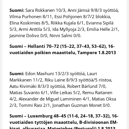
Suomi:
Sara Rokkanen 10/3, Anni Jämsä 9/8/3 syöttöä,
Vilma Purhonen 8/11, Essi Pohjonen 8/7/2 blokkia,
Elina Koskimies 8/5, Riikka Kujala 6/1, Evianna Sipilä
5/3, Armi Anttila 5/3, Ida Myllyoja 2/3, Emilia Helle 2/1,
Jasmine Dolivo 0/0, Ninni Salmi 0/0.
Suomi – Hollanti 70–72 (15–22, 37–43, 53–62), 16-
vuotiaiden poikien maaottelu, Tampere 1.8.2013
Suomi:
Edon Maxhuni 13/2/3 syöttöä, Lauri
Markkanen 11/2, Riku Laine 8/9/3 syöttöä/5 riistoa,
Aatu Kivimäki 8/3/3 syöttöä, Robert Bärlund 7/0,
Matias Suvanto 6/1, Ville Leikas 5/2, Remu Raitanen
4/2, Alexander de Miguel Lamminen 4/1, Matias Oksa
2/3, Tommi Rasi 2/1, Jonathan Guzman Monet 0/0.
Suomi – Luxemburg 48–45 (11-6, 24–18, 37–32), 16-
vuotiaiden tyttöjen maaottelu, B-divisioonan EM-
kisat, alkusarjaa, Matosinhos (Portugali) 1.8.2013