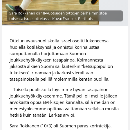
Sara Rokkanen oli 18-vuotiaiden tyttöjen parhaimmistoa
toisessa Israel-ottelussa. Kuva: Francois Perthuis.
Ottelun avauspuoliskolla Israel osoitti lukeneensa
huolella kotiläksynsä ja onnistui korinalustaa
sumputtamalla horjuttamaan Suomen
joukkuehyökkäyksen tasapainoa. Kolmannesta
jaksosta alkaen Suomi sai kuitenkin ”ketsuppipullon
tukoksen” irtoamaan ja karkasi vierailtaan
tasapainoisella pelillä molemmilla kentän puolilla.
– Toisella puoliskolla löysimme hyvän tasapainon
joukkuehyökkäykseemme. Tämä peli oli meille jälleen
arvokasta oppia EM-kisojen kannalta, sillä meidän on
menestyäksemme opittava välttämään sellaisia mustia
hetkiä kuin tänään, Larkas arvioi.
Sara Rokkanen (10/3) oli Suomen paras korintekijä.