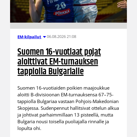
06.08.2026 21:08
EM-kilpailut
Suomen 16-vuotiaat pojat
aloittivat EM-turnauksen
tappiolla Bulgarialle
Suomen 16-vuotiaiden poikien maajoukkue
aloitti B-divisioonan EM-turnauksensa 67–75-
tappiolla Bulgariaa vastaan Pohjois-Makedonian
Skopjessa. Sudenpennut hallitsivat ottelun alkua
ja johtivat parhaimmillaan 13 pisteellä, mutta
Bulgaria nousi toisella puoliajalla rinnalle ja
lopulta ohi.