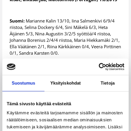
Suomi:
Marianne Kalin 13/10, Iina Salmenkivi 6/9/4
riistoa, Selina Dockery 6/4, Sini Mäkelä 6/3, Heta
Äijänen 5/3, Nina Augustin 3/2/5 syöttöä/4 riistoa,
Johanna Borenius 2/4/4 riistoa, Maria Hiekkamäki 2/1,
Ella Väätänen 2/1, Riina Kärkkäinen 0/4, Veera Pirttinen
0/1, Sandra Karsten 0/0.
Päivitetty
02.08.2013
Suostumus
Yksityiskohdat
Tietoja
Henkilöt
Tämä sivusto käyttää evästeitä
Aatu Kivimäki
Käytämme evästeitä tarjoamamme sisällön ja mainosten
räätälöimiseen, sosiaalisen median ominaisuuksien
Alexander de Miguel Lamminen
tukemiseen ja kävijämäärämme analysoimiseen. Lisäksi