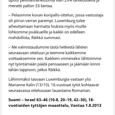
menetti pallon 33 kertaa.
– Pelasimme kovan koripallo-ottelun, jossa vastustaja
oli piirun verran parempi. Luxemburg tulee
aiheuttamaan harmaita hiuksia myös muille
lohkomme joukkueille ja kaikki on edelleen
mahdollista, Räikkä summasi.
– Me valmistaudumme tästä hetkestä lähtien
seuraavaan otteluun ja teemme kaikkemme
voittaaksemme sen. Kaikkein viimeiseksi lähtisimme
nyt työntämään päätä pensaaseen ja jäämään kiinni
tähän tappioon, jatkoi Räikkä.
Lähimmäksi tasoaan Luxemburgia vastaan ylsi
Marianne Kalin (13/10). 16-vuotiaat tytöt kohtaavat
seuraavassa ottelussaan lauantaina Romanian.
Suomi – Israel 63–46 (10-8, 20–19, 42–30), 18-
vuotiaiden tyttöjen maaottelu, Vantaa 1.8.2013