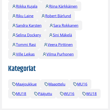
Riikka Kujala
Riina Kärkkäinen
Riku Laine
Robert Bärlund
Sandra Karsten
Sara Rokkanen
Selina Dockery
Sini Mäkelä
Tommi Rasi
Veera Pirttinen
Ville Leikas
Vilma Purhonen
Kategoriat
Maajoukkue
Maaottelu
MU16
MU18
Pääjuttu
WU16
WU18