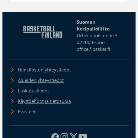
Suomen
Koripalloliitto
Urheilupuistontie 3
02200 Espoo
office@basket.fi
Henkilöstön yhteystiedot
Alueiden yhteystiedot
Laskutustiedot
Käyttöehdot ja tietosuoja
Evästeet