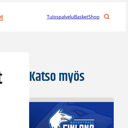
et
Tulospalvelu
BasketShop
t
Katso myös