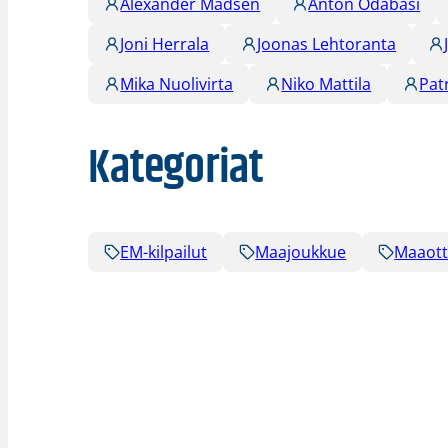
Alexander Madsen
Anton Odabasi
Joni Herrala
Joonas Lehtoranta
Mika Nuolivirta
Niko Mattila
Pat
Kategoriat
EM-kilpailut
Maajoukkue
Maaott