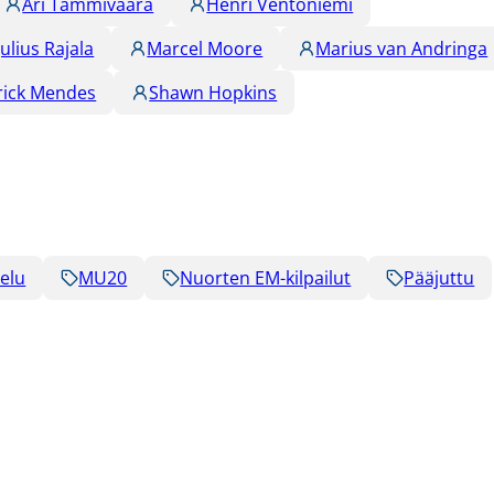
Ari Tammivaara
Henri Ventoniemi
Julius Rajala
Marcel Moore
Marius van Andringa
rick Mendes
Shawn Hopkins
elu
MU20
Nuorten EM-kilpailut
Pääjuttu