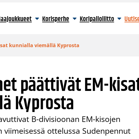
aajoukkueet
Korisperhe
Koripalloliitto
Uutis
isat kunnialla viemällä Kyprosta
et päättivät EM-kisa
lä Kyprosta
vuttivat B-divisioonan EM-kisojen
en viimeisessä ottelussa Sudenpennut