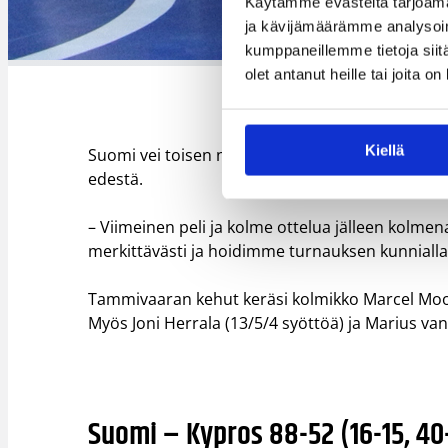
Käytämme evästeitä tarjoama
ja kävijämäärämme analysoim
kumppaneillemme tietoja siitä
olet antanut heille tai joita o
Kiellä
Suomi vei toisen neljänneksen 24-11 ja ei katso
edestä.
– Viimeinen peli ja kolme ottelua jälleen kolm
merkittävästi ja hoidimme turnauksen kunniall
Tammivaaran kehut keräsi kolmikko Marcel Moor
Myös Joni Herrala (13/5/4 syöttöä) ja Marius van 
Suomi – Kypros 88-52 (16-15, 40