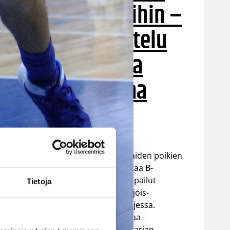
EM-kisoihin –
avausottelu
torstaina
Bulgariaa
vastaan
Suomen 16-vuotiaiden poikien
maajoukkue aloittaa B-
divisioonan EM-kilpailut
Tietoja
torstaina 6.8. Pohjois-
Makedonian Skopjessa.
Sudenpennut pelaa
alkulohkossa Bulgarian,