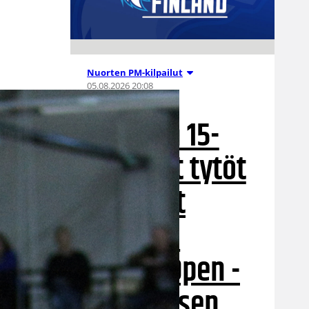
Nuorten PM-kilpailut
05.08.2026 20:08
Suomen 15-
vuotiaat tytöt
voittivat
Islannin
Nordic Open -
turnauksen