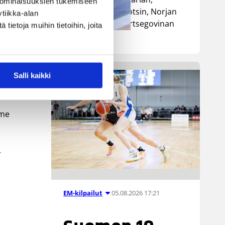
 ominaisuuksien tukemiseen
Luxemburgin, Ruotsin, Norjan
tiikka-alan
e 17 pistettä.
sekä Bosnia ja Hertsegovinan
ietoja muihin tietoihin, joita
kanssa.
Salli kaikki
än
mme
.
05.08.2026 17:21
EM-kilpailut