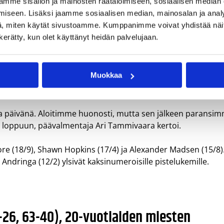
mme sisällön ja mainosten räätälöimiseen, sosiaalisen median
iseen. Lisäksi jaamme sosiaalisen median, mainosalan ja analy
Marcel Moore rymisteli 20-vuotiaille miehill
, miten käytät sivustoamme. Kumppanimme voivat yhdistää näitä t
n kerätty, kun olet käyttänyt heidän palvelujaan.
Muokkaa
nut taaksepäin, vaan jylläsi selvään voittoon Kyproksen nen
ena päivänä. Aloitimme huonosti, mutta sen jälkeen paransi
a loppuun, päävalmentaja Ari Tammivaara kertoi.
e (18/9), Shawn Hopkins (17/4) ja Alexander Madsen (15/8)
Andringa (12/2) ylsivät kaksinumeroisille pistelukemille.
-26, 63-40), 20-vuotiaiden miesten