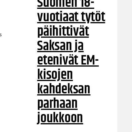
Suomen 18-
vuotiaat tytöt
päihittivät
s
Saksan ja
etenivät EM-
kisojen
kahdeksan
parhaan
joukkoon