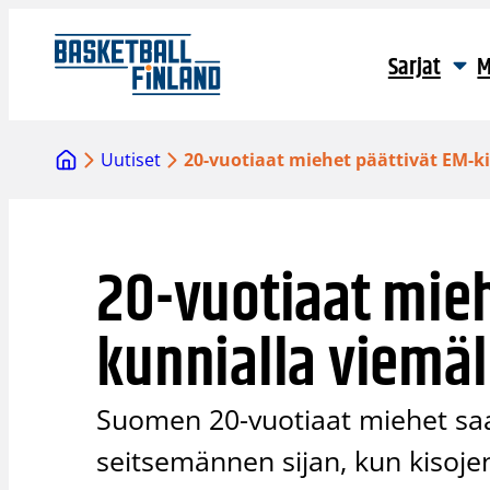
Siirry
sisältöön
Sarjat
M
Uutiset
20-vuotiaat miehet päättivät EM-k
20-vuotiaat mieh
kunnialla viemäl
Suomen 20-vuotiaat miehet saa
seitsemännen sijan, kun kisoj