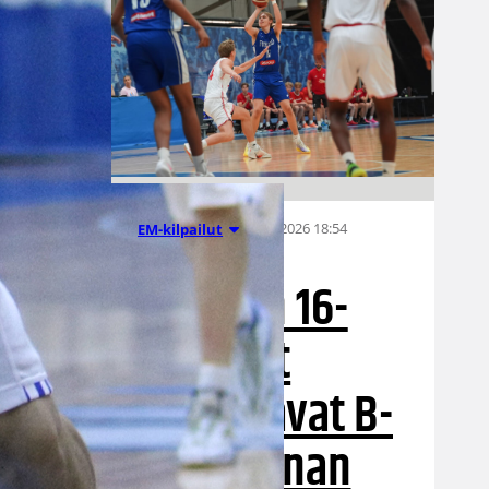
05.08.2026 18:54
EM-kilpailut
Suomen 16-
vuotiaat
suuntaavat B-
divisioonan