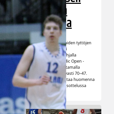
toisessa
ottelussa
Suomen 15-vuotiaiden tyttöjen
maajoukkue jatkoi
voittokulkuaan Lohjalla
pelattavassa Nordic Open -
turnauksessa kaatamalla
Islannin vakuuttavasti 70–47.
Sudenpennut kohtaa huomenna
turnauksen päätösottelussa
Latvian klo 15.