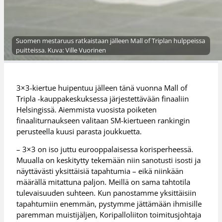
Suomen mestaruus ratkaistaan jälleen Mall of Triplan hulppeissa
puitteissa. Kuva: Ville Vuorinen
3×3-kiertue huipentuu jälleen tänä vuonna Mall of
Tripla -kauppakeskuksessa järjestettävään finaaliin
Helsingissä. Aiemmista vuosista poiketen
finaaliturnaukseen valitaan SM-kiertueen rankingin
perusteella kuusi parasta joukkuetta.
– 3×3 on iso juttu eurooppalaisessa korisperheessä.
Muualla on keskitytty tekemään niin sanotusti isosti ja
näyttävästi yksittäisiä tapahtumia – eikä niinkään
määrällä mitattuna paljon. Meillä on sama tahtotila
tulevaisuuden suhteen. Kun panostamme yksittäisiin
tapahtumiin enemmän, pystymme jättämään ihmisille
paremman muistijäljen, Koripalloliiton toimitusjohtaja