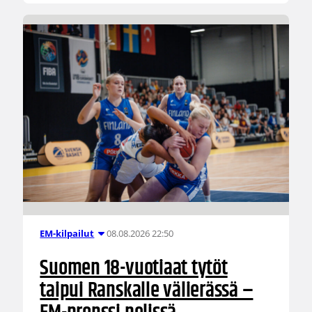
08.08.2026 22:50
EM-kilpailut
Suomen 18-vuotiaat tytöt
taipui Ranskalle välierässä –