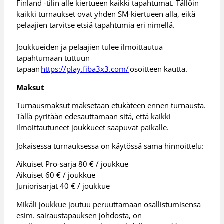
Finland -tilin alle kiertueen kaikki tapahtumat. Tällöin
kaikki turnaukset ovat yhden SM-kiertueen alla, eikä
pelaajien tarvitse etsiä tapahtumia eri nimellä.
Joukkueiden ja pelaajien tulee ilmoittautua
tapahtumaan tuttuun
tapaan
https://play.fiba3x3.com/
osoitteen kautta.
Maksut
Turnausmaksut maksetaan etukäteen ennen turnausta.
Tällä pyritään edesauttamaan sitä, että kaikki
ilmoittautuneet joukkueet saapuvat paikalle.
Jokaisessa turnauksessa on käytössä sama hinnoittelu:
Aikuiset Pro-sarja 80 € / joukkue
Aikuiset 60 € / joukkue
Juniorisarjat 40 € / joukkue
Mikäli joukkue joutuu peruuttamaan osallistumisensa
esim. sairaustapauksen johdosta, on