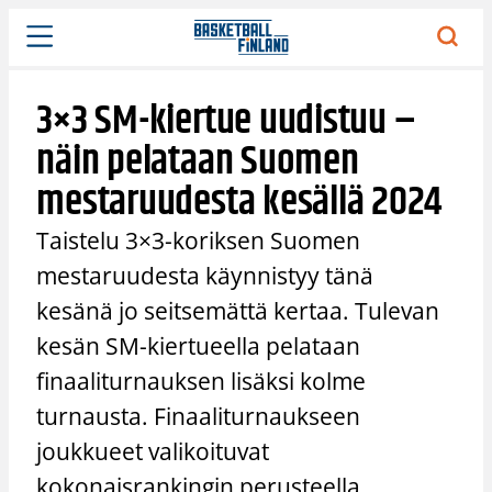
Siirry
sisältöön
3×3 SM-kiertue uudistuu –
näin pelataan Suomen
mestaruudesta kesällä 2024
Taistelu 3×3-koriksen Suomen
mestaruudesta käynnistyy tänä
kesänä jo seitsemättä kertaa. Tulevan
kesän SM-kiertueella pelataan
finaaliturnauksen lisäksi kolme
turnausta. Finaaliturnaukseen
joukkueet valikoituvat
kokonaisrankingin perusteella.