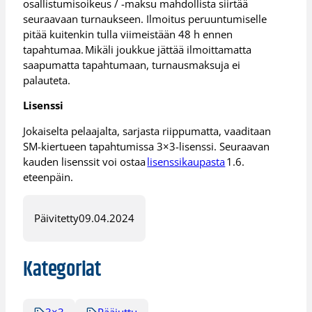
osallistumisoikeus / -maksu mahdollista siirtää
seuraavaan turnaukseen. Ilmoitus peruuntumiselle
pitää kuitenkin tulla viimeistään 48 h ennen
tapahtumaa. Mikäli joukkue jättää ilmoittamatta
saapumatta tapahtumaan, turnausmaksuja ei
palauteta.
Lisenssi
Jokaiselta pelaajalta, sarjasta riippumatta, vaaditaan
SM-kiertueen tapahtumissa 3×3-lisenssi. Seuraavan
kauden lisenssit voi ostaa
lisenssikaupasta
1.6.
eteenpäin.
Päivitetty
09.04.2024
Kategoriat