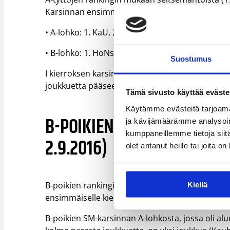
Karsinnan ensimmäiselle kierrokselle osallistuu
• A-lohko: 1. KaU, 2. Tampereen Pyrintö II, 3. P
• B-lohko: 1. HoNsU, 2. Helmi Capitals, 3. Tikkuri
Suostumus
I kierroksen karsintalohkossa 1. on turnausjärjes
joukkuetta pääsee jatkoon II karsintakierrokselle
Tämä sivusto käyttää eväste
Käytämme evästeitä tarjoama
B-POIKIEN I KARSINTAKIERRO
ja kävijämäärämme analysoim
kumppaneillemme tietoja siitä
2.9.2016)
olet antanut heille tai joita o
B-poikien rankingin mukaan kuusitoista (16) jou
Kiellä
ensimmäiselle kierrokselle osallistuu 16 joukkue
B-poikien SM-karsinnan A-lohkosta, jossa oli alun