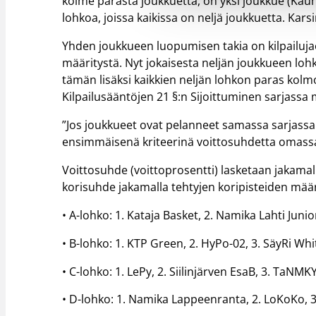
kolme parasta joukkuetta, on yksi joukkue (Kauh
lohkoa, joissa kaikissa on neljä joukkuetta. Ka
Yhden joukkueen luopumisen takia on kilpailuj
määritystä. Nyt jokaisesta neljän joukkueen loh
tämän lisäksi kaikkien neljän lohkon paras kolm
Kilpailusääntöjen 21 §:n Sijoittuminen sarjassa
”Jos joukkueet ovat pelanneet samassa sarjassa 
ensimmäisenä kriteerinä voittosuhdetta omassa
Voittosuhde (voittoprosentti) lasketaan jakamall
korisuhde jakamalla tehtyjen koripisteiden määr
• A-lohko: 1. Kataja Basket, 2. Namika Lahti Junio
• B-lohko: 1. KTP Green, 2. HyPo-02, 3. SäyRi Whit
• C-lohko: 1. LePy, 2. Siilinjärven EsaB, 3. TaNM
• D-lohko: 1. Namika Lappeenranta, 2. LoKoKo, 3