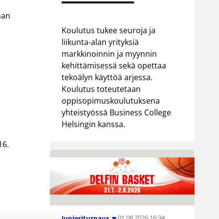
nan
Koulutus tukee seuroja ja
liikunta-alan yrityksiä
markkinoinnin ja myynnin
kehittämisessä sekä opettaa
tekoälyn käyttöä arjessa.
Koulutus toteutetaan
oppisopimuskoulutuksena
yhteistyössä Business College
Helsingin kanssa.
16.
.
01.08.2026 16:34
Junioriturnaus