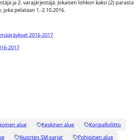
täjä ja 2. varajärjestäjä. Jokaisen lohkon kaksi (2) parasta
, joka pelataan 1.-2.10.2016.
rjamääräykset 2016-2017
2016-2017
koinen alue
Keskinen alue
Koripalloliitto
ue
Nuorten SM-sarjat
Pohjoinen alue