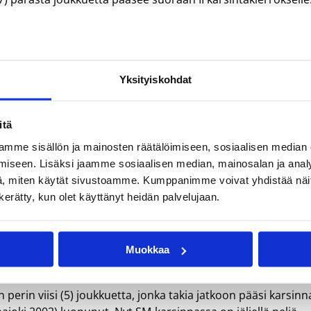
 10 joukkuetta.
orvoon Tarmo, 4. Helsingin NMKY, 5. Helmi Basket II
la-Seura, 4. SB-Girls II, 5. HNMKY White
Yksityiskohdat
täjä ja 2. varajärjestäjä. Jokaisen lohkon neljä (4) parasta
, joka pelataan 24.-25.9.2016.
itä
mme sisällön ja mainosten räätälöimiseen, sosiaalisen median
S 17.-18.9.2016 (päivitetty
iseen. Lisäksi jaamme sosiaalisen median, mainosalan ja analy
, miten käytät sivustoamme. Kumppanimme voivat yhdistää näitä t
n kerätty, kun olet käyttänyt heidän palvelujaan.
kkuetta pääsee suoraan II karsintakierrokselle. Karsinnan
Muokkaa
tta.
 perin viisi (5) joukkuetta, jonka takia jatkoon pääsi karsin