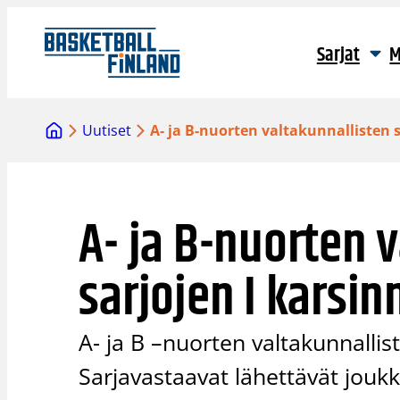
Siirry
sisältöön
Sarjat
M
Uutiset
A- ja B-nuorten valtakunnallisten s
A- ja B-nuorten 
sarjojen I karsin
A- ja B –nuorten valtakunnallis
Sarjavastaavat lähettävät joukk