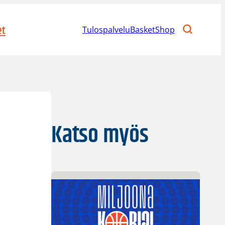
et
Tulospalvelu
BasketShop
Katso myös