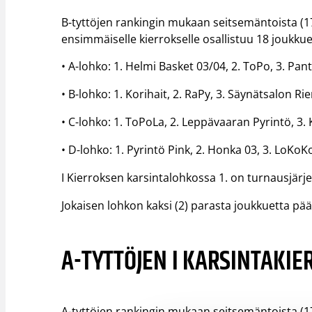
B-tyttöjen rankingin mukaan seitsemäntoista (17
ensimmäiselle kierrokselle osallistuu 18 joukkue
• A-lohko: 1. Helmi Basket 03/04, 2. ToPo, 3. Pa
• B-lohko: 1. Korihait, 2. RaPy, 3. Säynätsalon Ri
• C-lohko: 1. ToPoLa, 2. Leppävaaran Pyrintö, 3. 
• D-lohko: 1. Pyrintö Pink, 2. Honka 03, 3. LoKoK
I Kierroksen karsintalohkossa 1. on turnausjärjes
Jokaisen lohkon kaksi (2) parasta joukkuetta pääs
A-TYTTÖJEN I KARSINTAKIER
A-tyttöjen rankingin mukaan seitsemäntoista (17