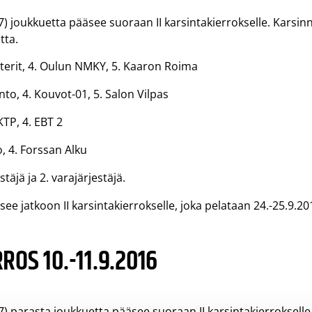
) joukkuetta pääsee suoraan II karsintakierrokselle. Karsin
tta.
ntterit, 4. Oulun NMKY, 5. Kaaron Roima
ento, 4. Kouvot-01, 5. Salon Vilpas
KTP, 4. EBT 2
o, 4. Forssan Alku
täjä ja 2. varajärjestäjä.
ee jatkoon II karsintakierrokselle, joka pelataan 24.-25.9.20
ROS 10.-11.9.2016
) parasta joukkuetta pääsee suoraan II karsintakierrokselle