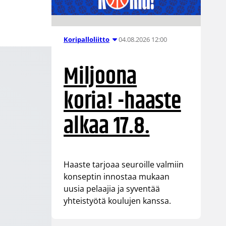
04.08.2026 12:00
Koripalloliitto
Miljoona
koria! -haaste
alkaa 17.8.
Haaste tarjoaa seuroille valmiin
konseptin innostaa mukaan
uusia pelaajia ja syventää
yhteistyötä koulujen kanssa.