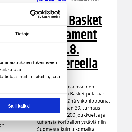
Delfin Basket
Tournament
Tietoja
31.7.-2.8.
Tampereella
 ominaisuuksien tukemiseen
tiikka-alan
ietoja muihin tietoihin, joita
Koripallon kansainvälinen
turnaus Delfin Basket pelataan
Tampereella tänä viikonloppuna.
Salli kaikki
Järjestyksessään 39. turnaus
kerää yhteen 200 joukkuetta ja
tuhansia koripallon ystäviä niin
nan
Suomesta kuin ulkomailta.