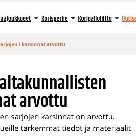
aajoukkueet
Korisperhe
Koripalloliitto
Uutis
arjojen I karsinnat arvottu
valtakunnallisten
nat arvottu
ten sarjojen karsinnat on arvottu.
ueille tarkemmat tiedot ja materiaalit