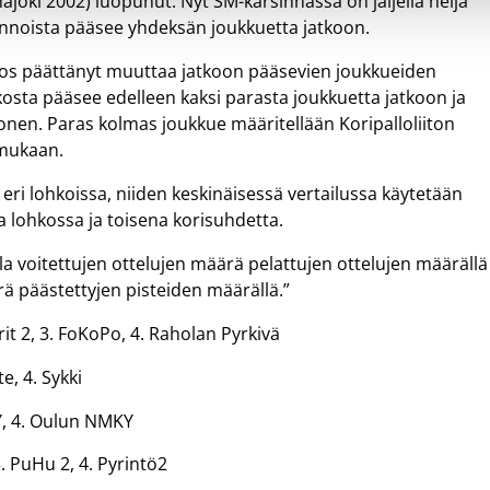
ajoki 2002) luopunut. Nyt SM-karsinnassa on jäljellä neljä
rsinnoista pääsee yhdeksän joukkuetta jatkoon.
aos päättänyt muuttaa jatkoon pääsevien joukkueiden
kosta pääsee edelleen kaksi parasta joukkuetta jatkoon ja
onen. Paras kolmas joukkue määritellään Koripalloliiton
 mukaan.
eri lohkoissa, niiden keskinäisessä vertailussa käytetään
 lohkossa ja toisena korisuhdetta.
a voitettujen ottelujen määrä pelattujen ottelujen määrällä
ä päästettyjen pisteiden määrällä.”
rit 2, 3. FoKoPo, 4. Raholan Pyrkivä
e, 4. Sykki
KY, 4. Oulun NMKY
. PuHu 2, 4. Pyrintö2