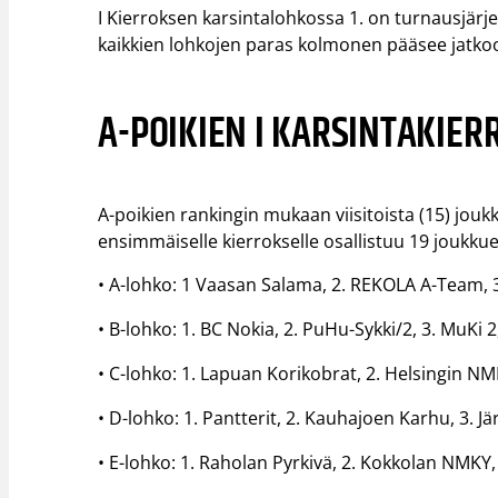
I Kierroksen karsintalohkossa 1. on turnausjärjes
kaikkien lohkojen paras kolmonen pääsee jatkoon 
A-POIKIEN I KARSINTAKIERR
A-poikien rankingin mukaan viisitoista (15) jouk
ensimmäiselle kierrokselle osallistuu 19 joukkue
• A-lohko: 1 Vaasan Salama, 2. REKOLA A-Team, 
• B-lohko: 1. BC Nokia, 2. PuHu-Sykki/2, 3. MuKi 
• C-lohko: 1. Lapuan Korikobrat, 2. Helsingin N
• D-lohko: 1. Pantterit, 2. Kauhajoen Karhu, 3. 
• E-lohko: 1. Raholan Pyrkivä, 2. Kokkolan NMKY,