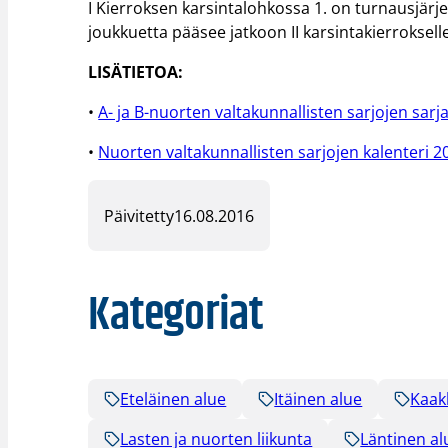
I Kierroksen karsintalohkossa 1. on turnausjärjes
joukkuetta pääsee jatkoon II karsintakierrokselle
LISÄTIETOA:
•
A- ja B-nuorten valtakunnallisten sarjojen sa
•
Nuorten valtakunnallisten sarjojen kalenteri 
Päivitetty
16.08.2016
Kategoriat
Eteläinen alue
Itäinen alue
Kaak
Lasten ja nuorten liikunta
Läntinen al