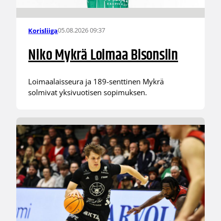
05.08.2026 09:37
Korisliiga
Niko Mykrä Loimaa Bisonsiin
Loimaalaisseura ja 189-senttinen Mykrä
solmivat yksivuotisen sopimuksen.