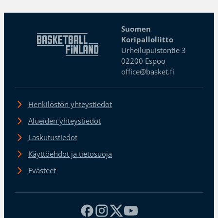
Suomen
Koripalloliitto
Urheilupuistontie 3
02200 Espoo
office@basket.fi
Henkilöstön yhteystiedot
Alueiden yhteystiedot
Laskutustiedot
Käyttöehdot ja tietosuoja
Evästeet