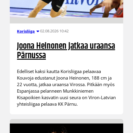
02.08.2026 10:42
Korisliiga
Joona Heinonen jatkaa uraansa
Pärnussa
Edelliset kaksi kautta Korisliigaa pelaavaa
Kouvoja edustanut Joona Heinonen, 188 cm ja
22 vuotta, jatkaa uraansa Virossa. Pitkään myös
Espanjassa pelanneen Munkkiniemen
Kisapoikien kasvatin uusi seura on Viron-Latvian
yhteisliigaa pelaava KK Pärnu.