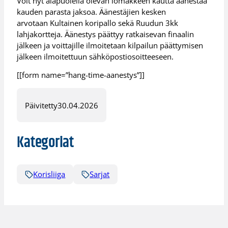
Voit nyt alapuolella olevan lomakkeen kautta äänestää
kauden parasta jaksoa. Äänestäjien kesken
arvotaan Kultainen koripallo sekä Ruudun 3kk
lahjakortteja. Äänestys päättyy ratkaisevan finaalin
jälkeen ja voittajille ilmoitetaan kilpailun päättymisen
jälkeen ilmoitettuun sähköpostiosoitteeseen.
[[form name=”hang-time-aanestys”]]
Päivitetty
30.04.2026
Kategoriat
Korisliiga
Sarjat