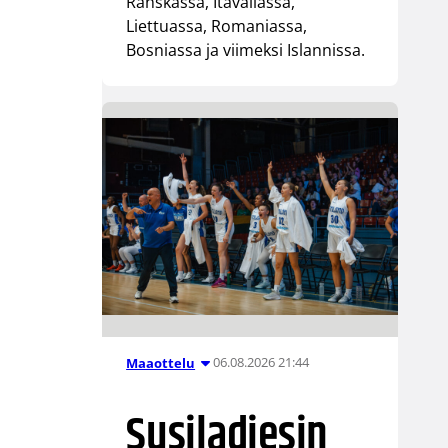
Ranskassa, Itävallassa,
Liettuassa, Romaniassa,
Bosniassa ja viimeksi Islannissa.
06.08.2026 21:44
Maaottelu
Susiladiesin