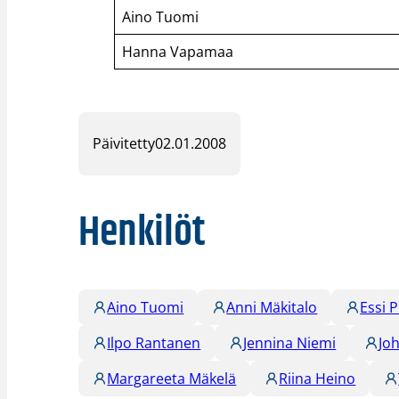
Aino Tuomi
Hanna Vapamaa
Päivitetty
02.01.2008
Henkilöt
Aino Tuomi
Anni Mäkitalo
Essi 
Ilpo Rantanen
Jennina Niemi
Jo
Margareeta Mäkelä
Riina Heino