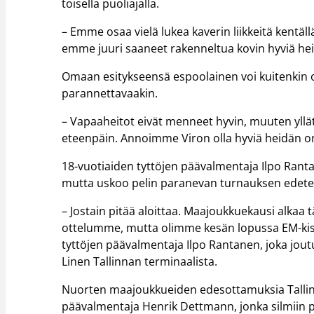
toisella puoliajalla.
– Emme osaa vielä lukea kaverin liikkeitä kentäll
emme juuri saaneet rakenneltua kovin hyviä heit
Omaan esitykseensä espoolainen voi kuitenkin olla
parannettavaakin.
– Vapaaheitot eivät menneet hyvin, muuten yllä
eteenpäin. Annoimme Viron olla hyviä heidän o
18-vuotiaiden tyttöjen päävalmentaja Ilpo Rant
mutta uskoo pelin paranevan turnauksen edete
– Jostain pitää aloittaa. Maajoukkuekausi alkaa 
ottelumme, mutta olimme kesän lopussa EM-kisoi
tyttöjen päävalmentaja Ilpo Rantanen, joka jout
Linen Tallinnan terminaalista.
Nuorten maajoukkueiden edesottamuksia Tall
päävalmentaja Henrik Dettmann, jonka silmiin p