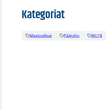
Kategoriat
Maajoukkue
Pääjuttu
WU18