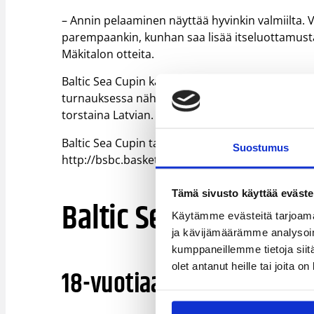
– Annin pelaaminen näyttää hyvinkin valmiilta. V
parempaankin, kunhan saa lisää itseluottamus
Mäkitalon otteita.
Baltic Sea Cupin kaikissa ikäluokissa ovat Suome
turnauksessa nähdään lisäksi yksi uusi maa, kun
torstaina Latvian.
Baltic Sea Cupin tapahtumia ja tilastoja voi seur
Suostumus
http://bsbc.basket.ee/.
Tämä sivusto käyttää eväste
Baltic Sea Cup 2.-5.1. 
Käytämme evästeitä tarjoama
ja kävijämäärämme analysoim
kumppaneillemme tietoja siitä
olet antanut heille tai joita o
18-vuotiaat tytöt, Suomi-V