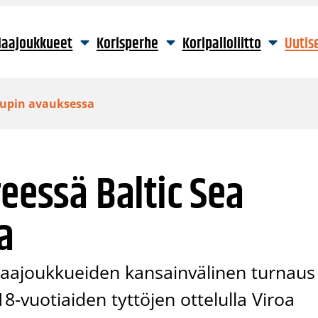
aajoukkueet
Korisperhe
Koripalloliitto
Uutis
 Cupin avauksessa
reessä Baltic Sea
a
aajoukkueiden kansainvälinen turnaus
18-vuotiaiden tyttöjen ottelulla Viroa