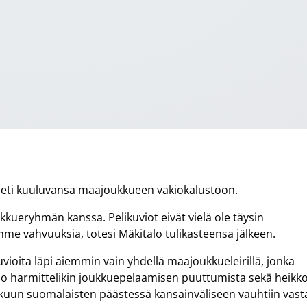
ti heti kuuluvansa maajoukkueen vakiokalustoon.
ueryhmän kanssa. Pelikuviot eivät vielä ole täysin
emme vahvuuksia, totesi Mäkitalo tulikasteensa jälkeen.
vioita läpi aiemmin vain yhdellä maajoukkueleirillä, jonka
talo harmittelikin joukkuepelaamisen puuttumista sekä heikk
karkuun suomalaisten päästessä kansainväliseen vauhtiin vast