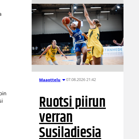
a
07.08.2026 21:42
Maaottelu
pin
Ruotsi piirun
si
verran
Susiladiesia