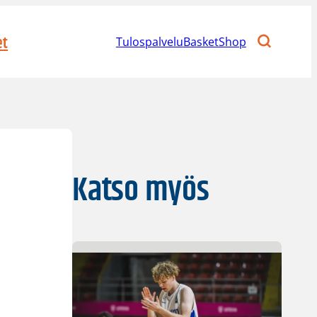
et
Tulospalvelu
BasketShop
Katso myös