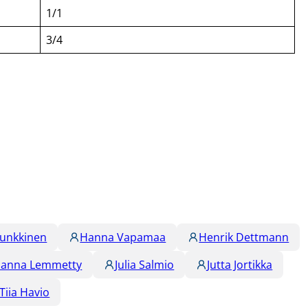
1/1
3/4
Punkkinen
Hanna Vapamaa
Henrik Dettmann
hanna Lemmetty
Julia Salmio
Jutta Jortikka
Tiia Havio