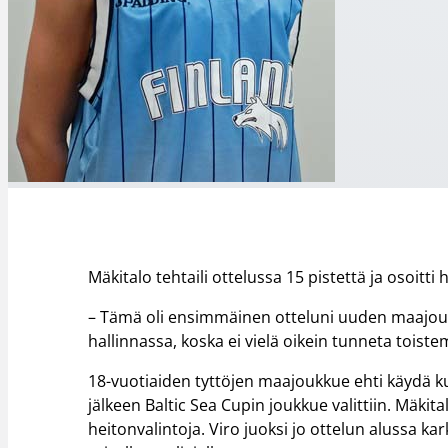
Mäkitalo tehtaili ottelussa 15 pistettä ja osoit
– Tämä oli ensimmäinen otteluni uuden maajoukk
hallinnassa, koska ei vielä oikein tunneta toist
18-vuotiaiden tyttöjen maajoukkue ehti käydä ku
jälkeen Baltic Sea Cupin joukkue valittiin. Mäki
heitonvalintoja. Viro juoksi jo ottelun alussa 