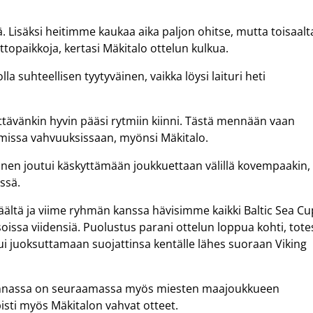
ä. Lisäksi heitimme kaukaa aika paljon ohitse, mutta toisaalt
topaikkoja, kertasi Mäkitalo ottelun kulkua.
 suhteellisen tyytyväinen, vaikka löysi laituri heti
ttävänkin hyvin pääsi rytmiin kiinni. Tästä mennään vaan
missa vahvuuksissaan, myönsi Mäkitalo.
anen joutui käskyttämään joukkuettaan välillä kovempaakin,
ssä.
täältä ja viime ryhmän kanssa hävisimme kaikki Baltic Sea Cu
ssa viidensiä. Puolustus parani ottelun loppua kohti, tote
ui juoksuttamaan suojattinsa kentälle lähes suoraan Viking
innassa on seuraamassa myös miesten maajoukkueen
isti myös Mäkitalon vahvat otteet.