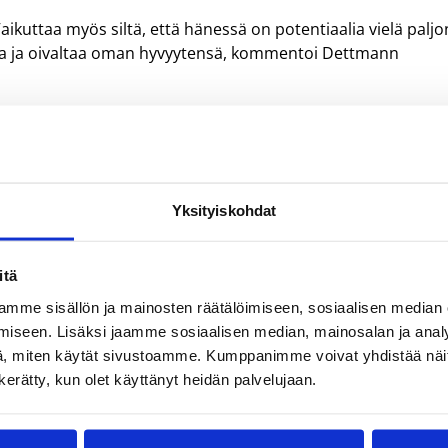
aikuttaa myös siltä, että hänessä on potentiaalia vielä paljo
ta ja oivaltaa oman hyvyytensä, kommentoi Dettmann
n lisäksi mukana Latvia, Ruotsi ja Viro. 18-vuotiaiden poikie
 Puola otti tutulta nelikolta haasteen vastaan. Tytöt kohtaa
ata Koris.netistä sekä turnauksen nettisivuilta osoitteesta
Yksityiskohdat
itä
Tallinna
mme sisällön ja mainosten räätälöimiseen, sosiaalisen median
iseen. Lisäksi jaamme sosiaalisen median, mainosalan ja analy
, miten käytät sivustoamme. Kumppanimme voivat yhdistää näitä t
n kerätty, kun olet käyttänyt heidän palvelujaan.
iro 40-66 (25-45)