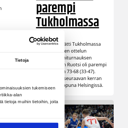
parempi
n
Tukholmassa
n
vat
Susiladies päätti Tukholmassa
pelatun kahden ottelun
mittaisen miniturnauksen
Tietoja
tappioon, kun Ruotsi oli parempi
loppulukemin 73-68 (33-47).
Suomi pelaa seuraavan kerran
ensi viikonloppuna Helsingissä.
 ominaisuuksien tukemiseen
tiikka-alan
ietoja muihin tietoihin, joita