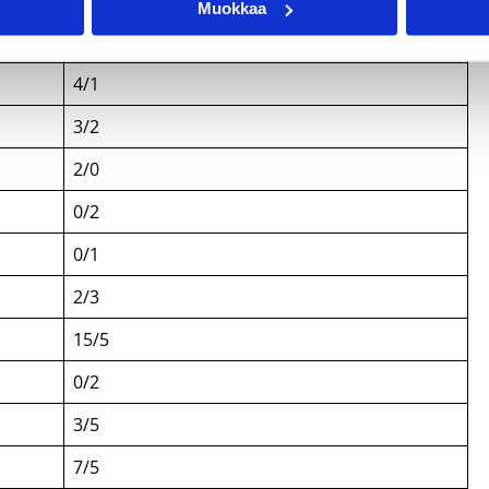
Muokkaa
pisteet/levypallot
4/1
3/2
2/0
0/2
0/1
2/3
15/5
0/2
3/5
7/5