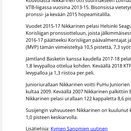
Kouvolasta Nikkarinen otti suunnakseen Loimaan
VTB-liigassa vuosina 2013-15. Bisonsissa vietety
pronssi- ja kevään 2015 hopeamitalilla.
Vuodet 2015-17 Nikkarinen pelasi Helsinki Seagul
Korisliigan pronssiotteluun, joista jälkimmäises
2016-17 päätteeksi Korisliigan päävalmentajat j
(MVP) tämän viimeisteltyä 10,5 pistettä, 7,3 syöt
Jämtland Basketin kanssa kaudella 2017-18 pelatut
1,8 levypalloa ottelua kohden. Keväällä 2018 KTP-
levypalloa ja 1,3 riistoa per peli.
Junioriurallaan Nikkarinen voitti PuHu Juniorie
kultaa 2009. Keväällä 2007 Nikkarinen palkittii
Nikkarinen pelasi urallaan 122 kappaletta 8,6 pi
Susijengin vahvuuteen Nikkarinen on kuulunut 
1,0 pisteen keskiarvolla.
Lisätietoja:
Kymen Sanomien uutinen