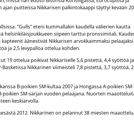
, missä hän edusti Bisonsia Korisliigassa, Eurocupissa ja
n ajan puitteissa Nikkarisen palkintokaappi täyttyi kevään 2
lsissa. ”Gulls” eteni kummallakin kaudella välierien kautta
sä helsinkiläisjoukkueen siipeen tarttui pronssimitali. Kaude
a kapteenit äänestivät Nikkarisen arvokkaimmaksi pelaajaksi
töä ja 2,5 levypalloa ottelua kohden.
 19 ottelua poikivat Nikkariselle 5,6 pistettä, 4,4 syöttöä j
Basketissa Nikkarinen viimeisteli 7,8 pistettä, 3,7 syöttöä, 2
n kanssa B-poikien SM-kultaa 2007 ja Hongassa A-poikien SM-
n B-poikien SM-sarjan vuoden pelaajana. Nuorten maaotteluit
steen keskiarvolla.
kesästä 2012. Nikkarinen on pelannut 38 miesten maaottelu