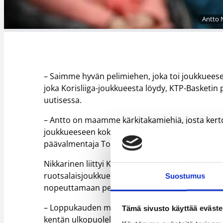
Antto N
– Saimme hyvän pelimiehen, joka toi joukkueese
joka Korisliiga-joukkueesta löydy, KTP-Basket
uutisessa.
– Antto on maamme kärkitakamiehiä, josta kert
joukkueeseen kokemusta ja pelinjohtotaitoa, jo
päävalmentaja Tomi Kaminen kertoo.
Nikkarinen liittyi KTP-Basketiin kesken talven 20
ruotsalaisjoukkueensa Jämtlandin vaatimaan vau
Suostumus
nopeuttamaan peliään.
– Loppukauden materiaali sopi vauhtipeliin, joten
Tämä sivusto käyttää eväste
kentän ulkopuolella hyvin ja minut otettiin myös