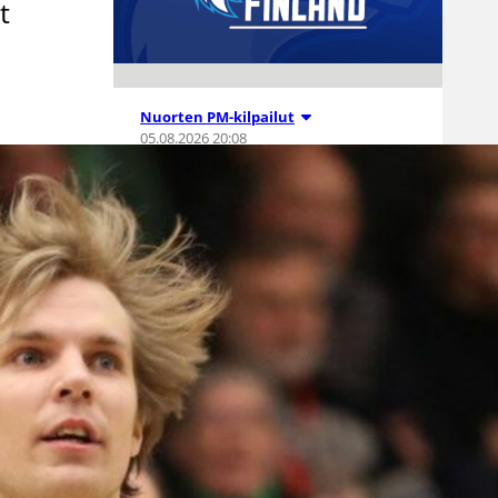
t
Nuorten PM-kilpailut
05.08.2026 20:08
Suomen 15-
vuotiaat tytöt
voittivat
Islannin
Nordic Open -
turnauksen