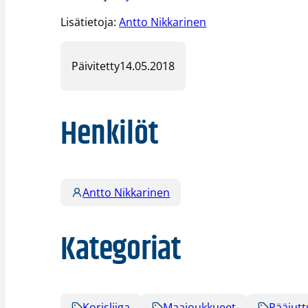
Lisätietoja:
Antto Nikkarinen
Päivitetty
14.05.2018
Henkilöt
Antto Nikkarinen
Kategoriat
Korisliiga
Maajoukkueet
Pääjutt