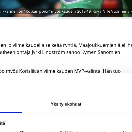
ikkarinen on ”Kotkan poikii” myös kaudella 2018-19. Kuva: Ville Vuorinen / Ko
en jo viime kaudella selkeää ryhtiä. Maajoukkuemiehiä ei ih
in puheenjohtaja Jyrki Lindström sanoo Kymen Sanomien
oo myös Korisliigan viime kauden MVP-valinta. Hän tuo
ita tarvitaan, jos haluamme menestyä, KTP:n tuore
18. Alkukaudella Nikkarisella oli vaikeuksia sopeutua
htipeliin. Kotkassa Nikkarinen sai huomata KTP:nkin pyrki
Yksityiskohdat
 se oli asia kuin Ruotsissa. Kotkassa hoidettiin kaikki asiat
itä
 joukkueessa heti isoon rooliin, Nikkarinen pohtii.