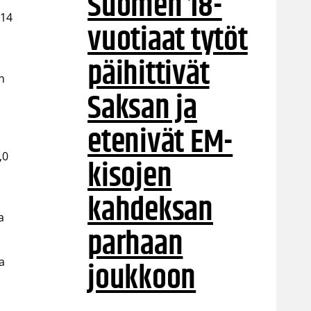
Suomen 18-
014
vuotiaat tytöt
päihittivät
n
Saksan ja
etenivät EM-
a
,0
kisojen
kahdeksan
a
parhaan
joukkoon
a