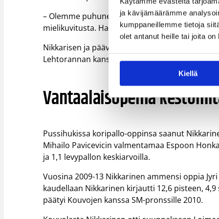
Käytämme evästeitä tarjoama
ja kävijämäärämme analysoim
– Olemme puhuneet Kamisen kanssa puolen ken
kumppaneillemme tietoja siitä
mielikuvitusta. Haluamme olla erilaisia kuin muu
olet antanut heille tai joita o
Nikkarisen ja päävalmentaja Kamisen lisäksi j
Lehtorannan kanssa.
Kiellä
Vantaalaisopeilla kestomita
Pussihukissa koripallo-oppinsa saanut Nikkarinen
Mihailo Pavicevicin valmentamaa Espoon Honkaa.
ja 1,1 levypallon keskiarvoilla.
Vuosina 2009-13 Nikkarinen ammensi oppia Jyr
kaudellaan Nikkarinen kirjautti 12,6 pisteen, 4,9
päätyi Kouvojen kanssa SM-pronssille 2010.