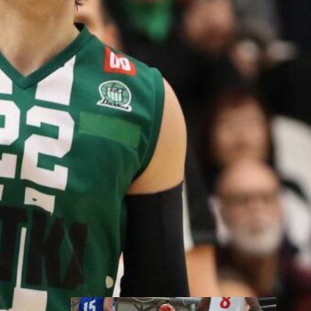
toisessa
ottelussa
Suomen 15-vuotiaiden tyttöjen
maajoukkue jatkoi
voittokulkuaan Lohjalla
pelattavassa Nordic Open -
turnauksessa kaatamalla
Islannin vakuuttavasti 70–47.
Sudenpennut kohtaa huomenna
turnauksen päätösottelussa
Latvian klo 15.