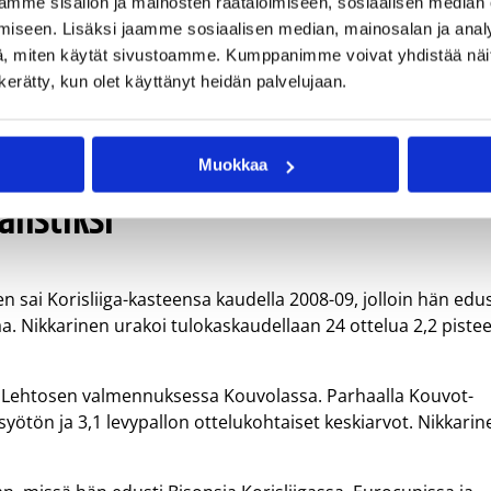
mme sisällön ja mainosten räätälöimiseen, sosiaalisen median
iseen. Lisäksi jaamme sosiaalisen median, mainosalan ja analy
tän hyökkäämisestä ja miten saamme siihen lisää
, miten käytät sivustoamme. Kumppanimme voivat yhdistää näitä t
t joukkueet. Kiva päästä rakentamaan sitä alusta asti.
n kerätty, kun olet käyttänyt heidän palvelujaan.
oukkue on sorvannut sopimukset Michael Poundsin ja Janne
Muokkaa
listiksi
 sai Korisliiga-kasteensa kaudella 2008-09, jolloin hän edus
 Nikkarinen urakoi tulokaskaudellaan 24 ottelua 2,2 piste
i Lehtosen valmennuksessa Kouvolassa. Parhaalla Kouvot-
 syötön ja 3,1 levypallon ottelukohtaiset keskiarvot. Nikkarin