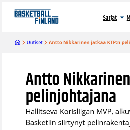
Siirry
sisältöön
Sarjat
M
Uutiset
Antto Nikkarinen jatkaa KTP:n pel
Antto Nikkarinen
pelinjohtajana
Hallitseva Korisliigan MVP, alk
Basketiin siirtynyt pelinrakent