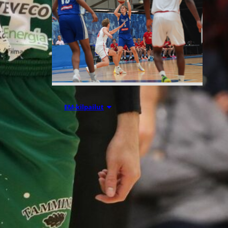
05.08.2026 18:54
EM-kilpailut
Suomen 16-
vuotiaat
suuntaavat B-
divisioonan