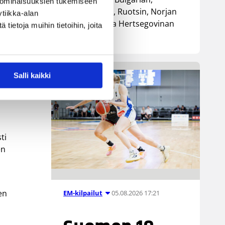
 ominaisuuksien tukemiseen
Luxemburgin, Ruotsin, Norjan
tiikka-alan
sekä Bosnia ja Hertsegovinan
ietoja muihin tietoihin, joita
kanssa.
Salli kaikki
ti
en
en
05.08.2026 17:21
EM-kilpailut