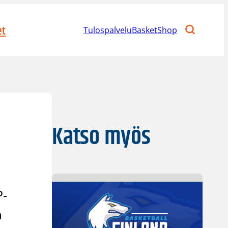
et
Tulospalvelu
BasketShop
Katso myös
P-
a