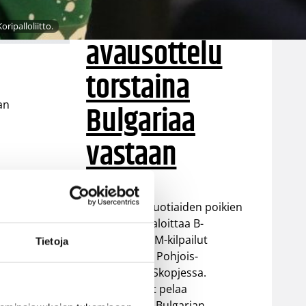
EM-kisoihin –
ripalloliitto.
avausottelu
torstaina
Bulgariaa
an
vastaan
Suomen 16-vuotiaiden poikien
maajoukkue aloittaa B-
divisioonan EM-kilpailut
vän
Tietoja
torstaina 6.8. Pohjois-
Makedonian Skopjessa.
Sudenpennut pelaa
alkulohkossa Bulgarian,