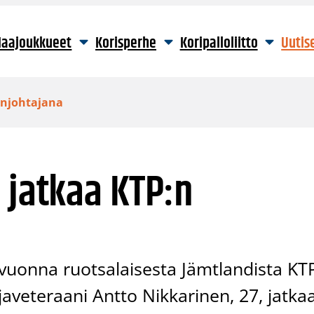
aajoukkueet
Korisperhe
Koripalloliitto
Uutis
injohtajana
 jatkaa KTP:n
uvuonna ruotsalaisesta Jämtlandista KT
ajaveteraani Antto Nikkarinen, 27, jatka