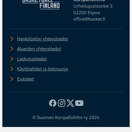
Urheilupuistontie 3
02200 Espoo
office@basket.fi
Henkilöstön yhteystiedot
Alueiden yhteystiedot
Laskutustiedot
Käyttöehdot ja tietosuoja
Evästeet
© Suomen Koripalloliitto ry 2026