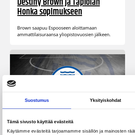
Destiny Brown ja Tapiolan
Honka sopimukseen
Brown saapuu Espooseen aloittamaan
ammattilaisuraansa yliopistovuosien jälkeen.
Suostumus
Yksityiskohdat
Tämä sivusto käyttää evästeitä
06.08.2026 09:38
Naisten Korisliiga
Käytämme evästeitä tarjoamamme sisällön ja mainosten räät