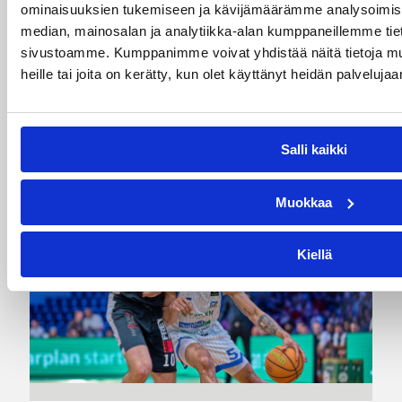
Melanie Hoyt Vimpelin Vedon
ominaisuuksien tukemiseen ja kävijämäärämme analysoimise
median, mainosalan ja analytiikka-alan kumppaneillemme tieto
sentteriksi
sivustoamme. Kumppanimme voivat yhdistää näitä tietoja muihi
heille tai joita on kerätty, kun olet käyttänyt heidän palvelujaa
Naisten Korisliiga-kauteen valmistautuva
Vimpelin Veto on tehnyt pelaajasopimuksen
yhdysvaltalaispelaaja Melanie Hoytin kanssa.
Salli kaikki
Muokkaa
Kiellä