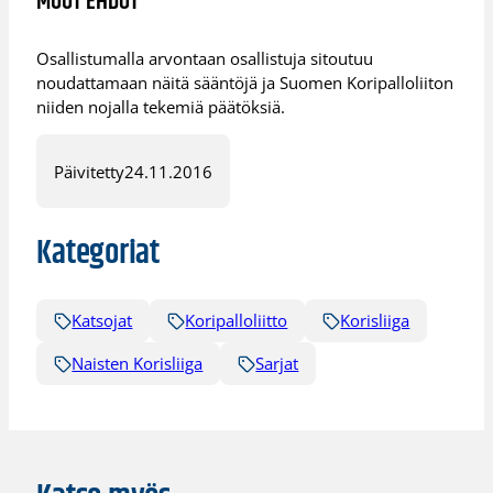
MUUT EHDOT
Osallistumalla arvontaan osallistuja sitoutuu
noudattamaan näitä sääntöjä ja Suomen Koripalloliiton
niiden nojalla tekemiä päätöksiä.
Päivitetty
24.11.2016
Kategoriat
Katsojat
Koripalloliitto
Korisliiga
Naisten Korisliiga
Sarjat