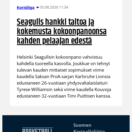
05.08.2026 11:34
Korisliiga
Seagulls hankki taitoa ja
kokemusta kokoonpanoonsa
kahden pelaajan edestä
Helsinki Seagullsin kokoonpano vahvistuu
kahdella tuoreella kasvolla. Joukkue on tehnyt
tulevan kauden mittaiset sopimukset viime
kaudella Saksan ProA-sarjan Karlsruhe Lionsia
edustaneen 26-vuotiaan yhdysvaltalaislaituri
Tyrese Williamsin sekä viime kaudella Kouvoja
edustaneen 32-vuotiaan Timi Puittisen kanssa.
Suomen
Koripalloliitto