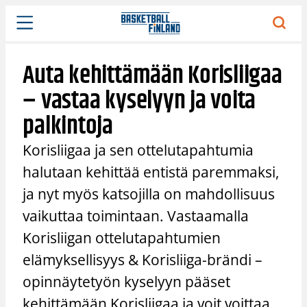
Siirry
sisältöön
Auta kehittämään Korisliigaa
– vastaa kyselyyn ja voita
palkintoja
Korisliigaa ja sen ottelutapahtumia
halutaan kehittää entistä paremmaksi,
ja nyt myös katsojilla on mahdollisuus
vaikuttaa toimintaan. Vastaamalla
Korisliigan ottelutapahtumien
elämyksellisyys & Korisliiga-brändi –
opinnäytetyön kyselyyn pääset
kehittämään Korisliigaa ja voit voittaa