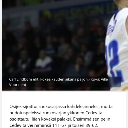
Carl Lindbom ehti kokea kauden aikana paljon. (Kuva: Ville
Vuorinen)
Osijek sijoittui runkosarjassa kahdeksanneksi, mutta
pudotuspeleissä runkosarjan ykkönen Cedevita
osoittautui liian kovaksi palaksi. Ensimmäisen pelin
Cedevita vei nimiinsä 111-67 ja toisen 89-62.