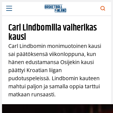
Siirry
sisältöön
Carl Lindbomilla vaiherikas
kausi
Carl Lindbomin monimuotoinen kausi
sai päätöksensä viikonloppuna, kun
hänen edustamansa Osijekin kausi
päättyi Kroatian liigan
pudotuspeleissä. Lindbomin kauteen
mahtui paljon ja samalla oppia tarttui
matkaan runsaasti.