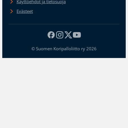
Käyttöehdot ja tietosuoja
Evästeet
© Suomen Koripalloliitto ry 2026