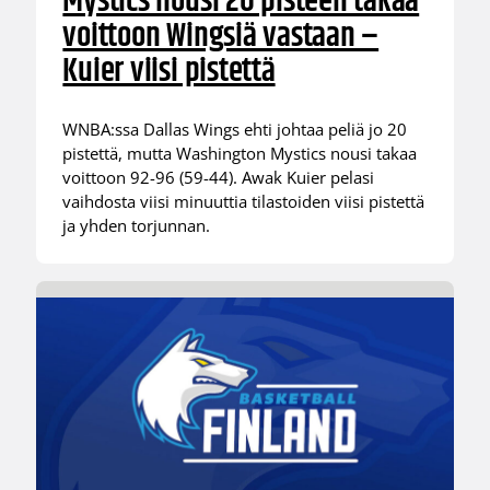
Mystics nousi 20 pisteen takaa
voittoon Wingsiä vastaan –
Kuier viisi pistettä
WNBA:ssa Dallas Wings ehti johtaa peliä jo 20
pistettä, mutta Washington Mystics nousi takaa
voittoon 92-96 (59-44). Awak Kuier pelasi
vaihdosta viisi minuuttia tilastoiden viisi pistettä
ja yhden torjunnan.