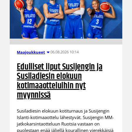
06.08.2026 10:14
Maajoukkueet
Edulliset liput Susijengin ja
Susiladiesin elokuun
kotimaaotteluihin nyt
myynnissä
Susiladiesin elokuun kotiturnaus ja Susijengin
Islanti-kotimaaottelu lähestyvät. Susijengin MM-
jatkokarsintaotteluun Ruotsia vastaan on
puolestaan enää jäljellä kourallinen vierekkäisiä