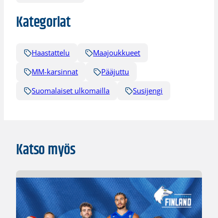
Kategoriat
Haastattelu
Maajoukkueet
MM-karsinnat
Pääjuttu
Suomalaiset ulkomailla
Susijengi
Katso myös