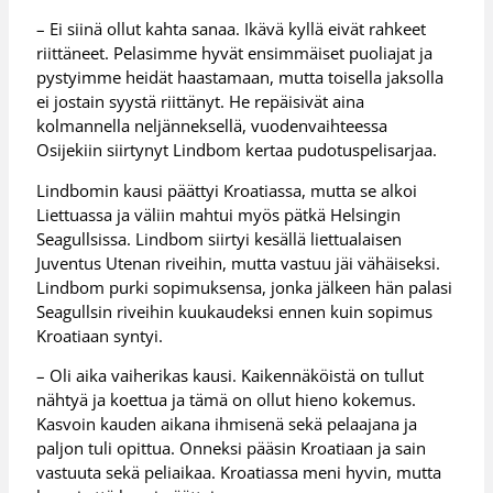
– Ei siinä ollut kahta sanaa. Ikävä kyllä eivät rahkeet
riittäneet. Pelasimme hyvät ensimmäiset puoliajat ja
pystyimme heidät haastamaan, mutta toisella jaksolla
ei jostain syystä riittänyt. He repäisivät aina
kolmannella neljänneksellä, vuodenvaihteessa
Osijekiin siirtynyt Lindbom kertaa pudotuspelisarjaa.
Lindbomin kausi päättyi Kroatiassa, mutta se alkoi
Liettuassa ja väliin mahtui myös pätkä Helsingin
Seagullsissa. Lindbom siirtyi kesällä liettualaisen
Juventus Utenan riveihin, mutta vastuu jäi vähäiseksi.
Lindbom purki sopimuksensa, jonka jälkeen hän palasi
Seagullsin riveihin kuukaudeksi ennen kuin sopimus
Kroatiaan syntyi.
– Oli aika vaiherikas kausi. Kaikennäköistä on tullut
nähtyä ja koettua ja tämä on ollut hieno kokemus.
Kasvoin kauden aikana ihmisenä sekä pelaajana ja
paljon tuli opittua. Onneksi pääsin Kroatiaan ja sain
vastuuta sekä peliaikaa. Kroatiassa meni hyvin, mutta