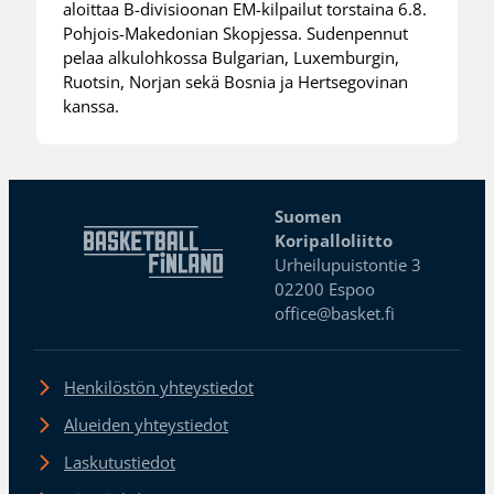
aloittaa B-divisioonan EM-kilpailut torstaina 6.8.
Pohjois-Makedonian Skopjessa. Sudenpennut
pelaa alkulohkossa Bulgarian, Luxemburgin,
Ruotsin, Norjan sekä Bosnia ja Hertsegovinan
kanssa.
Suomen
Koripalloliitto
Urheilupuistontie 3
02200 Espoo
office@basket.fi
Henkilöstön yhteystiedot
Alueiden yhteystiedot
Laskutustiedot