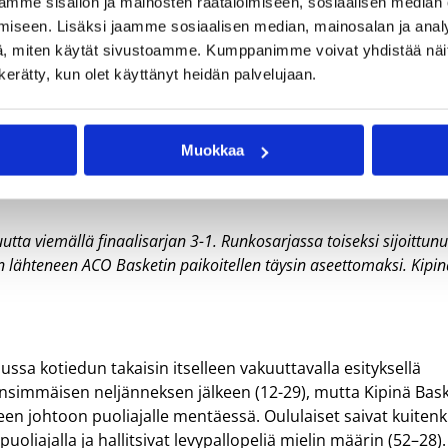
mme sisällön ja mainosten räätälöimiseen, sosiaalisen median
iseen. Lisäksi jaamme sosiaalisen median, mainosalan ja analy
, miten käytät sivustoamme. Kumppanimme voivat yhdistää näitä t
A
n kerätty, kun olet käyttänyt heidän palvelujaan.
Muokkaa
eluvoitot 1–3)
utta viemällä finaalisarjan 3-1. Runkosarjassa toiseksi sijoittunu
n lähteneen ACO Basketin paikoitellen täysin aseettomaksi. Kipi
ussa kotiedun takaisin itselleen vakuuttavalla esityksellä
o ensimmäisen neljänneksen jälkeen (12-29), mutta Kipinä Bas
isteen johtoon puoliajalle mentäessä. Oululaiset saivat kuitenk
oliajalla ja hallitsivat levypallopeliä mielin määrin (52–28).