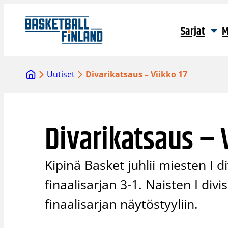
Siirry
sisältöön
Sarjat
M
Uutiset
Divarikatsaus – Viikko 17
Divarikatsaus – V
Kipinä Basket juhlii miesten I 
finaalisarjan 3-1. Naisten I div
finaalisarjan näytöstyyliin.