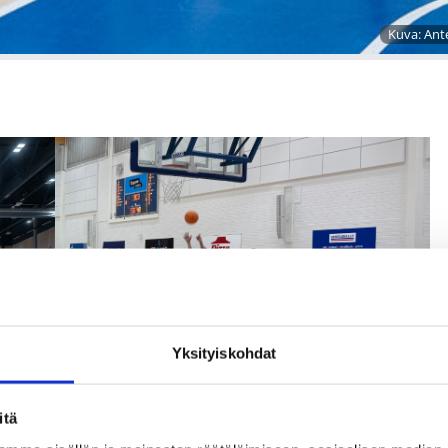
Kuva: Ant
Yksityiskohdat
itä