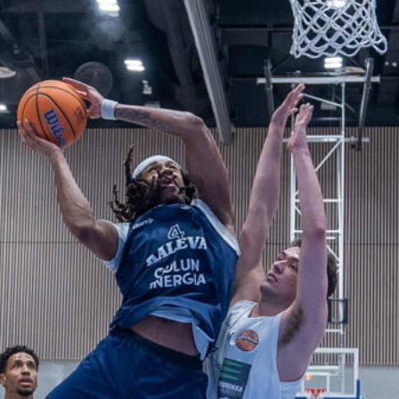
voittotili
aukesi
vakuuttavalla
pelillä
Suomen 16-vuotiaat pojat
ottivat vakuuttavan 85–45-voiton
Luxemburgista B-divisioonan
EM-kilpailuissa johtamalla
ottelua alusta loppuun. Suomi
kohtaa huomenna Ruotsin klo
19.30 Suomen aikaa.