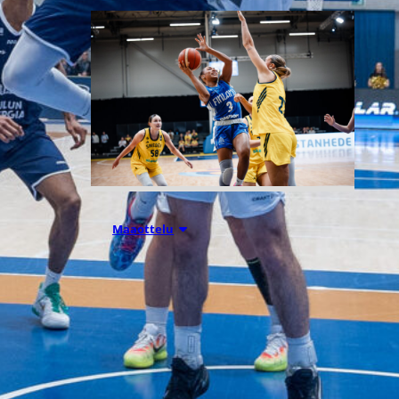
07.08.2026 21:42
Maaottelu
Ruotsi piirun
verran
Susiladiesia