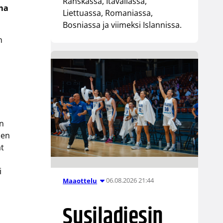
Ranskassa, Itävallassa,
ma
Liettuassa, Romaniassa,
Bosniassa ja viimeksi Islannissa.
n
an
sen
at
i
06.08.2026 21:44
Maaottelu
Susiladiesin