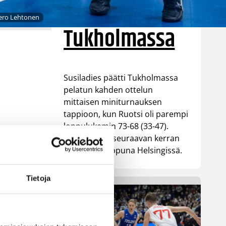
parempi
ero Lehtonen
Tukholmassa
Susiladies päätti Tukholmassa
pelatun kahden ottelun
mittaisen miniturnauksen
tappioon, kun Ruotsi oli parempi
loppulukemin 73-68 (33-47).
Suomi pelaa seuraavan kerran
ensi viikonloppuna Helsingissä.
Tietoja