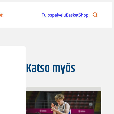
et
Tulospalvelu
BasketShop
Katso myös