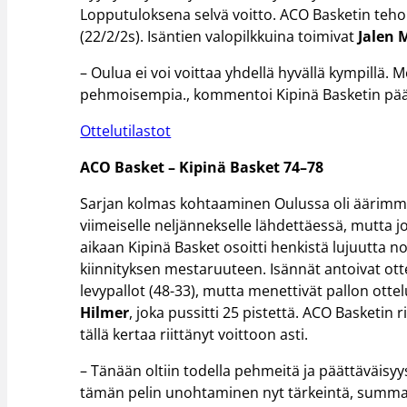
Lopputuloksena selvä voitto. ACO Basketin teh
(22/2/2s). Isäntien valopilkkuina toimivat
Jalen
– Oulua ei voi voittaa yhdellä hyvällä kympillä. 
pehmoisempia., kommentoi Kipinä Basketin pää
Ottelutilastot
ACO Basket – Kipinä Basket 74–78
Sarjan kolmas kohtaaminen Oulussa oli äärimmäi
viimeiselle neljännekselle lähdettäessä, mutta 
aikaan Kipinä Basket osoitti henkistä lujuutta n
kiinnityksen mestaruuteen. Isännät antoivat otte
levypallot (48-33), mutta menettivät pallon otte
Hilmer
, joka pussitti 25 pistettä. ACO Basketin r
tällä kertaa riittänyt voittoon asti.
– Tänään oltiin todella pehmeitä ja päättäväisyy
tämän pelin unohtaminen nyt tärkeintä, summasi