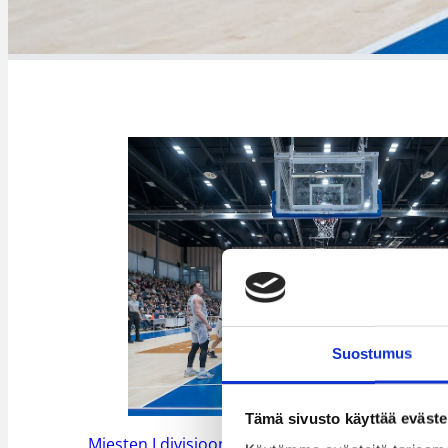
Suostumus
Tämä sivusto käyttää eväste
Miesten I divisioona A
/
Naisten I divisioona