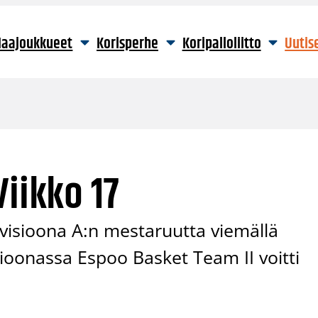
aajoukkueet
Korisperhe
Koripalloliitto
Uutis
iikko 17
divisioona A:n mestaruutta viemällä
isioonassa Espoo Basket Team II voitti