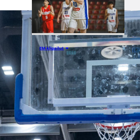
08.08.2026 00:37
EM-kilpailut
Suomen 16-
vuotiaat pojat
voittivat
Luxemburgin
– EM-kisojen