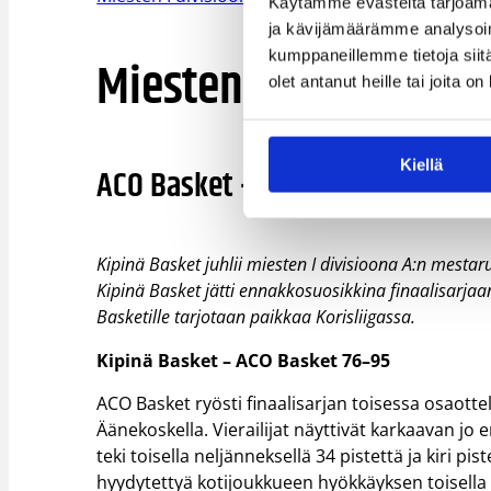
Käytämme evästeitä tarjoama
ja kävijämäärämme analysoim
kumppaneillemme tietoja siitä
Miesten I divisioona 
olet antanut heille tai joita o
Kiellä
ACO Basket – Kipinä Basket (ott
Kipinä Basket juhlii miesten I divisioona A:n mestaru
Kipinä Basket jätti ennakkosuosikkina finaalisarjaa
Basketille tarjotaan paikkaa Korisliigassa.
Kipinä Basket – ACO Basket 76–95
ACO Basket ryösti finaalisarjan toisessa osaottel
Äänekoskella. Vierailijat näyttivät karkaavan j
teki toisella neljänneksellä 34 pistettä ja kiri p
hyydytettyä kotijoukkueen hyökkäyksen toisella pu