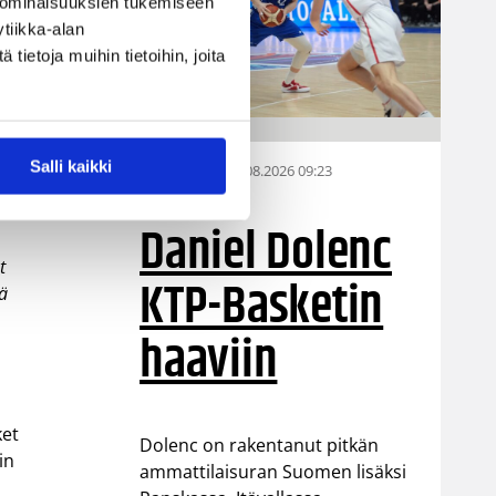
 ominaisuuksien tukemiseen
tiikka-alan
ietoja muihin tietoihin, joita
Salli kaikki
07.08.2026 09:23
Korisliiga
Daniel Dolenc
t
KTP-Basketin
nä
haaviin
ket
Dolenc on rakentanut pitkän
in
ammattilaisuran Suomen lisäksi