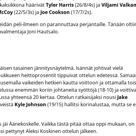
okaksikkona häärivät
Tyler Harris
(26/8/4s) ja
Viljami Valka
 McCoy
(22/5/3s) ja
Joe Cookson
(17/7/2s).
Meidän peli-ilmeen on parannuttava perjantaille. Tänään oltii
valmentaja Joni Hautsalo.
sen tasainen jännitysnäytelmä. Isännät johtivat vielä
joukkueen heittoprosentit tippuivat ottelun edetessä. Sama
ousemalla vaikeiden hetkien kautta voittoon ja ottamalla toi
lussa enemmän koriin johtaneita syöttöjä (18-10) ja voittiv
lussa yhteensä 20 kertaa. Ottelun ratkaisijaksi nousi
Jake
iveistä
Kyle Johnson
(19/15) hallitsi korinalustaa, mutta se e
s jäi Äänekoskelle. Vaikka tästä pitää ottaa oppi mukaan, on
 pettynyt Aleksi Koskinen ottelun jälkeen.