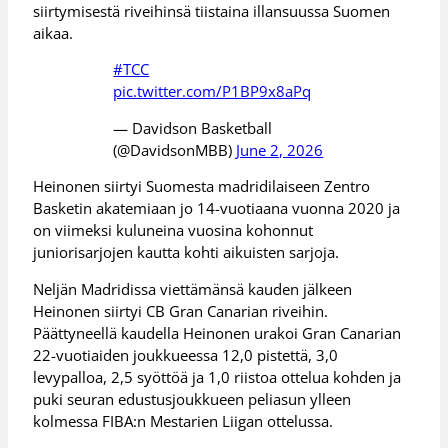
siirtymisestä riveihinsä tiistaina illansuussa Suomen
aikaa.
#TCC
pic.twitter.com/P1BP9x8aPq
— Davidson Basketball
(@DavidsonMBB)
June 2, 2026
Heinonen siirtyi Suomesta madridilaiseen Zentro
Basketin akatemiaan jo 14-vuotiaana vuonna 2020 ja
on viimeksi kuluneina vuosina kohonnut
juniorisarjojen kautta kohti aikuisten sarjoja.
Neljän Madridissa viettämänsä kauden jälkeen
Heinonen siirtyi CB Gran Canarian riveihin.
Päättyneellä kaudella Heinonen urakoi Gran Canarian
22-vuotiaiden joukkueessa 12,0 pistettä, 3,0
levypalloa, 2,5 syöttöä ja 1,0 riistoa ottelua kohden ja
puki seuran edustusjoukkueen peliasun ylleen
kolmessa FIBA:n Mestarien Liigan ottelussa.