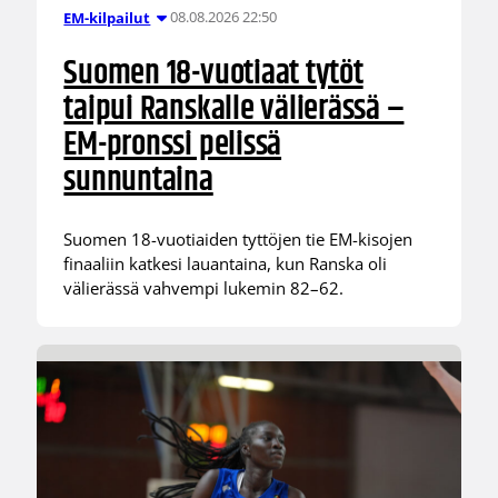
08.08.2026 22:50
EM-kilpailut
Suomen 18-vuotiaat tytöt
taipui Ranskalle välierässä –
EM-pronssi pelissä
sunnuntaina
Suomen 18-vuotiaiden tyttöjen tie EM-kisojen
finaaliin katkesi lauantaina, kun Ranska oli
välierässä vahvempi lukemin 82–62.