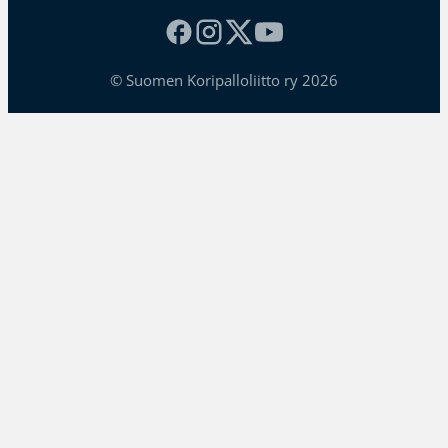
© Suomen Koripalloliitto ry 2026