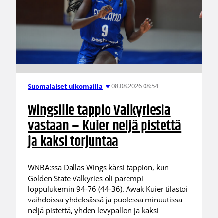
08.08.2026 08:54
Suomalaiset ulkomailla
Wingsille tappio Valkyriesia
vastaan – Kuier neljä pistettä
ja kaksi torjuntaa
WNBA:ssa Dallas Wings kärsi tappion, kun
Golden State Valkyries oli parempi
loppulukemin 94-76 (44-36). Awak Kuier tilastoi
vaihdoissa yhdeksässä ja puolessa minuutissa
neljä pistettä, yhden levypallon ja kaksi