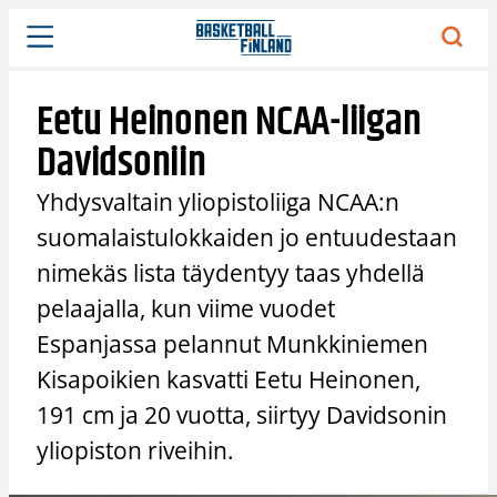
Siirry
sisältöön
Eetu Heinonen NCAA-liigan
Davidsoniin
Yhdysvaltain yliopistoliiga NCAA:n
suomalaistulokkaiden jo entuudestaan
nimekäs lista täydentyy taas yhdellä
pelaajalla, kun viime vuodet
Espanjassa pelannut Munkkiniemen
Kisapoikien kasvatti Eetu Heinonen,
191 cm ja 20 vuotta, siirtyy Davidsonin
yliopiston riveihin.