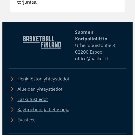
torjuntaa.
Suomen
Koripalloliitto
Urheilupuistontie 3
02200 Espoo
office@basket.fi
Henkilöstön yhteystiedot
Alueiden yhteystiedot
Laskutustiedot
Käyttöehdot ja tietosuoja
Evästeet