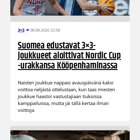
08.08.2026 22:58
3×3
Suomea edustavat 3×3-
joukkueet aloittivat Nordic Cup
-urakkansa Kööpenhaminassa
Naisten joukkue nappasi avauspäivänä kaksi
voittoa neljästä ottelustaan, kun taas miesten
joukkue haastoi vastustajiaan tiukoissa
kamppailuissa, mutta jäi tällä kertaa ilman
voittoja.