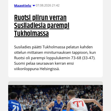
07.08.2026 21:42
Maaottelu
Ruotsi piirun verran
Susiladiesia parempi
Tukholmassa
Susiladies päätti Tukholmassa pelatun kahden
ottelun mittaisen miniturnauksen tappioon, kun
Ruotsi oli parempi loppulukemin 73-68 (33-47).
Suomi pelaa seuraavan kerran ensi
viikonloppuna Helsingissä.