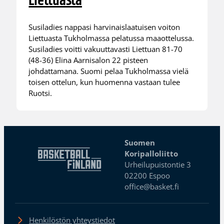
Liettuasta
Susiladies nappasi harvinaislaatuisen voiton
Liettuasta Tukholmassa pelatussa maaottelussa.
Susiladies voitti vakuuttavasti Liettuan 81-70
(48-36) Elina Aarnisalon 22 pisteen
johdattamana. Suomi pelaa Tukholmassa vielä
toisen ottelun, kun huomenna vastaan tulee
Ruotsi.
Suomen
Koripalloliitto
Urheilupuistontie 3
02200 Espoo
office@basket.fi
Henkilöstön yhteystiedot