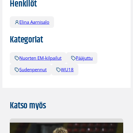
Henkilöt
Elina Aarnisalo
Kategoriat
Nuorten EM-kilpailut
Pääjuttu
Sudenpennut
WU18
Katso myös