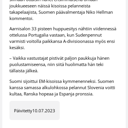
joukkueeseen näissä kisoissa pelanneista
takapelaajista, Suomen päävalmentaja Niko Hellman
kommentoi.
Aarnisalon 33 pisteen huppuesitys nähtiin viidennessä
ottelussa Portugalia vastaan, kun Sudenpennut
varmisti voitolla paikkansa A-divisioonassa myös ensi
kesäksi.
– Vaikka vastustajat pistivät paljon paukkuja hänen
puolustamiseensa, niin siitä huolimatta hän teki
tällaista jälkeä.
Suomi sijoittui EM-kisoissa kymmenenneksi. Suomen
kanssa samassa alkulohkossa pelannut Slovenia voitti
kultaa, Ranska hopeaa ja Espanja pronssia.
Päivitetty
10.07.2023