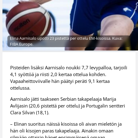
Elina Aarnisalo upotti 23 pistettä per ottelu EM-kisoissa. Kuva:
FIBA Europe.
Pisteiden lisäksi Aarnisalo noukki 7,7 levypalloa, tarjoili
4,1 syöttöä ja riisti 2,0 kertaa ottelua kohden.
Vapaaheittoviivalle hän päätyi peräti 9,1 kertaa
ottelussa.
Aarnisalo jätti taakseen Serbian takapelaaja Marija
Avlijasin (20,6 pistettä per ottelu) ja Portugalin sentteri
Clara Silvan (18,1).
– Elinan suoritus näissä kisoissa oli aivan mieletön ja
hän oli kisojen paras takapelaaja. Ainakin omaan
silmään ottaisin hänet ensimmäisenä omaan