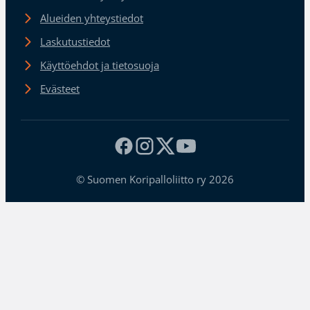
Alueiden yhteystiedot
Laskutustiedot
Käyttöehdot ja tietosuoja
Evästeet
© Suomen Koripalloliitto ry 2026