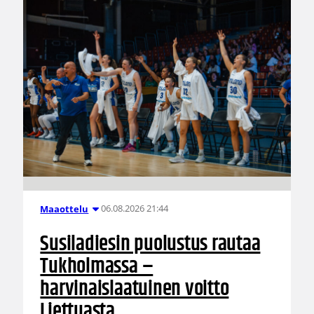
06.08.2026 21:44
Maaottelu
Susiladiesin puolustus rautaa
Tukholmassa –
harvinaislaatuinen voitto
Liettuasta