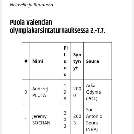
Nelosella ja Ruudussa.
Puola Valencian
olympiakarsintaturnauksessa 2.-7.7.
Pi
t
Syn
#
Nimi
u
tyn
Seura
u
yt
s
1
Arka
Andrzej
200
0
9
Gdynia
PLUTA
0
8
(POL)
San
2
Jeremy
200
Antonio
1
0
SOCHAN
3
Spurs
3
(NBA)