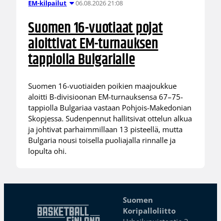
06.08.2026 21:08
EM-kilpailut
Suomen 16-vuotiaat pojat
aloittivat EM-turnauksen
tappiolla Bulgarialle
Suomen 16-vuotiaiden poikien maajoukkue
aloitti B-divisioonan EM-turnauksensa 67–75-
tappiolla Bulgariaa vastaan Pohjois-Makedonian
Skopjessa. Sudenpennut hallitsivat ottelun alkua
ja johtivat parhaimmillaan 13 pisteellä, mutta
Bulgaria nousi toisella puoliajalla rinnalle ja
lopulta ohi.
Suomen
Koripalloliitto