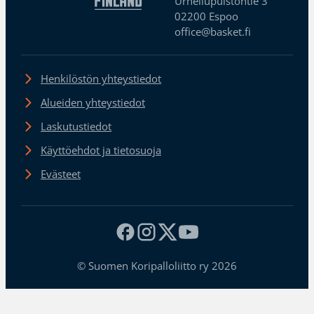
Urheilupuistontie 3
02200 Espoo
office@basket.fi
Henkilöstön yhteystiedot
Alueiden yhteystiedot
Laskutustiedot
Käyttöehdot ja tietosuoja
Evästeet
© Suomen Koripalloliitto ry 2026