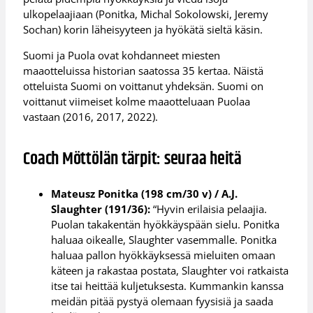
ulkopelaajiaan (Ponitka, Michal Sokolowski, Jeremy
Sochan) korin läheisyyteen ja hyökätä sieltä käsin.
Suomi ja Puola ovat kohdanneet miesten
maaotteluissa historian saatossa 35 kertaa. Näistä
otteluista Suomi on voittanut yhdeksän. Suomi on
voittanut viimeiset kolme maaotteluaan Puolaa
vastaan (2016, 2017, 2022).
Coach Möttölän tärpit: seuraa heitä
Mateusz Ponitka (198 cm/30 v) / A.J.
Slaughter (191/36):
“Hyvin erilaisia pelaajia.
Puolan takakentän hyökkäyspään sielu. Ponitka
haluaa oikealle, Slaughter vasemmalle. Ponitka
haluaa pallon hyökkäyksessä mieluiten omaan
käteen ja rakastaa postata, Slaughter voi ratkaista
itse tai heittää kuljetuksesta. Kummankin kanssa
meidän pitää pystyä olemaan fyysisiä ja saada