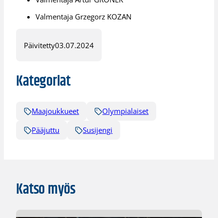
Valmentaja Grzegorz KOZAN
Päivitetty
03.07.2024
Kategoriat
Maajoukkueet
Olympialaiset
Pääjuttu
Susijengi
Katso myös