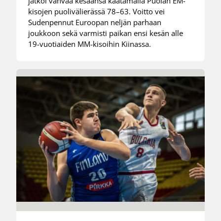
jatkoi vahvaa kesäänsä kaatamalla Puolan EM-
kisojen puolivälierässä 78–63. Voitto vei
Sudenpennut Euroopan neljän parhaan
joukkoon sekä varmisti paikan ensi kesän alle
19-vuotiaiden MM-kisoihin Kiinassa.