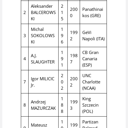
Aleksander
2
200
Panathinai
2
BALCEROWS
1
0
kos (GRE)
KI
5
Michal
1
199
GeVi
3
SOKOLOWS
9
2
Napoli (ITA)
KI
6
1
CB Gran
A.J.
198
4
9
Canaria
SLAUGHTER
7
1
(ESP)
2
UNC
Igor MILICIC
200
7
0
Charlotte
Jr.
2
2
(NCAA)
1
King
Andrzej
199
8
8
Szczecin
MAZURCZAK
3
8
(POL)
1
Partizan
Mateusz
199