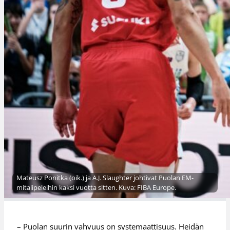
Mateusz Ponitka (oik.) ja A.J. Slaughter johtivat Puolan EM-
mitalipeleihin kaksi vuotta sitten. Kuva: FIBA Europe.
– Puolan suurin vahvuus on systemaattisuus. Heidän