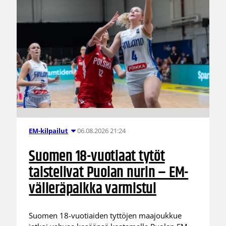
06.08.2026 21:24
EM-kilpailut
Suomen 18-vuotiaat tytöt
taistelivat Puolan nurin – EM-
välieräpaikka varmistui
Suomen 18-vuotiaiden tyttöjen maajoukkue