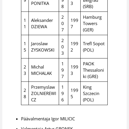
9
9
Belgrad
PONITKA
3
8
(SRB)
2
Hamburg
1
Aleksander
199
0
Towers
1
DZIEWA
7
7
(GER)
2
1
Jaroslaw
199
Trefl Sopot
0
5
ZYSKOWSKI
2
(POL)
3
1
PAOK
2
Michal
199
9
Thessaloni
3
MICHALAK
3
7
ki (GRE)
Przemyslaw
1
King
2
199
ZOLNIEREWI
9
Szczecin
8
5
CZ
6
(POL)
Päävalmentaja Igor MILICIC
Valmentaja Artur GRONEK