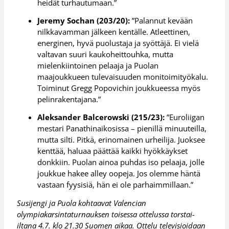
heidät turhautumaan.”
Jeremy Sochan (203/20):
”Palannut kevään
nilkkavamman jälkeen kentälle. Atleettinen,
energinen, hyvä puolustaja ja syöttäjä. Ei vielä
valtavan suuri kaukoheittouhka, mutta
mielenkiintoinen pelaaja ja Puolan
maajoukkueen tulevaisuuden monitoimityökalu.
Toiminut Gregg Popovichin joukkueessa myös
pelinrakentajana.”
Aleksander Balcerowski (215/23):
”Euroliigan
mestari Panathinaikosissa – pienillä minuuteilla,
mutta silti. Pitkä, erinomainen urheilija. Juoksee
kenttää, haluaa päättää kaikki hyökkäykset
donkkiin. Puolan ainoa puhdas iso pelaaja, jolle
joukkue hakee alley oopeja. Jos olemme häntä
vastaan fyysisiä, hän ei ole parhaimmillaan.”
Susijengi ja Puola kohtaavat Valencian
olympiakarsintaturnauksen toisessa ottelussa torstai-
iltana 4.7. klo 21.30 Suomen aikaa. Ottelu televisioidaan