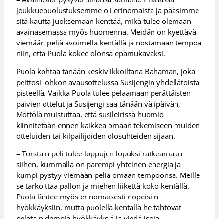
joukkuepuolustuksemme oli erinomaista ja pääsimme
sitä kautta juoksemaan kenttää, mikä tulee olemaan
avainasemassa myös huomenna. Meidän on kyettävä
viemään peliä avoimella kentällä ja nostamaan tempoa
niin, että Puola kokee olonsa epämukavaksi.
Puola kohtaa tänään keskiviikkoiltana Bahaman, joka
peittosi lohkon avausottelussa Susijengin yhdellätoista
pisteellä. Vaikka Puola tulee pelaamaan perättäisten
päivien ottelut ja Susijengi saa tänään välipäivän,
Möttölä muistuttaa, että susileirissä huomio
kiinnitetään ennen kaikkea omaan tekemiseen muiden
otteluiden tai kilpailijoiden olosuhteiden sijaan.
– Torstain peli tulee loppujen lopuksi ratkeamaan
siihen, kummalla on parempi yhteinen energia ja
kumpi pystyy viemään peliä omaan tempoonsa. Meille
se tarkoittaa pallon ja miehen liikettä koko kentällä.
Puola lähtee myös erinomaisesti nopeisiin
hyökkäyksiin, mutta puolella kentällä he tahtovat
pelata pidempiä hyökkäyksiä ja viedä isoja