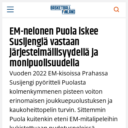
Siirry
sisältöön
EM-nelonen Puola iskee
Susijengiä vastaan
järjestelmällisyydellä ja
monipuolisuudella
Vuoden 2022 EM-kisoissa Prahassa
Susijengi pyöritteli Puolasta
kolmenkymmenen pisteen voiton
erinomaisen joukkuepuolustuksen ja
kaukoheittopelin turvin. Sittemmin
Puola kuitenkin eteni EM-mitalipeleihin
kukistettuaan pudotuspeleissä