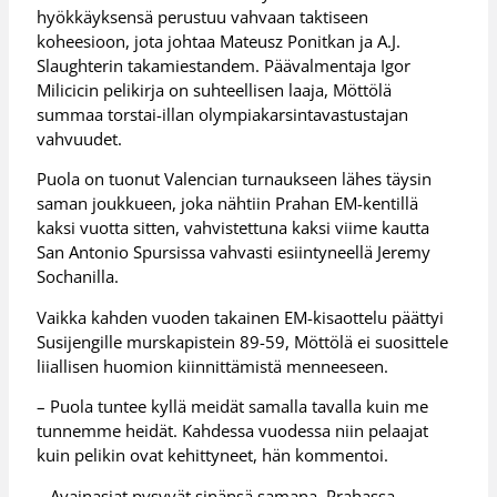
hyökkäyksensä perustuu vahvaan taktiseen
koheesioon, jota johtaa Mateusz Ponitkan ja A.J.
Slaughterin takamiestandem. Päävalmentaja Igor
Milicicin pelikirja on suhteellisen laaja, Möttölä
summaa torstai-illan olympiakarsintavastustajan
vahvuudet.
Puola on tuonut Valencian turnaukseen lähes täysin
saman joukkueen, joka nähtiin Prahan EM-kentillä
kaksi vuotta sitten, vahvistettuna kaksi viime kautta
San Antonio Spursissa vahvasti esiintyneellä Jeremy
Sochanilla.
Vaikka kahden vuoden takainen EM-kisaottelu päättyi
Susijengille murskapistein 89-59, Möttölä ei suosittele
liiallisen huomion kiinnittämistä menneeseen.
– Puola tuntee kyllä meidät samalla tavalla kuin me
tunnemme heidät. Kahdessa vuodessa niin pelaajat
kuin pelikin ovat kehittyneet, hän kommentoi.
– Avainasiat pysyvät sinänsä samana. Prahassa