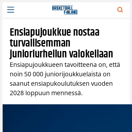
Siirry
sisältöön
Ensiapujoukkue nostaa
turvallisemman
junioriurheilun valokeilaan
Ensiapujoukkueen tavoitteena on, että
noin 50 000 juniorijoukkuelaista on
saanut ensiapukoulutuksen vuoden
2028 loppuun mennessä.