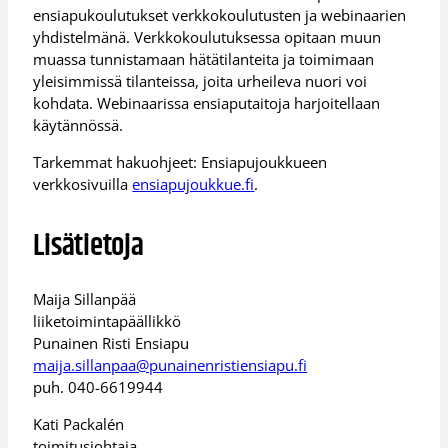
ensiapukoulutukset verkkokoulutusten ja webinaarien
yhdistelmänä. Verkkokoulutuksessa opitaan muun
muassa tunnistamaan hätätilanteita ja toimimaan
yleisimmissä tilanteissa, joita urheileva nuori voi
kohdata. Webinaarissa ensiaputaitoja harjoitellaan
käytännössä.
Tarkemmat hakuohjeet: Ensiapujoukkueen
verkkosivuilla
ensiapujoukkue.fi
.
Lisätietoja
Maija Sillanpää
liiketoimintapäällikkö
Punainen Risti Ensiapu
maija.sillanpaa@punainenristiensiapu.fi
puh. 040-6619944
Kati Packalén
toimitusjohtaja