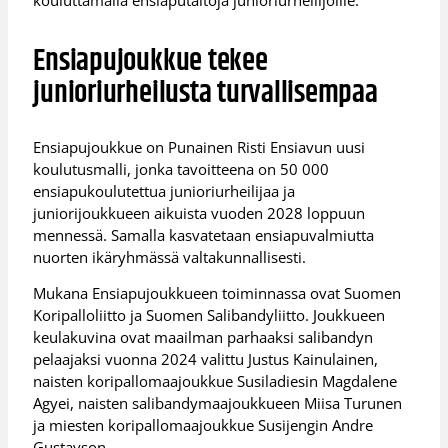
Ensiapujoukkue tekee
junioriurheilusta turvallisempaa
Ensiapujoukkue on Punainen Risti Ensiavun uusi
koulutusmalli, jonka tavoitteena on 50 000
ensiapukoulutettua junioriurheilijaa ja
juniorijoukkueen aikuista vuoden 2028 loppuun
mennessä. Samalla kasvatetaan ensiapuvalmiutta
nuorten ikäryhmässä valtakunnallisesti.
Mukana Ensiapujoukkueen toiminnassa ovat Suomen
Koripalloliitto ja Suomen Salibandyliitto. Joukkueen
keulakuvina ovat maailman parhaaksi salibandyn
pelaajaksi vuonna 2024 valittu Justus Kainulainen,
naisten koripallomaajoukkue Susiladiesin Magdalene
Agyei, naisten salibandymaajoukkueen Miisa Turunen
ja miesten koripallomaajoukkue Susijengin Andre
Gustavson.