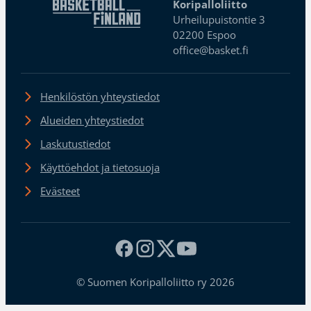
Koripalloliitto
Urheilupuistontie 3
02200 Espoo
office@basket.fi
Henkilöstön yhteystiedot
Alueiden yhteystiedot
Laskutustiedot
Käyttöehdot ja tietosuoja
Evästeet
© Suomen Koripalloliitto ry 2026