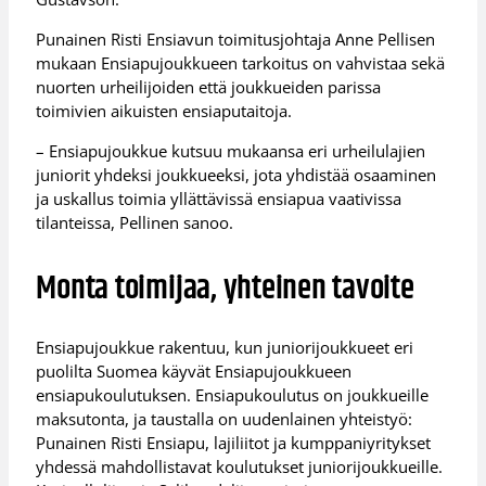
Punainen Risti Ensiavun toimitusjohtaja Anne Pellisen
mukaan Ensiapujoukkueen tarkoitus on vahvistaa sekä
nuorten urheilijoiden että joukkueiden parissa
toimivien aikuisten ensiaputaitoja.
– Ensiapujoukkue kutsuu mukaansa eri urheilulajien
juniorit yhdeksi joukkueeksi, jota yhdistää osaaminen
ja uskallus toimia yllättävissä ensiapua vaativissa
tilanteissa, Pellinen sanoo.
Monta toimijaa, yhteinen tavoite
Ensiapujoukkue rakentuu, kun juniorijoukkueet eri
puolilta Suomea käyvät Ensiapujoukkueen
ensiapukoulutuksen. Ensiapukoulutus on joukkueille
maksutonta, ja taustalla on uudenlainen yhteistyö:
Punainen Risti Ensiapu, lajiliitot ja kumppaniyritykset
yhdessä mahdollistavat koulutukset juniorijoukkueille.