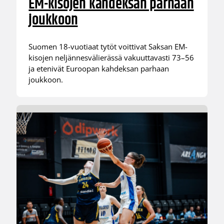
EM-kisojen kahdeksan parhaan
joukkoon
Suomen 18-vuotiaat tytöt voittivat Saksan EM-
kisojen neljännesvälierässä vakuuttavasti 73–56
ja etenivät Euroopan kahdeksan parhaan
joukkoon.