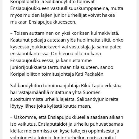
Koripalloliitto ja Salibandyliitto toimivat
Ensiapujoukkueen vastuullisuuskumppaneina, mutta
myös muiden lajien junioriurheilijat voivat hakea
mukaan Ensiapujoukkueeseen.
– Toisen auttaminen on yksi koriksen kulmakivistä.
Kaatunut pelaaja autetaan ylös huolimatta siitä, onko
kyseessä joukkuekaveri vai vastustaja ja sama pätee
ensiaputilanteissa. On hienoa olla mukana
Ensiapujoukkueessa, ja kannustamme
juniorijoukkueita tarttumaan tilaisuuteen, sanoo
Koripalloliiton toimitusjohtaja Kati Packalén.
Salibandyliiton toiminnanjohtaja Riku Tapio edustaa
harrastajamäärillä mitattuna yhtä Suomen
suosituimmista urheilulajeista. Salibandyjunioreita
löytyy lähes joka kylästä kautta maan.
– Uskomme, että Ensiapujoukkueella saadaan aikaan
iso vaikutus. Ensiaputaidot ja urheilu puhuvat samaa
kieltä: molemmissa on kyse taitojen oppimisesta ja
valmiudesta toimia. Junioriurheilun parissa opitut