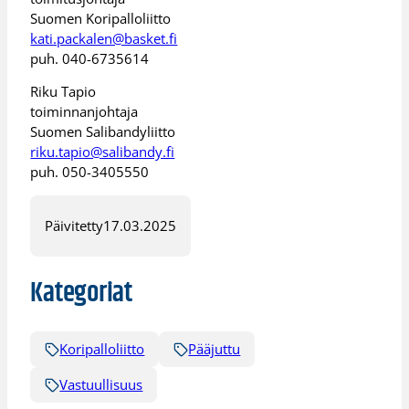
Suomen Koripalloliitto
kati.packalen@basket.fi
puh. 040-6735614
Riku Tapio
toiminnanjohtaja
Suomen Salibandyliitto
riku.tapio@salibandy.fi
puh. 050-3405550
Päivitetty
17.03.2025
Kategoriat
Koripalloliitto
Pääjuttu
Vastuullisuus