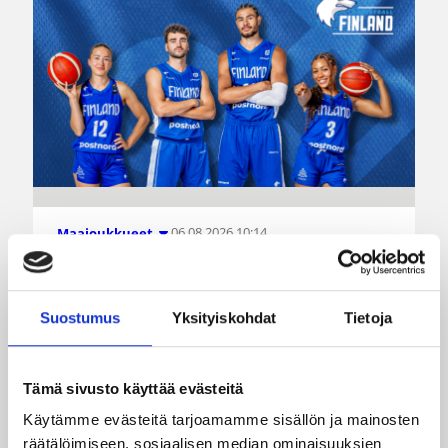
06.08.2026 10:14
Maajoukkueet
Edulliset liput Susijengin ja
Susiladiesin elokuun
Suostumus
Yksityiskohdat
Tietoja
kotimaaotteluihin nyt
myynnissä
Tämä sivusto käyttää evästeitä
Käytämme evästeitä tarjoamamme sisällön ja mainosten
Susiladiesin elokuun kotiturnaus ja Susijengin
räätälöimiseen, sosiaalisen median ominaisuuksien