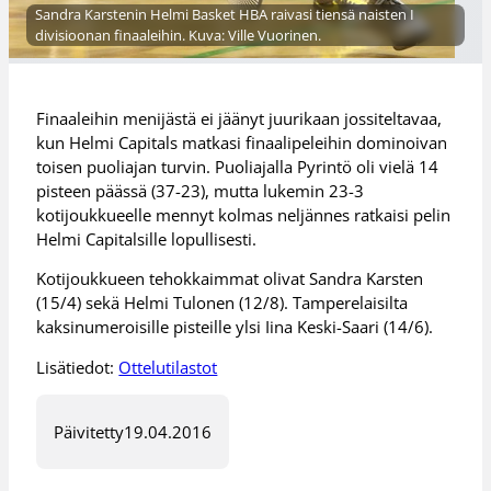
Sandra Karstenin Helmi Basket HBA raivasi tiensä naisten I
divisioonan finaaleihin. Kuva: Ville Vuorinen.
Finaaleihin menijästä ei jäänyt juurikaan jossiteltavaa,
kun Helmi Capitals matkasi finaalipeleihin dominoivan
toisen puoliajan turvin. Puoliajalla Pyrintö oli vielä 14
pisteen päässä (37-23), mutta lukemin 23-3
kotijoukkueelle mennyt kolmas neljännes ratkaisi pelin
Helmi Capitalsille lopullisesti.
Kotijoukkueen tehokkaimmat olivat Sandra Karsten
(15/4) sekä Helmi Tulonen (12/8). Tamperelaisilta
kaksinumeroisille pisteille ylsi Iina Keski-Saari (14/6).
Lisätiedot:
Ottelutilastot
Päivitetty
19.04.2016