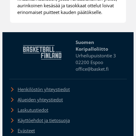
aurinkoinen kesäsää ja tasokkaat ottelut loivat
erinomaiset puitteet kauden päätökselle.
Suomen
Koripalloliitto
Urheilupuistontie 3
02200 Espoo
office@basket.fi
Henkilöstön yhteystiedot
Alueiden yhteystiedot
Laskutustiedot
Käyttöehdot ja tietosuoja
Evästeet