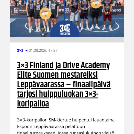
01.08.2026 17:37
3×3
3×3 Finland ja Drive Academy
Elite Suomen mestareiksi
Leppävaarassa – finaalipäivä
tarjosi huippuluokan 3×3-
koripalloa
3×3-koripallon SM-kiertue huipentui lauantaina
Espoon Leppävaarassa pelattuun
finaaliturnaukseen, jossa runsaslukuinen yleisö,