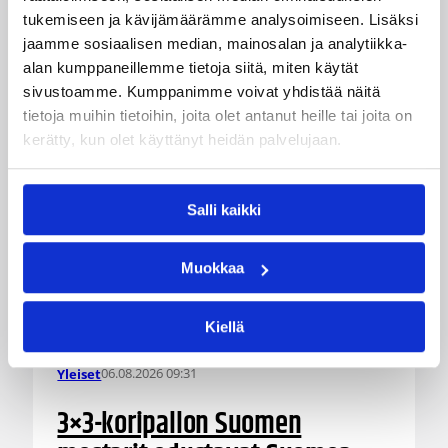
Islanti-kotimaaottelu lähestyvät. Susijengin MM-
tukemiseen ja kävijämäärämme analysoimiseen. Lisäksi
jatkokarsintaotteluun Ruotsia vastaan on
jaamme sosiaalisen median, mainosalan ja analytiikka-
puolestaan enää jäljellä kourallinen vierekkäisiä
alan kumppaneillemme tietoja siitä, miten käytät
paikkoja.
sivustoamme. Kumppanimme voivat yhdistää näitä
tietoja muihin tietoihin, joita olet antanut heille tai joita on
kerätty, kun olet käyttänyt heidän palvelujaan.
Salli kaikki
Muokkaa
Kiellä
06.08.2026 09:31
Yleiset
3×3-koripallon Suomen