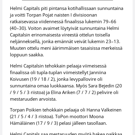
Helmi Capitals piti pintansa kotihallissaan sunnuntaina
ja voitti Torpan Pojat naisten I divisioonan
ratkaisevassa viidennessä finaalissa lukemin 79–66
(40–30). Voiton avaimet löytyivät sunnuntaina Helmi
Capitalsin erinomaisesta vireestä ottelun toisella
neljänneksellä, jonka emännät veivät lukemin 23–13.
Muuten ottelu meni äärimmäisen tasaisissa merkeissä
loppuun saakka.
Helmi Capitalsin tehokkain pelaaja viimeisessä
finaalissa oli tupla-tuplan viimeistellyt Janniina
Koivusen (19 / 18 / 2), jonka levypallovire oli
sunnuntaina omaa luokkaansa. Myös Sara Bejedin (20
/ 9 / 5 / 3 riistoa) ja Elina Ariken (7 / 7 / 2) pelivire oli
mestaruuden arvoista.
Torpan Poikien tehokkain pelaaja oli Hanna Valkeinen
(21 / 5 / 4 / 3 riistoa). ToPon moottori Moona
Hämäläinen (17 / 9 / 3) pelasi jälleen tasollaan.
Helmi Capitals saa mestaruuden myötä hakea paikkaa