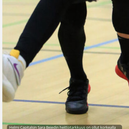
Helmi Capitalsin Sara Bejedin heittotarkkuus on ollut korkealla