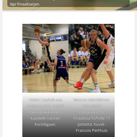
läpi finaalisarjan.
Helmi Capitals saa
Moona Hämäläinen
mestaruuden myötä
viimeisteli
hakea paikkaa ensi
ratkaisevassa
kaudelle naisten
finaalissa ToPolle 17
Korisliigaan.
pistettä. Kuvat:
Francois Perthuis