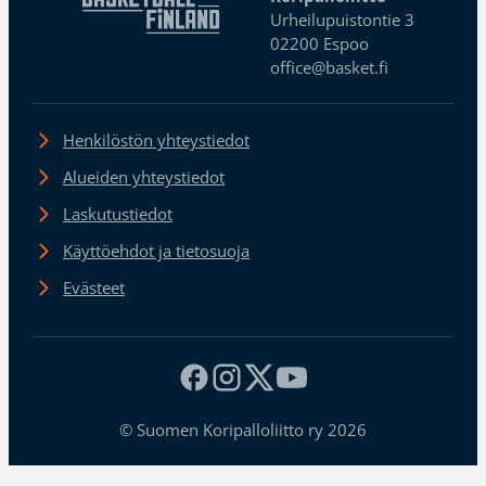
Urheilupuistontie 3
02200 Espoo
office@basket.fi
Henkilöstön yhteystiedot
Alueiden yhteystiedot
Laskutustiedot
Käyttöehdot ja tietosuoja
Evästeet
© Suomen Koripalloliitto ry 2026