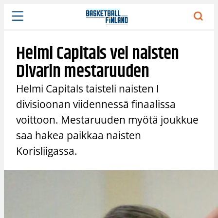
Siirry
sisältöön
Helmi Capitals vei naisten
Divarin mestaruuden
Helmi Capitals taisteli naisten I
divisioonan viidennessä finaalissa
voittoon. Mestaruuden myötä joukkue
saa hakea paikkaa naisten
Korisliigassa.