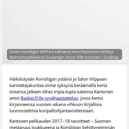
Fanien Korisliigan MVP:ksi valitsema Henri Kantonen kärkkyy
läpimurtopaikkaansa Susijengiin. Kuva: Ville Vuorinen / Susijengi.
Häikäistyään Korisliigan ystäviä ja Salon Vilppaan
kannattajakuntaa viime syksynä keräämällä kerta
toisensa jälkeen lähes tripla-tupla-lukemia Kantonen
antoi
Basket.fi:lle syvähaastattelun
, jossa kertoi
kirjanneensa vuosien aikana vihkoon kirjallisia
luonnostelmia koripalloilijantavoitteistaan.
Kantosen pelikauden 2017–18 tavoitteet – Suomen
mestaruus joukkueena ja Korisliigan kehittyneimmän