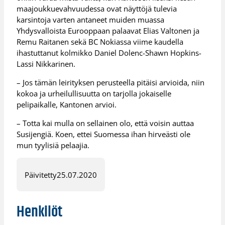
maajoukkuevahvuudessa ovat näyttöjä tulevia
karsintoja varten antaneet muiden muassa
Yhdysvalloista Eurooppaan palaavat Elias Valtonen ja
Remu Raitanen sekä BC Nokiassa viime kaudella
ihastuttanut kolmikko Daniel Dolenc-Shawn Hopkins-
Lassi Nikkarinen.
– Jos tämän leirityksen perusteella pitäisi arvioida, niin
kokoa ja urheilullisuutta on tarjolla jokaiselle
pelipaikalle, Kantonen arvioi.
– Totta kai mulla on sellainen olo, että voisin auttaa
Susijengiä. Koen, ettei Suomessa ihan hirveästi ole
mun tyylisiä pelaajia.
Päivitetty
25.07.2020
Henkilöt