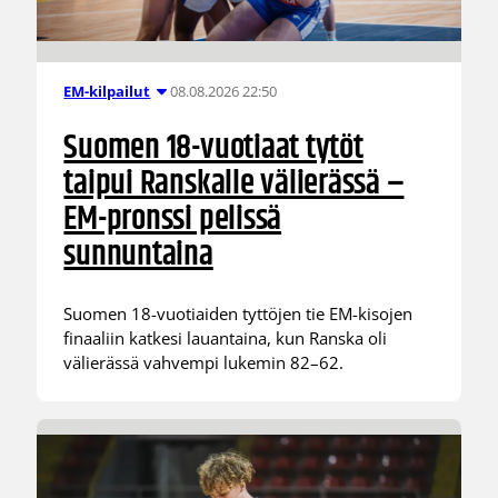
08.08.2026 22:50
EM-kilpailut
Suomen 18-vuotiaat tytöt
taipui Ranskalle välierässä –
EM-pronssi pelissä
sunnuntaina
Suomen 18-vuotiaiden tyttöjen tie EM-kisojen
finaaliin katkesi lauantaina, kun Ranska oli
välierässä vahvempi lukemin 82–62.