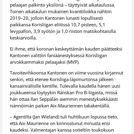
pelaajan palkinto yksilönä – täyttyivät aikataulussa.
Toinen aikataulun mukainen kvanttiloikka nähtiin
2019–20, jolloin Kantonen lunasti lopullisesti
paikkansa Korisliigan eliitissä 10,7 pisteen, 5,1
levypallon, 3,9 syötön ja 1,0 riiston matsikohtaisilla
keskiarvoilla.
Ei ihme, että koronan keskeyttämän kauden päätteeksi
Kantonen valittiin faniäänestyksessä Korisliigan
arvokkaimmaksi pelaajaksi (MVP).
Tavoitevihkoonsa Kantonen on viime vuosina kirjannut
senkin, että etenee Korisliiga-läpimurtonsa jälkeen
kansainvälisille kentille. Tulevalla kaudella hänen uusi
joukkueensa löytyykin Ranskan Pro B-liigasta, missä
hän ottaa Ilari Seppälän aiemmin menestyksekkäästi
isännöimän paikan Aix-Mauriennen takakentällä.
– Agentilta (Jan Wieland) tuli huhtikuun lopussa tieto,
että Aix-Maurienne on kiinnostunut minusta ensi
kaudeksi. Valmentajan kanssa soiteltiin toukokuun