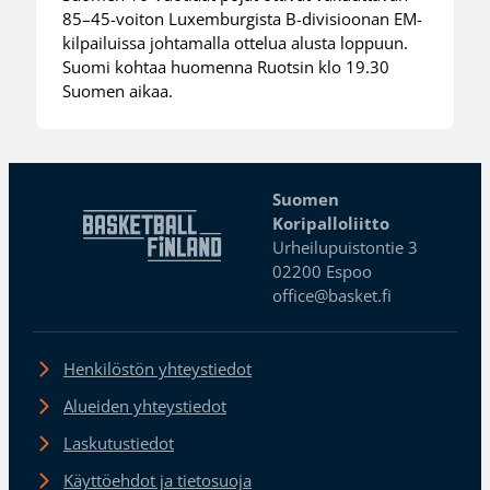
85–45-voiton Luxemburgista B-divisioonan EM-
kilpailuissa johtamalla ottelua alusta loppuun.
Suomi kohtaa huomenna Ruotsin klo 19.30
Suomen aikaa.
Suomen
Koripalloliitto
Urheilupuistontie 3
02200 Espoo
office@basket.fi
Henkilöstön yhteystiedot
Alueiden yhteystiedot
Laskutustiedot
Käyttöehdot ja tietosuoja