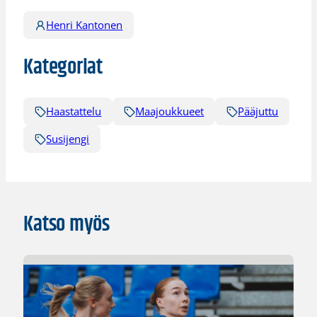
Henri Kantonen
Kategoriat
Haastattelu
Maajoukkueet
Pääjuttu
Susijengi
Katso myös