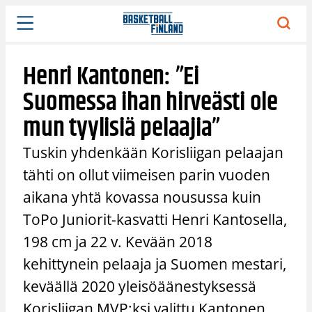
Siirry
sisältöön
Henri Kantonen: ”Ei
Suomessa ihan hirveästi ole
mun tyylisiä pelaajia”
Tuskin yhdenkään Korisliigan pelaajan
tähti on ollut viimeisen parin vuoden
aikana yhtä kovassa nousussa kuin
ToPo Juniorit-kasvatti Henri Kantosella,
198 cm ja 22 v. Kevään 2018
kehittynein pelaaja ja Suomen mestari,
keväällä 2020 yleisöäänestyksessä
Korisliigan MVP:ksi valittu Kantonen