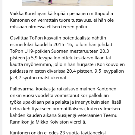
Vaikka Korisliigan kärkipään pelaajien mittapuulla
Kantonen on verrattain tuore tuttavuus, ei hän ole
missään nimessä eilisen teeren poika.
Osviittaa ToPon kasvatin potentiaalista nähtiin
esimerkiksi kaudella 2015–16, jolloin hän johdatti
ToPon U19-poikien Suomen mestaruuteen 20,3
pisteen ja 5,9 levypallon ottelukeskiarvoillaan tai
kautta myöhemmin, jolloin hän hurjasteli Korikouvojen
paidassa miesten divarissa 20,4 pisteen, 9,5 levypallon
ja 4,7 syötön matsilukemat.
Pallovarma, kookas ja ratkaisuvoimainen Kantonen
onkin vuosi vuodelta voimistanut koripalloilijan
työkalupakkiaan pala palalta ja imenyt kuin sieni lisää
tietoa kehittyäkseen ammattilaisena, kuten viimeisen
kahden kauden aikana Susijengi-veteraanien Teemu
Rannikon ja Mikko Koiviston vierellä.
Kantonen onkin ei edes 23 vuotta täyttäneeksi