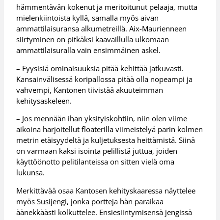
hämmentävän kokenut ja meritoitunut pelaaja, mutta
mielenkiintoista kyllä, samalla myös aivan
ammattilaisuransa alkumetreillä. Aix-Maurienneen
siirtyminen on pitkäksi kaavaillulla ulkomaan
ammattilaisuralla vain ensimmäinen askel.
– Fyysisiä ominaisuuksia pitää kehittää jatkuvasti.
Kansainvälisessä koripallossa pitää olla nopeampi ja
vahvempi, Kantonen tiivistää akuuteimman
kehitysaskeleen.
– Jos mennään ihan yksityiskohtiin, niin olen viime
aikoina harjoitellut floaterilla viimeistelyä parin kolmen
metrin etäisyydeltä ja kuljetuksesta heittämistä. Siinä
on varmaan kaksi isointa pelillistä juttua, joiden
käyttöönotto pelitilanteissa on sitten vielä oma
lukunsa.
Merkittävää osaa Kantosen kehityskaaressa näyttelee
myös Susijengi, jonka portteja hän paraikaa
äänekkäästi kolkuttelee. Ensiesiintymisensä jengissä