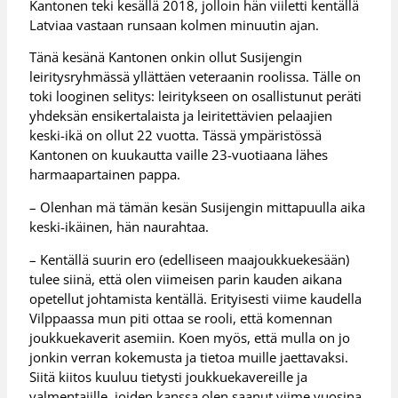
Kantonen teki kesällä 2018, jolloin hän viiletti kentällä
Latviaa vastaan runsaan kolmen minuutin ajan.
Tänä kesänä Kantonen onkin ollut Susijengin
leiritysryhmässä yllättäen veteraanin roolissa. Tälle on
toki looginen selitys: leiritykseen on osallistunut peräti
yhdeksän ensikertalaista ja leiritettävien pelaajien
keski-ikä on ollut 22 vuotta. Tässä ympäristössä
Kantonen on kuukautta vaille 23-vuotiaana lähes
harmaapartainen pappa.
– Olenhan mä tämän kesän Susijengin mittapuulla aika
keski-ikäinen, hän naurahtaa.
– Kentällä suurin ero (edelliseen maajoukkuekesään)
tulee siinä, että olen viimeisen parin kauden aikana
opetellut johtamista kentällä. Erityisesti viime kaudella
Vilppaassa mun piti ottaa se rooli, että komennan
joukkuekaverit asemiin. Koen myös, että mulla on jo
jonkin verran kokemusta ja tietoa muille jaettavaksi.
Siitä kiitos kuuluu tietysti joukkuekavereille ja
valmentajille, joiden kanssa olen saanut viime vuosina