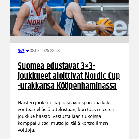
08.08.2026 22:58
3×3
Suomea edustavat 3×3-
joukkueet aloittivat Nordic Cup
-urakkansa Kööpenhaminassa
Naisten joukkue nappasi avauspäivänä kaksi
voittoa neljästä ottelustaan, kun taas miesten
joukkue haastoi vastustajiaan tiukoissa
kamppailuissa, mutta jäi tällä kertaa ilman
voittoja.