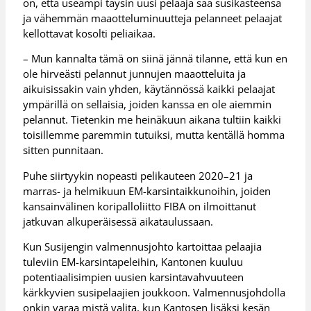
on, että useampi täysin uusi pelaaja saa susikasteensa
ja vähemmän maaotteluminuutteja pelanneet pelaajat
kellottavat kosolti peliaikaa.
– Mun kannalta tämä on siinä jännä tilanne, että kun en
ole hirveästi pelannut junnujen maaotteluita ja
aikuisissakin vain yhden, käytännössä kaikki pelaajat
ympärillä on sellaisia, joiden kanssa en ole aiemmin
pelannut. Tietenkin me heinäkuun aikana tultiin kaikki
toisillemme paremmin tutuiksi, mutta kentällä homma
sitten punnitaan.
Puhe siirtyykin nopeasti pelikauteen 2020–21 ja
marras- ja helmikuun EM-karsintaikkunoihin, joiden
kansainvälinen koripalloliitto FIBA on ilmoittanut
jatkuvan alkuperäisessä aikataulussaan.
Kun Susijengin valmennusjohto kartoittaa pelaajia
tuleviin EM-karsintapeleihin, Kantonen kuuluu
potentiaalisimpien uusien karsintavahvuuteen
kärkkyvien susipelaajien joukkoon. Valmennusjohdolla
onkin varaa mistä valita, kun Kantosen lisäksi kesän