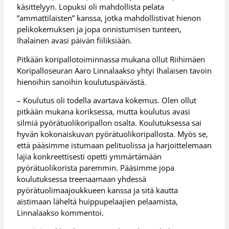
käsittelyyn. Lopuksi oli mahdollista pelata
”ammattilaisten” kanssa, jotka mahdollistivat hienon
pelikokemuksen ja jopa onnistumisen tunteen,
Ihalainen avasi päivän fiiliksiään.
Pitkään koripallotoiminnassa mukana ollut Riihimäen
Koripalloseuran Aaro Linnalaakso yhtyi Ihalaisen tavoin
hienoihin sanoihin koulutuspäivästä.
– Koulutus oli todella avartava kokemus. Olen ollut
pitkään mukana koriksessa, mutta koulutus avasi
silmiä pyörätuolikoripallon osalta. Koulutuksessa sai
hyvän kokonaiskuvan pyörätuolikoripallosta. Myös se,
että pääsimme istumaan pelituolissa ja harjoittelemaan
lajia konkreettisesti opetti ymmärtämään
pyörätuolikorista paremmin. Pääsimme jopa
koulutuksessa treenaamaan yhdessä
pyörätuolimaajoukkueen kanssa ja sitä kautta
aistimaan läheltä huippupelaajien pelaamista,
Linnalaakso kommentoi.