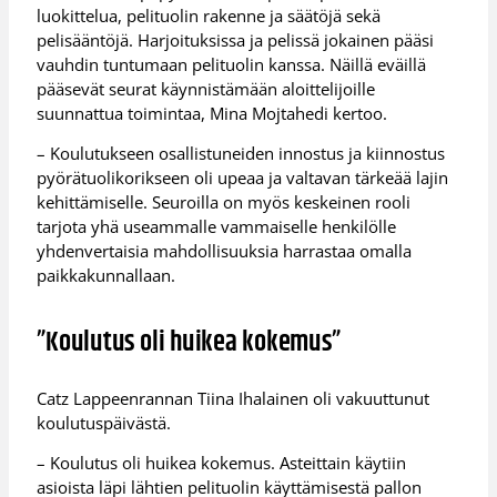
luokittelua, pelituolin rakenne ja säätöjä sekä
pelisääntöjä. Harjoituksissa ja pelissä jokainen pääsi
vauhdin tuntumaan pelituolin kanssa. Näillä eväillä
pääsevät seurat käynnistämään aloittelijoille
suunnattua toimintaa, Mina Mojtahedi kertoo.
– Koulutukseen osallistuneiden innostus ja kiinnostus
pyörätuolikorikseen oli upeaa ja valtavan tärkeää lajin
kehittämiselle. Seuroilla on myös keskeinen rooli
tarjota yhä useammalle vammaiselle henkilölle
yhdenvertaisia mahdollisuuksia harrastaa omalla
paikkakunnallaan.
”Koulutus oli huikea kokemus”
Catz Lappeenrannan Tiina Ihalainen oli vakuuttunut
koulutuspäivästä.
– Koulutus oli huikea kokemus. Asteittain käytiin
asioista läpi lähtien pelituolin käyttämisestä pallon