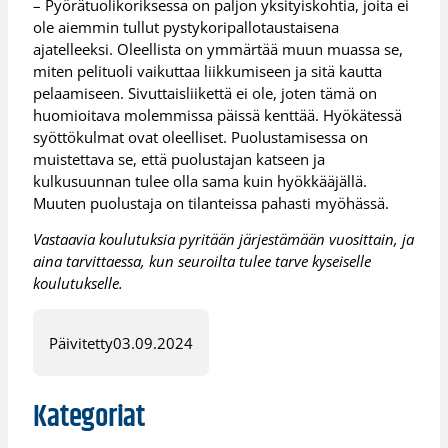
– Pyörätuolikoriksessa on paljon yksityiskohtia, joita ei
ole aiemmin tullut pystykoripallotaustaisena
ajatelleeksi. Oleellista on ymmärtää muun muassa se,
miten pelituoli vaikuttaa liikkumiseen ja sitä kautta
pelaamiseen. Sivuttaisliikettä ei ole, joten tämä on
huomioitava molemmissa päissä kenttää. Hyökätessä
syöttökulmat ovat oleelliset. Puolustamisessa on
muistettava se, että puolustajan katseen ja
kulkusuunnan tulee olla sama kuin hyökkääjällä.
Muuten puolustaja on tilanteissa pahasti myöhässä.
Vastaavia koulutuksia pyritään järjestämään vuosittain, ja
aina tarvittaessa, kun seuroilta tulee tarve kyseiselle
koulutukselle.
Päivitetty
03.09.2024
Kategoriat