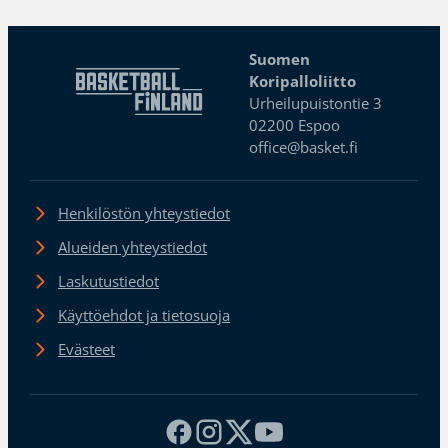
Suomen
Koripalloliitto
Urheilupuistontie 3
02200 Espoo
office@basket.fi
Henkilöstön yhteystiedot
Alueiden yhteystiedot
Laskutustiedot
Käyttöehdot ja tietosuoja
Evästeet