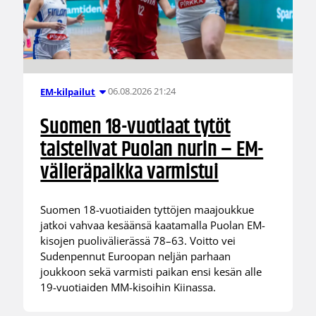
06.08.2026 21:24
EM-kilpailut
Suomen 18-vuotiaat tytöt
taistelivat Puolan nurin – EM-
välieräpaikka varmistui
Suomen 18-vuotiaiden tyttöjen maajoukkue
jatkoi vahvaa kesäänsä kaatamalla Puolan EM-
kisojen puolivälierässä 78–63. Voitto vei
Sudenpennut Euroopan neljän parhaan
joukkoon sekä varmisti paikan ensi kesän alle
19-vuotiaiden MM-kisoihin Kiinassa.