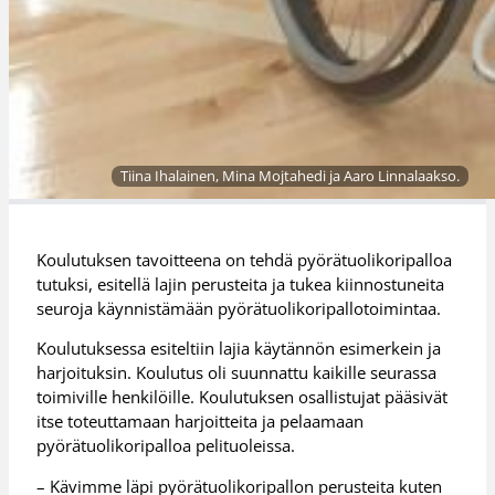
Tiina Ihalainen, Mina Mojtahedi ja Aaro Linnalaakso.
Koulutuksen tavoitteena on tehdä pyörätuolikoripalloa
tutuksi, esitellä lajin perusteita ja tukea kiinnostuneita
seuroja käynnistämään pyörätuolikoripallotoimintaa.
Koulutuksessa esiteltiin lajia käytännön esimerkein ja
harjoituksin. Koulutus oli suunnattu kaikille seurassa
toimiville henkilöille. Koulutuksen osallistujat pääsivät
itse toteuttamaan harjoitteita ja pelaamaan
pyörätuolikoripalloa pelituoleissa.
– Kävimme läpi pyörätuolikoripallon perusteita kuten