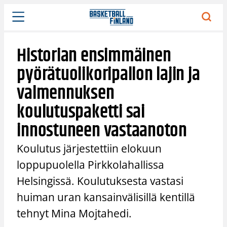
Siirry
sisältöön
Historian ensimmäinen
pyörätuolikoripallon lajin ja
valmennuksen
koulutuspaketti sai
innostuneen vastaanoton
Koulutus järjestettiin elokuun
loppupuolella Pirkkolahallissa
Helsingissä. Koulutuksesta vastasi
huiman uran kansainvälisillä kentillä
tehnyt Mina Mojtahedi.