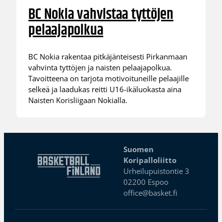
BC Nokia vahvistaa tyttöjen
pelaajapolkua
BC Nokia rakentaa pitkäjänteisesti Pirkanmaan
vahvinta tyttöjen ja naisten pelaajapolkua.
Tavoitteena on tarjota motivoituneille pelaajille
selkeä ja laadukas reitti U16-ikäluokasta aina
Naisten Korisliigaan Nokialla.
Suomen
Koripalloliitto
Urheilupuistontie 3
02200 Espoo
office@basket.fi