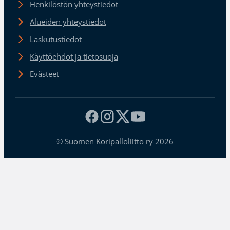
Henkilöstön yhteystiedot
Alueiden yhteystiedot
Laskutustiedot
Käyttöehdot ja tietosuoja
Evästeet
© Suomen Koripalloliitto ry 2026