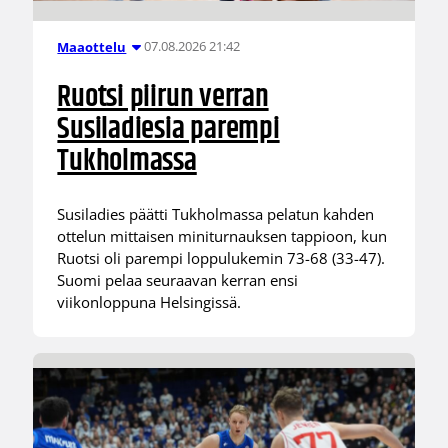
07.08.2026 21:42
Maaottelu
Ruotsi piirun verran
Susiladiesia parempi
Tukholmassa
Susiladies päätti Tukholmassa pelatun kahden
ottelun mittaisen miniturnauksen tappioon, kun
Ruotsi oli parempi loppulukemin 73-68 (33-47).
Suomi pelaa seuraavan kerran ensi
viikonloppuna Helsingissä.