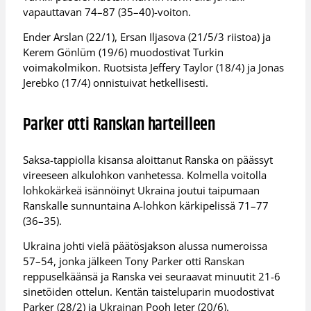
vapauttavan 74–87 (35–40)-voiton.
Ender Arslan (22/1), Ersan Iljasova (21/5/3 riistoa) ja
Kerem Gönlüm (19/6) muodostivat Turkin
voimakolmikon. Ruotsista Jeffery Taylor (18/4) ja Jonas
Jerebko (17/4) onnistuivat hetkellisesti.
Parker otti Ranskan harteilleen
Saksa-tappiolla kisansa aloittanut Ranska on päässyt
vireeseen alkulohkon vanhetessa. Kolmella voitolla
lohkokärkeä isännöinyt Ukraina joutui taipumaan
Ranskalle sunnuntaina A-lohkon kärkipelissä 71–77
(36–35).
Ukraina johti vielä päätösjakson alussa numeroissa
57–54, jonka jälkeen Tony Parker otti Ranskan
reppuselkäänsä ja Ranska vei seuraavat minuutit 21-6
sinetöiden ottelun. Kentän taisteluparin muodostivat
Parker (28/2) ja Ukrainan Pooh Jeter (20/6).