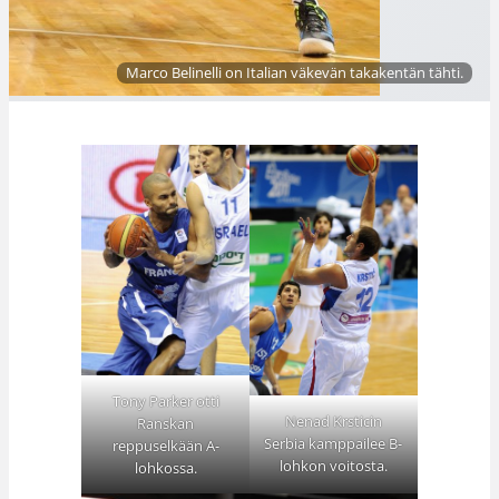
Marco Belinelli on Italian väkevän takakentän tähti.
Tony Parker otti
Nenad Krsticin
Ranskan
Serbia kamppailee B-
reppuselkään A-
lohkon voitosta.
lohkossa.