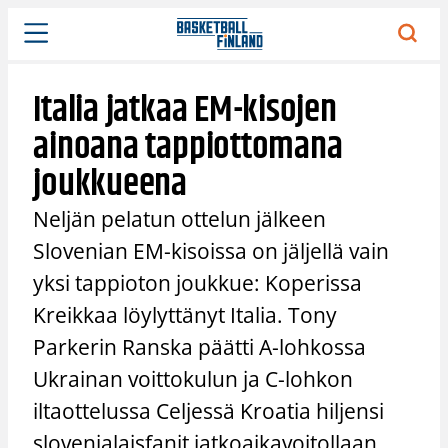
Siirry
sisältöön
Italia jatkaa EM-kisojen
ainoana tappiottomana
joukkueena
Neljän pelatun ottelun jälkeen
Slovenian EM-kisoissa on jäljellä vain
yksi tappioton joukkue: Koperissa
Kreikkaa löylyttänyt Italia. Tony
Parkerin Ranska päätti A-lohkossa
Ukrainan voittokulun ja C-lohkon
iltaottelussa Celjessä Kroatia hiljensi
slovenialaisfanit jatkoaikavoitollaan.