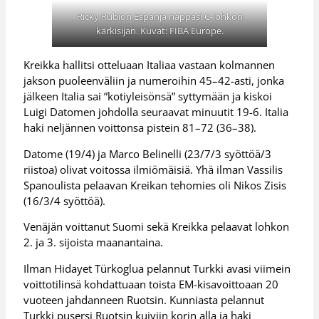
Ricky Rubion Espanja nappasi C-lohkon
kärkisijan. Kuvat: FIBA Europe.
Kreikka hallitsi otteluaan Italiaa vastaan kolmannen
jakson puoleenväliin ja numeroihin 45–42-asti, jonka
jälkeen Italia sai ”kotiyleisönsä” syttymään ja kiskoi
Luigi Datomen johdolla seuraavat minuutit 19-6. Italia
haki neljännen voittonsa pistein 81–72 (36–38).
Datome (19/4) ja Marco Belinelli (23/7/3 syöttöä/3
riistoa) olivat voitossa ilmiömäisiä. Yhä ilman Vassilis
Spanoulista pelaavan Kreikan tehomies oli Nikos Zisis
(16/3/4 syöttöä).
Venäjän voittanut Suomi sekä Kreikka pelaavat lohkon
2. ja 3. sijoista maanantaina.
Ilman Hidayet Türkoglua pelannut Turkki avasi viimein
voittotilinsä kohdattuaan toista EM-kisavoittoaan 20
vuoteen jahdanneen Ruotsin. Kunniasta pelannut
Turkki pusersi Ruotsin kuiviin korin alla ja haki