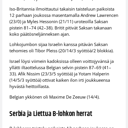
Iso-Britannia ilmoittautui takaisin taisteluun paikoista
12 parhaan joukossa masentamalla Andrew Lawrencen
(23/0) ja Myles Hessonin (21/11) uroteoilla Saksan
pistein 81–74 (42–38). Britit pitivät Saksan takanaan
koko päätösneljänneksen ajan.
Lohkojumbon sijaa Israelin kanssa pitävän Saksan
tehomies oli Tibor Pleiss (20/14/3 syöttöä/2 blokkia).
Israel löysi viimein kadoksissa olleen voittojyvänsä ja
yllätti iltaottelussa Belgian selvin pistein 87–69 (41–
33). Afik Nissim (23/3/5 syöttöä) ja Yotam Halperin
(14/5/3 syöttöä) ottivat kaiken ilon irti joukkueensa
hyvästä heittoillasta.
Belgian ykkönen oli Maxime De Zeeuw (14/4).
Serbia ja Liettua B-lohkon herrat