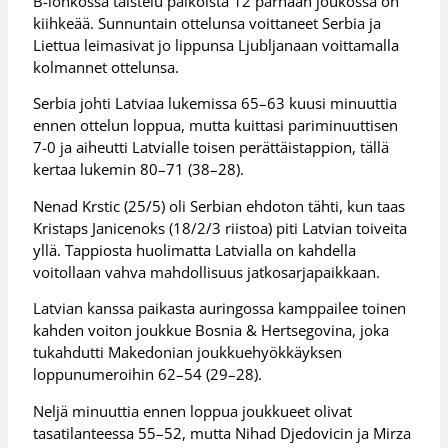
B-lohkossa taistelu paikoista 12 parhaan joukossa on
kiihkeää. Sunnuntain ottelunsa voittaneet Serbia ja
Liettua leimasivat jo lippunsa Ljubljanaan voittamalla
kolmannet ottelunsa.
Serbia johti Latviaa lukemissa 65–63 kuusi minuuttia
ennen ottelun loppua, mutta kuittasi pariminuuttisen
7-0 ja aiheutti Latvialle toisen perättäistappion, tällä
kertaa lukemin 80–71 (38–28).
Nenad Krstic (25/5) oli Serbian ehdoton tähti, kun taas
Kristaps Janicenoks (18/2/3 riistoa) piti Latvian toiveita
yllä. Tappiosta huolimatta Latvialla on kahdella
voitollaan vahva mahdollisuus jatkosarjapaikkaan.
Latvian kanssa paikasta auringossa kamppailee toinen
kahden voiton joukkue Bosnia & Hertsegovina, joka
tukahdutti Makedonian joukkuehyökkäyksen
loppunumeroihin 62–54 (29–28).
Neljä minuuttia ennen loppua joukkueet olivat
tasatilanteessa 55–52, mutta Nihad Djedovicin ja Mirza