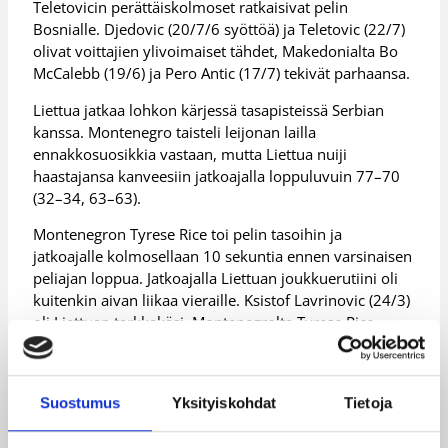
Teletovicin perättäiskolmoset ratkaisivat pelin
Bosnialle. Djedovic (20/7/6 syöttöä) ja Teletovic (22/7)
olivat voittajien ylivoimaiset tähdet, Makedonialta Bo
McCalebb (19/6) ja Pero Antic (17/7) tekivät parhaansa.
Liettua jatkaa lohkon kärjessä tasapisteissä Serbian
kanssa. Montenegro taisteli leijonan lailla
ennakkosuosikkia vastaan, mutta Liettua nuiji
haastajansa kanveesiin jatkoajalla loppuluvuin 77–70
(32–34, 63–63).
Montenegron Tyrese Rice toi pelin tasoihin ja
jatkoajalle kolmosellaan 10 sekuntia ennen varsinaisen
peliajan loppua. Jatkoajalla Liettuan joukkuerutiini oli
kuitenkin aivan liikaa vieraille. Ksistof Lavrinovic (24/3)
oli Liettuan tarkkakäsi, Montenegrolta Tyrese Rice
(19/2) oli terävimmällä pelipäällä.
Kroatia hiljensi Celjen hallin, Espanja
Suostumus
Yksityiskohdat
Tietoja
lohkojohtoon