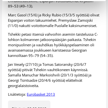
ennakkosuosikille. Espanjan voittolukemat kirjattiin
89–53 (49–13).
Marc Gasol (15/6) ja Ricky Rubio (15/3/5 syöttöä) olivat
Espanjan voiton takuumiehet. Premyslaw Zamojski
(11/0) nakutti voitottomalle Puolalle kaksinumeroiset.
Tshekki petasi itsensä vahvoihin asemiin taistelussa C-
lohkon kolmannen jatkoonpääsijän paikasta. Tshekin
monipuolinen ja vauhdikas hyökkäyspelaaminen oli
avainasemassa joukkueen karistaessa Georgian
kannoiltaan 95–79 (54–35).
Jan Vesely (27/10) ja Tomas Satoransky (20/6/7
syöttöä) pitivät Tshekin vauhtikoneen käynnissä.
Samalla Manuchar Markoishvili (20/1/3 syöttöä) ja
Georgi Tsintsadze (20/4/6 syöttöä) elättelivät
georgialaistoiveita.
Lisätietoja:
Eurobasket 2013