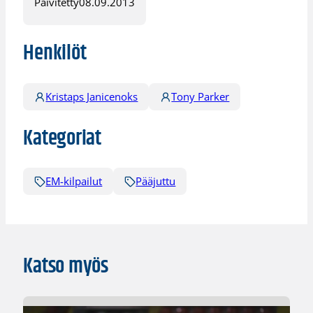
Päivitetty
08.09.2013
Henkilöt
Kristaps Janicenoks
Tony Parker
Kategoriat
EM-kilpailut
Pääjuttu
Katso myös