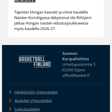
Tapiolan Hongan kasvatti ja viime kaudella
Naisten Korisliigassa debytoinut Ida Riihijärvi
jatkaa Hongan naisten edustusjoukkueessa
myös kaudella 2026-27.
Suomen
Koripalloliitto
Urheilupuistontie 3
02200 Espoo
office@basket.fi
Henkilöstön yhteystiedot
Alueiden yhteystiedot
Laskutustiedot