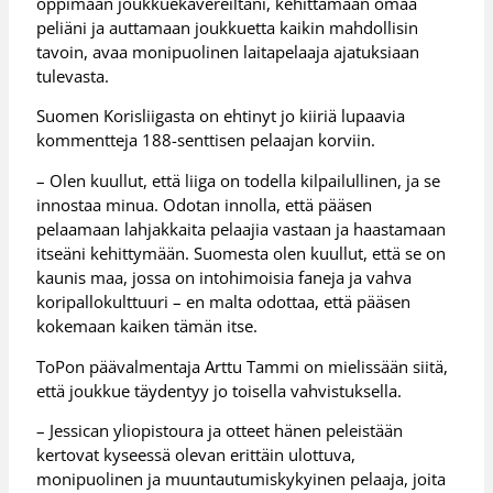
oppimaan joukkuekavereiltani, kehittämään omaa
peliäni ja auttamaan joukkuetta kaikin mahdollisin
tavoin, avaa monipuolinen laitapelaaja ajatuksiaan
tulevasta.
Suomen Korisliigasta on ehtinyt jo kiiriä lupaavia
kommentteja 188-senttisen pelaajan korviin.
– Olen kuullut, että liiga on todella kilpailullinen, ja se
innostaa minua. Odotan innolla, että pääsen
pelaamaan lahjakkaita pelaajia vastaan ja haastamaan
itseäni kehittymään. Suomesta olen kuullut, että se on
kaunis maa, jossa on intohimoisia faneja ja vahva
koripallokulttuuri – en malta odottaa, että pääsen
kokemaan kaiken tämän itse.
ToPon päävalmentaja Arttu Tammi on mielissään siitä,
että joukkue täydentyy jo toisella vahvistuksella.
– Jessican yliopistoura ja otteet hänen peleistään
kertovat kyseessä olevan erittäin ulottuva,
monipuolinen ja muuntautumiskykyinen pelaaja, joita