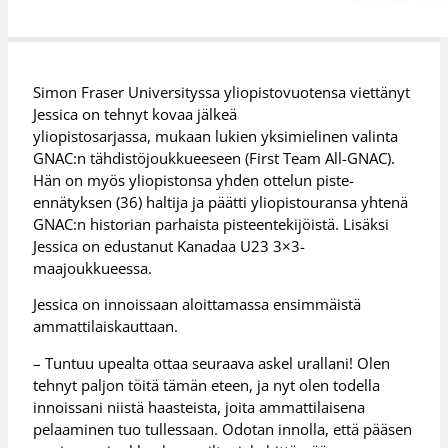
Simon Fraser Universityssa yliopistovuotensa viettänyt
Jessica on tehnyt kovaa jälkeä
yliopistosarjassa, mukaan lukien yksimielinen valinta
GNAC:n tähdistöjoukkueeseen (First Team All-GNAC).
Hän on myös yliopistonsa yhden ottelun piste-
ennätyksen (36) haltija ja päätti yliopistouransa yhtenä
GNAC:n historian parhaista pisteentekijöistä. Lisäksi
Jessica on edustanut Kanadaa U23 3×3-
maajoukkueessa.
Jessica on innoissaan aloittamassa ensimmäistä
ammattilaiskauttaan.
– Tuntuu upealta ottaa seuraava askel urallani! Olen
tehnyt paljon töitä tämän eteen, ja nyt olen todella
innoissani niistä haasteista, joita ammattilaisena
pelaaminen tuo tullessaan. Odotan innolla, että pääsen