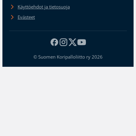
Käyttöehdot ja tietosuoja
Evästeet
© Suomen Koripalloliitto ry 2026