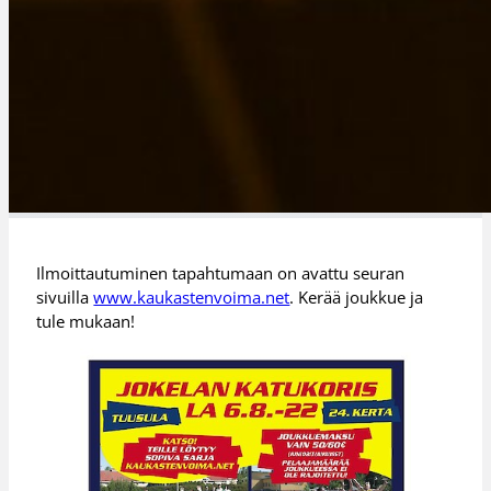
Ilmoittautuminen tapahtumaan on avattu seuran
sivuilla
www.kaukastenvoima.net
. Kerää joukkue ja
tule mukaan!