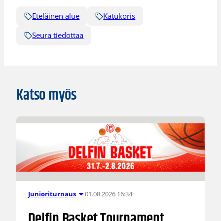
Eteläinen alue
Katukoris
Seura tiedottaa
Katso myös
01.08.2026 16:34
Junioriturnaus
Delfin Basket Tournament