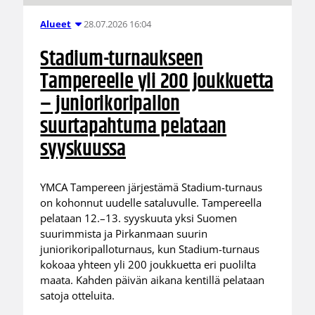
28.07.2026 16:04
Alueet
Stadium-turnaukseen
Tampereelle yli 200 joukkuetta
– juniorikoripallon
suurtapahtuma pelataan
syyskuussa
YMCA Tampereen järjestämä Stadium-turnaus
on kohonnut uudelle sataluvulle. Tampereella
pelataan 12.–13. syyskuuta yksi Suomen
suurimmista ja Pirkanmaan suurin
juniorikoripalloturnaus, kun Stadium-turnaus
kokoaa yhteen yli 200 joukkuetta eri puolilta
maata. Kahden päivän aikana kentillä pelataan
satoja otteluita.