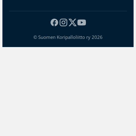
© Suomen Koripalloliitto ry 2026