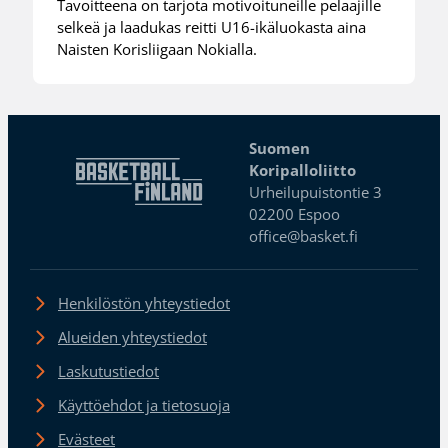
Tavoitteena on tarjota motivoituneille pelaajille
selkeä ja laadukas reitti U16-ikäluokasta aina
Naisten Korisliigaan Nokialla.
Suomen
Koripalloliitto
Urheilupuistontie 3
02200 Espoo
office@basket.fi
Henkilöstön yhteystiedot
Alueiden yhteystiedot
Laskutustiedot
Käyttöehdot ja tietosuoja
Evästeet