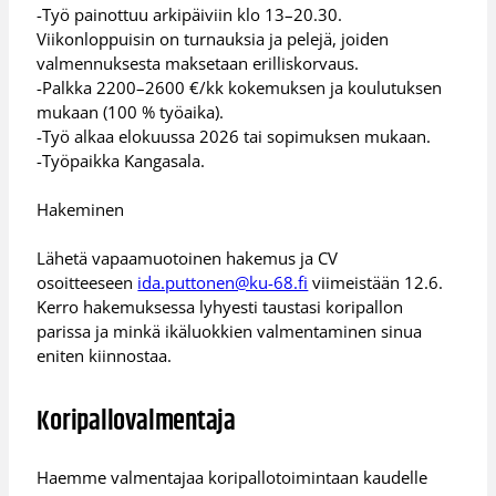
-Työ painottuu arkipäiviin klo 13–20.30.
Viikonloppuisin on turnauksia ja pelejä, joiden
valmennuksesta maksetaan erilliskorvaus.
-Palkka 2200–2600 €/kk kokemuksen ja koulutuksen
mukaan (100 % työaika).
-Työ alkaa elokuussa 2026 tai sopimuksen mukaan.
-Työpaikka Kangasala.
Hakeminen
Lähetä vapaamuotoinen hakemus ja CV
osoitteeseen
ida.puttonen@ku-68.fi
viimeistään 12.6.
Kerro hakemuksessa lyhyesti taustasi koripallon
parissa ja minkä ikäluokkien valmentaminen sinua
eniten kiinnostaa.
Koripallovalmentaja
Haemme valmentajaa koripallotoimintaan kaudelle