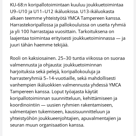
KU-68:n koripallotoimintaan kuuluu joukkuetoimintaa
U9–U10 ja U11–U12 ikäluokissa. U13-ikäluokasta
alkaen teemme yhteistyötä YMCA Tampereen kanssa.
Harrastekoripallossa ja pallokouluissa on useita ryhmiä
ja yli 100 harrastajaa vuosittain. Tarkoituksena on
laajentaa toimintaa erityisesti joukkuetoiminnassa — ja
juuri tähän haemme tekijää.
Rooli on kaksiosainen. 25–30 tuntia viikossa on suoraa
valmennusta ja ohjausta: joukkuetoiminnan
harjoituksia sekä pelejä, koripallokouluja ja
harrasteryhmiä 5–14-vuotiaille, sekä mahdollisesti
vanhempien ikäluokkien valmennusta yhdessä YMCA
Tampereen kanssa. Loput työajasta käytät
koripallotoiminnan suunnitteluun, kehittämiseen ja
koordinointiin — uusien ryhmien rakentamiseen,
valmentajien tukemiseen, kausisuunnitteluun ja
yhteistyöhön joukkueenjohtajien, apuvalmentajien ja
seuran muun organisaation kanssa.