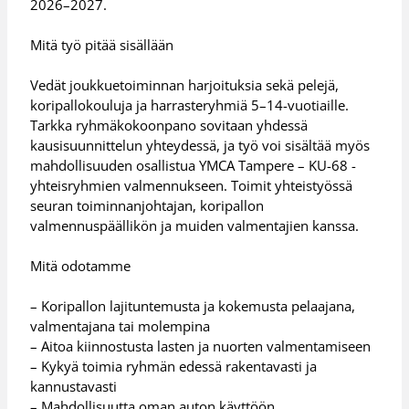
2026–2027.
Mitä työ pitää sisällään
Vedät joukkuetoiminnan harjoituksia sekä pelejä,
koripallokouluja ja harrasteryhmiä 5–14-vuotiaille.
Tarkka ryhmäkokoonpano sovitaan yhdessä
kausisuunnittelun yhteydessä, ja työ voi sisältää myös
mahdollisuuden osallistua YMCA Tampere – KU-68 -
yhteisryhmien valmennukseen. Toimit yhteistyössä
seuran toiminnanjohtajan, koripallon
valmennuspäällikön ja muiden valmentajien kanssa.
Mitä odotamme
– Koripallon lajituntemusta ja kokemusta pelaajana,
valmentajana tai molempina
– Aitoa kiinnostusta lasten ja nuorten valmentamiseen
– Kykyä toimia ryhmän edessä rakentavasti ja
kannustavasti
– Mahdollisuutta oman auton käyttöön