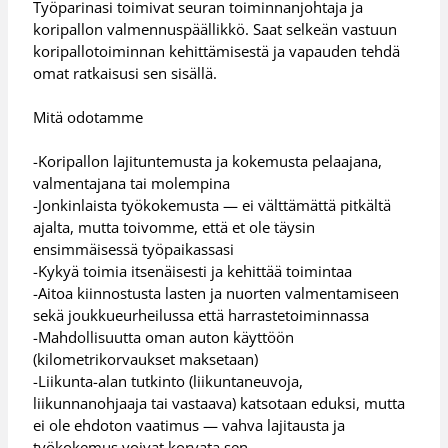
Työparinasi toimivat seuran toiminnanjohtaja ja
koripallon valmennuspäällikkö. Saat selkeän vastuun
koripallotoiminnan kehittämisestä ja vapauden tehdä
omat ratkaisusi sen sisällä.
Mitä odotamme
-Koripallon lajituntemusta ja kokemusta pelaajana,
valmentajana tai molempina
-Jonkinlaista työkokemusta — ei välttämättä pitkältä
ajalta, mutta toivomme, että et ole täysin
ensimmäisessä työpaikassasi
-Kykyä toimia itsenäisesti ja kehittää toimintaa
-Aitoa kiinnostusta lasten ja nuorten valmentamiseen
sekä joukkueurheilussa että harrastetoiminnassa
-Mahdollisuutta oman auton käyttöön
(kilometrikorvaukset maksetaan)
-Liikunta-alan tutkinto (liikuntaneuvoja,
liikunnanohjaaja tai vastaava) katsotaan eduksi, mutta
ei ole ehdoton vaatimus — vahva lajitausta ja
työkokemus voivat korvata sen.