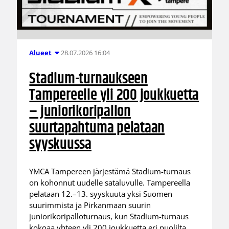
28.07.2026 16:04
Alueet
Stadium-turnaukseen
Tampereelle yli 200 joukkuetta
– juniorikoripallon
suurtapahtuma pelataan
syyskuussa
YMCA Tampereen järjestämä Stadium-turnaus
on kohonnut uudelle sataluvulle. Tampereella
pelataan 12.–13. syyskuuta yksi Suomen
suurimmista ja Pirkanmaan suurin
juniorikoripalloturnaus, kun Stadium-turnaus
kokoaa yhteen yli 200 joukkuetta eri puolilta