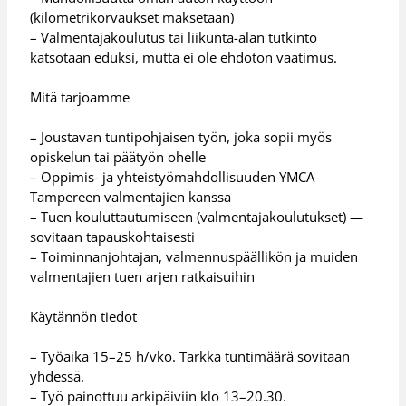
(kilometrikorvaukset maksetaan)
– Valmentajakoulutus tai liikunta-alan tutkinto
katsotaan eduksi, mutta ei ole ehdoton vaatimus.
Mitä tarjoamme
– Joustavan tuntipohjaisen työn, joka sopii myös
opiskelun tai päätyön ohelle
– Oppimis- ja yhteistyömahdollisuuden YMCA
Tampereen valmentajien kanssa
– Tuen kouluttautumiseen (valmentajakoulutukset) —
sovitaan tapauskohtaisesti
– Toiminnanjohtajan, valmennuspäällikön ja muiden
valmentajien tuen arjen ratkaisuihin
Käytännön tiedot
– Työaika 15–25 h/vko. Tarkka tuntimäärä sovitaan
yhdessä.
– Työ painottuu arkipäiviin klo 13–20.30.