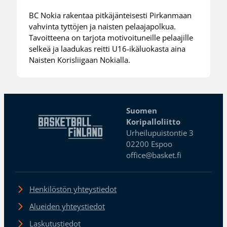
BC Nokia rakentaa pitkäjänteisesti Pirkanmaan
vahvinta tyttöjen ja naisten pelaajapolkua.
Tavoitteena on tarjota motivoituneille pelaajille
selkeä ja laadukas reitti U16-ikäluokasta aina
Naisten Korisliigaan Nokialla.
Suomen
Koripalloliitto
Urheilupuistontie 3
02200 Espoo
office@basket.fi
Henkilöstön yhteystiedot
Alueiden yhteystiedot
Laskutustiedot