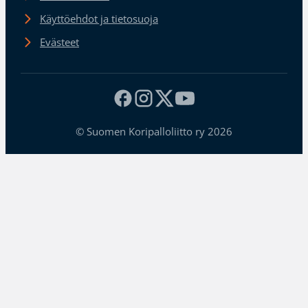
Käyttöehdot ja tietosuoja
Evästeet
© Suomen Koripalloliitto ry 2026