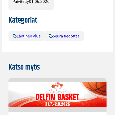
Päivitetty
01.06.2026
Kategoriat
Läntinen alue
Seura tiedottaa
Katso myös