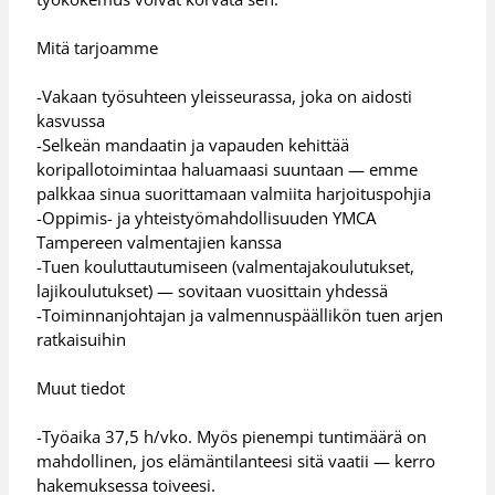
Mitä tarjoamme
-Vakaan työsuhteen yleisseurassa, joka on aidosti
kasvussa
-Selkeän mandaatin ja vapauden kehittää
koripallotoimintaa haluamaasi suuntaan — emme
palkkaa sinua suorittamaan valmiita harjoituspohjia
-Oppimis- ja yhteistyömahdollisuuden YMCA
Tampereen valmentajien kanssa
-⁠Tuen kouluttautumiseen (valmentajakoulutukset,
lajikoulutukset) — sovitaan vuosittain yhdessä
-Toiminnanjohtajan ja valmennuspäällikön tuen arjen
ratkaisuihin
Muut tiedot
-Työaika 37,5 h/vko. Myös pienempi tuntimäärä on
mahdollinen, jos elämäntilanteesi sitä vaatii — kerro
hakemuksessa toiveesi.