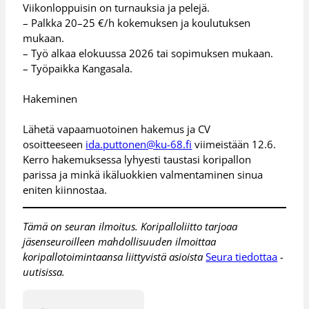
Viikonloppuisin on turnauksia ja pelejä.
– Palkka 20–25 €/h kokemuksen ja koulutuksen
mukaan.
– Työ alkaa elokuussa 2026 tai sopimuksen mukaan.
– Työpaikka Kangasala.
Hakeminen
Lähetä vapaamuotoinen hakemus ja CV
osoitteeseen
ida.puttonen@ku-68.fi
viimeistään 12.6.
Kerro hakemuksessa lyhyesti taustasi koripallon
parissa ja minkä ikäluokkien valmentaminen sinua
eniten kiinnostaa.
Tämä on seuran ilmoitus. Koripalloliitto tarjoaa
jäsenseuroilleen mahdollisuuden ilmoittaa
koripallotoimintaansa liittyvistä asioista
Seura tiedottaa
-
uutisissa.