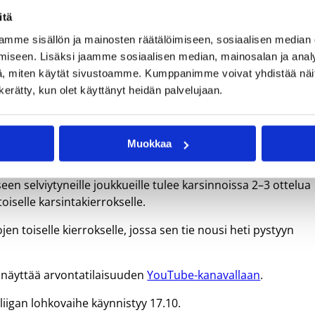
itä
mme sisällön ja mainosten räätälöimiseen, sosiaalisen median
an lohkovaiheeseen syyskuun lopulla pelattavien karsintojen kautta. Kuva: 
iseen. Lisäksi jaamme sosiaalisen median, mainosalan ja analy
, miten käytät sivustoamme. Kumppanimme voivat yhdistää näitä t
n kerätty, kun olet käyttänyt heidän palvelujaan.
an viime kauden tapaan. Mukana karsinnoissa on 24 joukkuett
den Mestarien liigan lohkovaiheeseen.
Muokkaa
ueen kaavioon, joiden parhaat pääsevät kaudeksi 2023–24
en selviytyneille joukkueille tulee karsinnoissa 2–3 ottelua
oiselle karsintakierrokselle.
n toiselle kierrokselle, jossa sen tie nousi heti pystyyn
A näyttää arvontatilaisuuden
YouTube-kanavallaan
.
liigan lohkovaihe käynnistyy 17.10.