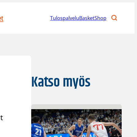
et
Tulospalvelu
BasketShop
Katso myös
t