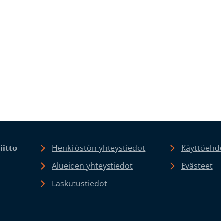
iitto
Henkilöstön yhteystiedot
Käyttöehdo
Alueiden yhteystiedot
Evästeet
Laskutustiedot