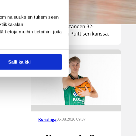
Lionsia edustaneen 26-vuotiaan
yhdysvaltalaislaituri Tyrese
 ominaisuuksien tukemiseen
Ville Vuorinen
Williamsin sekä viime kaudella
tiikka-alan
Kouvoja edustaneen 32-
ietoja muihin tietoihin, joita
vuotiaan Timi Puittisen kanssa.
a,
Salli kaikki
05.08.2026 09:37
Korisliiga