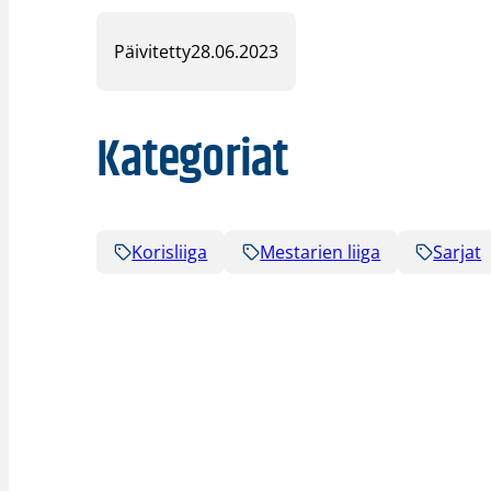
Päivitetty
28.06.2023
Kategoriat
Korisliiga
Mestarien liiga
Sarjat