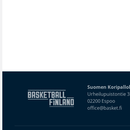
Suomen Koripallol
Urheilupuistontie 3
02200 Espoo
office@basket.fi