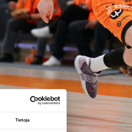
ja kokemusta
kokoonpanoo
nsa kahden
pelaajan
edestä
Helsinki Seagullsin kokoonpano
vahvistuu kahdella tuoreella
kasvolla. Joukkue on tehnyt
tulevan kauden mittaiset
Tietoja
sopimukset viime kaudella
Saksan ProA-sarjan Karlsruhe