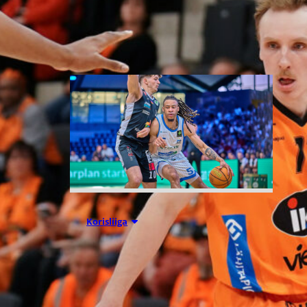
Liettuassa, Romaniassa,
Bosniassa ja viimeksi Islannissa.
05.08.2026 11:34
Korisliiga
Seagulls
hankki taitoa