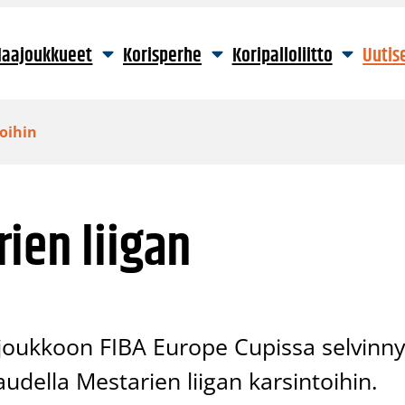
aajoukkueet
Korisperhe
Koripalloliitto
Uutis
toihin
ien liigan
 joukkoon FIBA Europe Cupissa selvinny
audella Mestarien liigan karsintoihin.