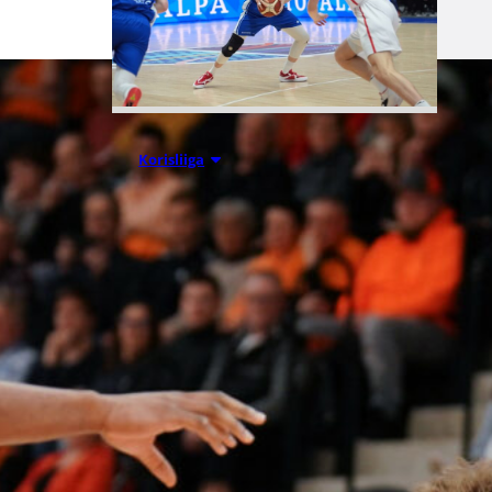
07.08.2026 09:23
Korisliiga
Daniel Dolenc
KTP-Basketin
haaviin
Dolenc on rakentanut pitkän
ammattilaisuran Suomen lisäksi
Ranskassa, Itävallassa,