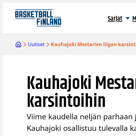
Siirry
sisältöön
Sarjat
M
Uutiset
Kauhajoki Mestarien liigan karsin
Kauhajoki Mestar
karsintoihin
Viime kaudella neljän parhaan
Kauhajoki osallistuu tulevalla k