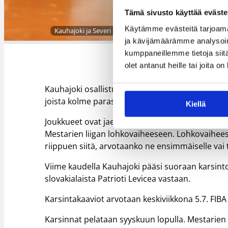
Tämä sivusto käyttää eväste
Käytämme evästeitä tarjoama
Kauhajoki ja Severi Kaukiainen metsästävät Mestarien liig
ja kävijämäärämme analysoim
kumppaneillemme tietoja siitä
olet antanut heille tai joita o
Kauhajoki osallistuu Mestarien liigan karsinta
joista kolme parasta saavat paikan tulevan kau
Kiellä
Joukkueet ovat jaettu kolmeen kahdeksan joukk
Mestarien liigan lohkovaiheeseen. Lohkovaiheese
riippuen siitä, arvotaanko ne ensimmäiselle vai t
Viime kaudella Kauhajoki pääsi suoraan karsintoje
slovakialaista Patrioti Levicea vastaan.
Karsintakaaviot arvotaan keskiviikkona 5.7. FIB
Karsinnat pelataan syyskuun lopulla. Mestarien 