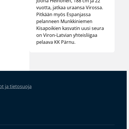
Joona Heinonen, 188 cm ja 22
vuotta, jatkaa uraansa Virossa.
Pitkään myös Espanjassa
pelanneen Munkkiniemen
Kisapoikien kasvatin uusi seura
on Viron-Latvian yhteisliigaa
pelaava KK Pärnu.
t ja tietosuoja