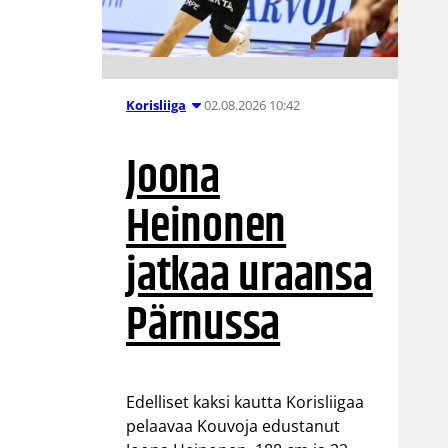
02.08.2026 10:42
Korisliiga
Joona
Heinonen
jatkaa uraansa
Pärnussa
Edelliset kaksi kautta Korisliigaa
pelaavaa Kouvoja edustanut