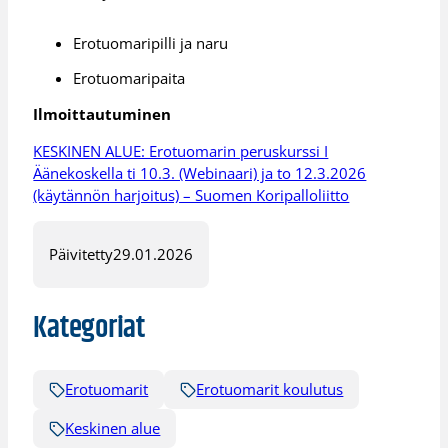
Erotuomaripilli ja naru
Erotuomaripaita
Ilmoittautuminen
KESKINEN ALUE: Erotuomarin peruskurssi I
Äänekoskella ti 10.3. (Webinaari) ja to 12.3.2026
(käytännön harjoitus) – Suomen Koripalloliitto
Päivitetty
29.01.2026
Kategoriat
Erotuomarit
Erotuomarit koulutus
Keskinen alue