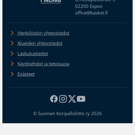
02200 Espoo
office@basket.fi
Henkilöstön yhteystiedot
Alueiden yhteystiedot
Laskutustiedot
Käyttöehdot ja tietosuoja
Evästeet
© Suomen Koripalloliitto ry 2026