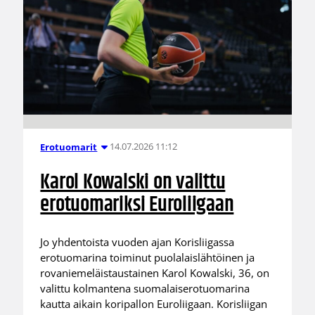
14.07.2026 11:12
Erotuomarit
Karol Kowalski on valittu
erotuomariksi Euroliigaan
Jo yhdentoista vuoden ajan Korisliigassa
erotuomarina toiminut puolalaislähtöinen ja
rovaniemeläistaustainen Karol Kowalski, 36, on
valittu kolmantena suomalaiserotuomarina
kautta aikain koripallon Euroliigaan. Korisliigan