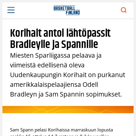
Siirry
sisältöön
Korihait antoi lähtöpassit
Bradleylle ja Spannille
Miesten Sparliigassa pelaava ja
viimeistä edellisenä oleva
Uudenkaupungin Korihait on purkanut
amerikkalaispelaajiensa Odell
Bradleyn ja Sam Spannin sopimukset.
Sam Spann pelasi Korihaissa marraskuun lopusta