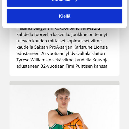
kokemusta kokoonpanoonsa
kahden pelaajan edestä
Kiellä
Helsinki Seagullsin kokoonpano vahvistuu
kahdella tuoreella kasvolla. Joukkue on tehnyt
tulevan kauden mittaiset sopimukset viime
kaudella Saksan ProA-sarjan Karlsruhe Lionsia
edustaneen 26-vuotiaan yhdysvaltalaislaituri
Tyrese Williamsin sekä viime kaudella Kouvoja
edustaneen 32-vuotiaan Timi Puittisen kanssa.