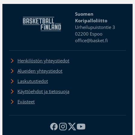
Suomen
Koripalloliitto
Urheilupuistontie 3
02200 Espoo
office@basket.fi
Henkilöstön yhteystiedot
Alueiden yhteystiedot
Laskutustiedot
Käyttöehdot ja tietosuoja
Evästeet