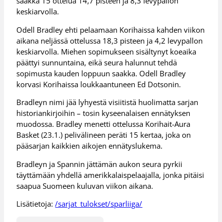
saakka 15 ottelua 14,7 pisteen ja 8,3 levypallon
keskiarvolla.
Odell Bradley ehti pelaamaan Korihaissa kahden viikon
aikana neljässä ottelussa 18,3 pisteen ja 4,2 levypallon
keskiarvolla. Miehen sopimukseen sisältynyt koeaika
päättyi sunnuntaina, eikä seura halunnut tehdä
sopimusta kauden loppuun saakka. Odell Bradley
korvasi Korihaissa loukkaantuneen Ed Dotsonin.
Bradleyn nimi jää lyhyestä visiitistä huolimatta sarjan
historiankirjoihin – tosin kyseenalaisen ennätyksen
muodossa. Bradley menetti ottelussa Korihait-Aura
Basket (23.1.) pelivälineen peräti 15 kertaa, joka on
pääsarjan kaikkien aikojen ennätyslukema.
Bradleyn ja Spannin jättämän aukon seura pyrkii
täyttämään yhdellä amerikkalaispelaajalla, jonka pitäisi
saapua Suomeen kuluvan viikon aikana.
Lisätietoja:
/sarjat_tulokset/sparliiga/