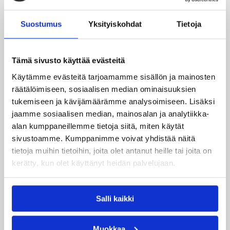
Suomen lisäksi Ranskassa, Itävallassa,
Liettuassa, Romaniassa, Bosniassa ja viimeksi
Suostumus
Yksityiskohdat
Tietoja
Islannissa.
Tämä sivusto käyttää evästeitä
Käytämme evästeitä tarjoamamme sisällön ja mainosten
räätälöimiseen, sosiaalisen median ominaisuuksien
tukemiseen ja kävijämäärämme analysoimiseen. Lisäksi
jaamme sosiaalisen median, mainosalan ja analytiikka-
alan kumppaneillemme tietoja siitä, miten käytät
sivustoamme. Kumppanimme voivat yhdistää näitä
tietoja muihin tietoihin, joita olet antanut heille tai joita on
kerätty, kun olet käyttänyt heidän palvelujaan.
05.08.2026 11:34
Korisliiga
Salli kaikki
Seagulls hankki taitoa ja
Muokkaa