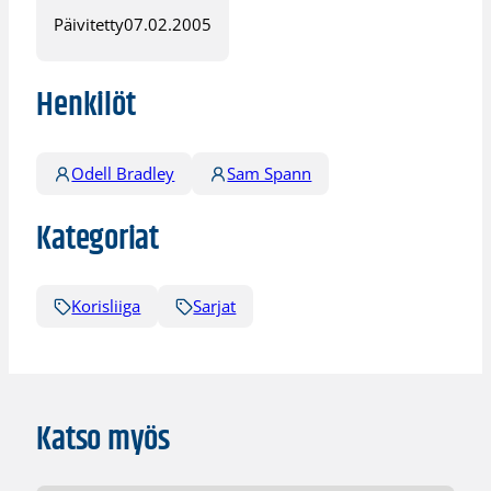
Päivitetty
07.02.2005
Henkilöt
Odell Bradley
Sam Spann
Kategoriat
Korisliiga
Sarjat
Katso myös