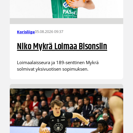
05.08.2026 09:37
Korisliiga
Niko Mykrä Loimaa Bisonsiin
Loimaalaisseura ja 189-senttinen Mykrä
solmivat yksivuotisen sopimuksen.