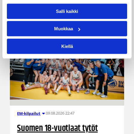
Katso myös
Salli kaikki
Muokkaa
Kiellä
09.08.2026 22:47
EM-kilpailut
Suomen 18-vuotiaat tytöt