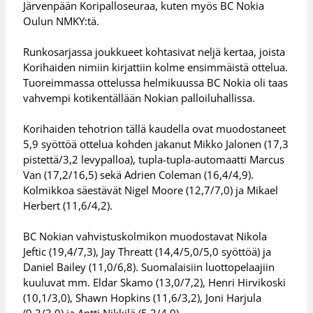
Järvenpään Koripalloseuraa, kuten myös BC Nokia
Oulun NMKY:tä.
Runkosarjassa joukkueet kohtasivat neljä kertaa, joista
Korihaiden nimiin kirjattiin kolme ensimmäistä ottelua.
Tuoreimmassa ottelussa helmikuussa BC Nokia oli taas
vahvempi kotikentällään Nokian palloiluhallissa.
Korihaiden tehotrion tällä kaudella ovat muodostaneet
5,9 syöttöä ottelua kohden jakanut Mikko Jalonen (17,3
pistettä/3,2 levypalloa), tupla-tupla-automaatti Marcus
Van (17,2/16,5) sekä Adrien Coleman (16,4/4,9).
Kolmikkoa säestävät Nigel Moore (12,7/7,0) ja Mikael
Herbert (11,6/4,2).
BC Nokian vahvistuskolmikon muodostavat Nikola
Jeftic (19,4/7,3), Jay Threatt (14,4/5,0/5,0 syöttöä) ja
Daniel Bailey (11,0/6,8). Suomalaisiin luottopelaajiin
kuuluvat mm. Eldar Skamo (13,0/7,2), Henri Hirvikoski
(10,1/3,0), Shawn Hopkins (11,6/3,2), Joni Harjula
(9,3/3,0) ja Antti Nikkilä (5,3/4,9).