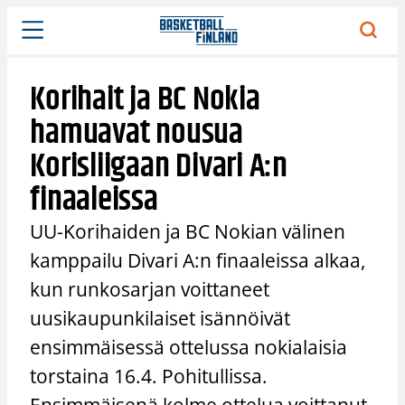
Siirry
sisältöön
Korihait ja BC Nokia
hamuavat nousua
Korisliigaan Divari A:n
finaaleissa
UU-Korihaiden ja BC Nokian välinen
kamppailu Divari A:n finaaleissa alkaa,
kun runkosarjan voittaneet
uusikaupunkilaiset isännöivät
ensimmäisessä ottelussa nokialaisia
torstaina 16.4. Pohitullissa.
Ensimmäisenä kolme ottelua voittanut