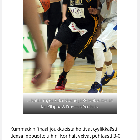
… kuten myös Eldar Skamo ja BC Nokia. Kuvat:
Kai Kilappa & Francois Perthuis.
Kummatkin finaalijoukkueista hoitivat tyylikkäästi
tiensä loppuotteluihin: Korihait veivät puhtaasti 3-0