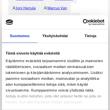
Joni Harjula
Marcus Van
Mikael Herbert
Mikko Jalonen
Nigel Moore
Nikola Jeftic
Suostumus
Yksityiskohdat
Tietoja
Shawn Hopkins
Kategoriat
Tämä sivusto käyttää evästeitä
Käytämme evästeitä tarjoamamme sisällön ja mainosten
Miesten I divisioona A
räätälöimiseen, sosiaalisen median ominaisuuksien
tukemiseen ja kävijämäärämme analysoimiseen. Lisäksi
Miesten I divisioona B
Pääjuttu
jaamme sosiaalisen median, mainosalan ja analytiikka-
alan kumppaneillemme tietoja siitä, miten käytät
Sarjat
sivustoamme. Kumppanimme voivat yhdistää näitä
tietoja muihin tietoihin, joita olet antanut heille tai joita on
kerätty, kun olet käyttänyt heidän palvelujaan.