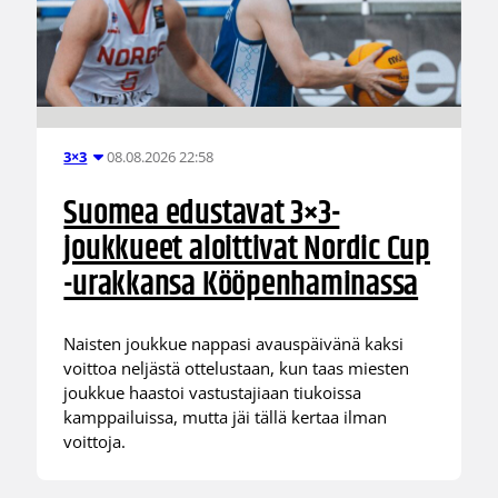
08.08.2026 22:58
3×3
Suomea edustavat 3×3-
joukkueet aloittivat Nordic Cup
-urakkansa Kööpenhaminassa
Naisten joukkue nappasi avauspäivänä kaksi
voittoa neljästä ottelustaan, kun taas miesten
joukkue haastoi vastustajiaan tiukoissa
kamppailuissa, mutta jäi tällä kertaa ilman
voittoja.