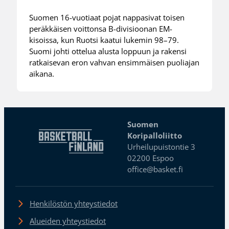
Suomen 16-vuotiaat pojat nappasivat toisen
peräkkäisen voittonsa B-divisioonan EM-
kisoissa, kun Ruotsi kaatui lukemin 98–79.
Suomi johti ottelua alusta loppuun ja rakensi
ratkaisevan eron vahvan ensimmäisen puoliajan
aikana.
Suomen
Koripalloliitto
Urheilupuistontie 3
02200 Espoo
office@basket.fi
Henkilöstön yhteystiedot
Alueiden yhteystiedot