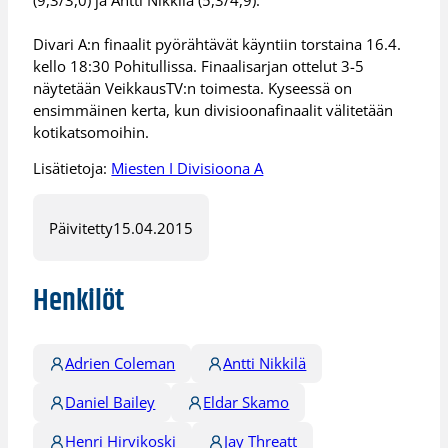
Divari A:n finaalit pyörähtävät käyntiin torstaina 16.4.
kello 18:30 Pohitullissa. Finaalisarjan ottelut 3-5
näytetään VeikkausTV:n toimesta. Kyseessä on
ensimmäinen kerta, kun divisioonafinaalit välitetään
kotikatsomoihin.
Lisätietoja:
Miesten I Divisioona A
Päivitetty
15.04.2015
Henkilöt
Adrien Coleman
Antti Nikkilä
Daniel Bailey
Eldar Skamo
Henri Hirvikoski
Jay Threatt