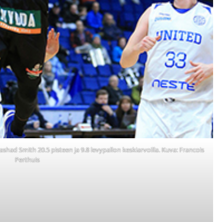
shad Smith 20.5 pisteen ja 9.8 levypallon keskiarvoilla. Kuva: Francois
Perthuis