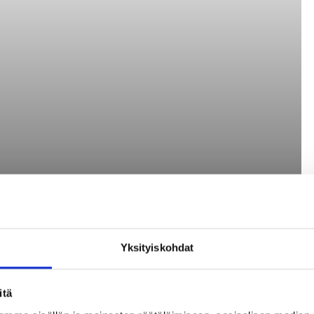
Yksityiskohdat
itä