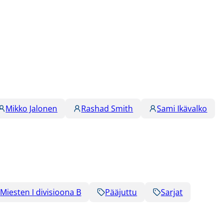
Mikko Jalonen
Rashad Smith
Sami Ikävalko
Miesten I divisioona B
Pääjuttu
Sarjat