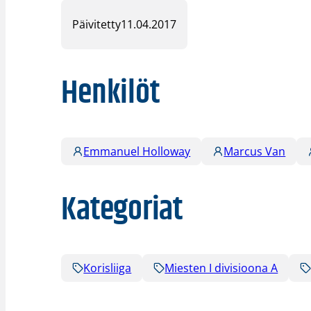
Päivitetty
11.04.2017
Henkilöt
Emmanuel Holloway
Marcus Van
Kategoriat
Korisliiga
Miesten I divisioona A