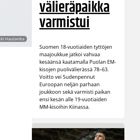
välieräpaikka
varmistui
ki Hautaviita
Suomen 18-vuotiaiden tyttöjen
maajoukkue jatkoi vahvaa
kesäänsä kaatamalla Puolan EM-
kisojen puolivälierässä 78–63.
Voitto vei Sudenpennut
Euroopan neljän parhaan
joukkoon sekä varmisti paikan
ensi kesän alle 19-vuotiaiden
MM-kisoihin Kiinassa.