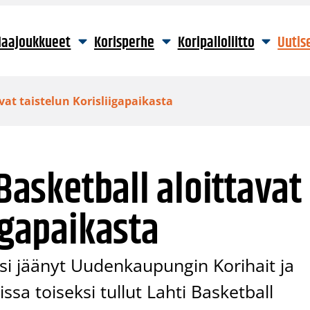
aajoukkueet
Korisperhe
Koripalloliitto
Uutis
avat taistelun Korisliigapaikasta
 Basketball aloittavat
igapaikasta
si jäänyt Uudenkaupungin Korihait ja
issa toiseksi tullut Lahti Basketball