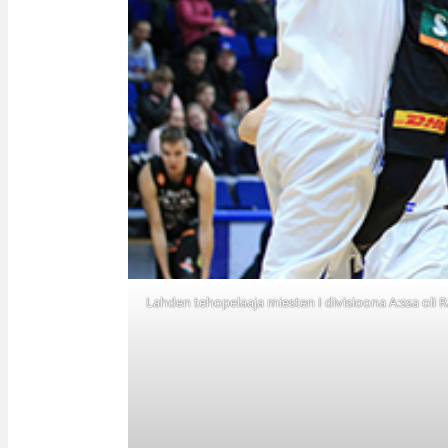
Lahden tehopelaaja miesten I divisioona A:ssa oli Ra