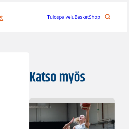
et
Tulospalvelu
BasketShop
Katso myös