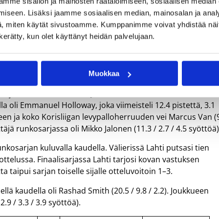
mme sisällön ja mainosten räätälöimiseen, sosiaalisen median
iseen. Lisäksi jaamme sosiaalisen median, mainosalan ja analy
, miten käytät sivustoamme. Kumppanimme voivat yhdistää näitä t
n kerätty, kun olet käyttänyt heidän palvelujaan.
nut Uudenkaupungin Korihait ja Divari-A:n toiseksi sijoittun
paikasta torstaina 13.4. Karsinta pelataan paras kolmesta -
vaaditaan kaksi voittoa.
Muokkaa
jui miinusmerkkisesti. Joukkue voitti kauden otteluista va
la oli Emmanuel Holloway, joka viimeisteli 12.4 pistettä, 3.1
ueen ja koko Korisliigan levypalloherruuden vei Marcus Van (
täjä runkosarjassa oli Mikko Jalonen (11.3 / 2.7 / 4.5 syöttöä)
unkosarjan kuluvalla kaudella. Välierissä Lahti putsasi tien
ttelussa. Finaalisarjassa Lahti tarjosi kovan vastuksen
taipui sarjan toiselle sijalle otteluvoitoin 1–3.
llä kaudella oli Rashad Smith (20.5 / 9.8 / 2.2). Joukkueen
.9 / 3.3 / 3.9 syöttöä).