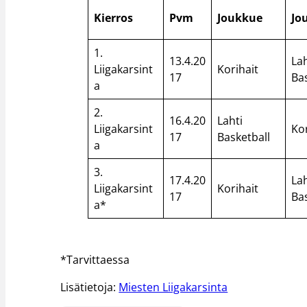
Kierros
Pvm
Joukkue
Jo
1.
13.4.20
Lah
Liigakarsint
Korihait
17
Ba
a
2.
16.4.20
Lahti
Liigakarsint
Kor
17
Basketball
a
3.
17.4.20
Lah
Liigakarsint
Korihait
17
Ba
a*
*Tarvittaessa
Lisätietoja:
Miesten Liigakarsinta