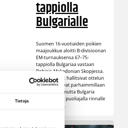
tappiolla
Bulgarialle
Suomen 16-vuotiaiden poikien
maajoukkue aloitti B-divisioonan
EM-turnauksensa 67–75-
tappiolla Bulgariaa vastaan
Pohjois-Makedonian Skopjessa.
Sudenpennut hallitsivat ottelun
alkua ja johtivat parhaimmillaan
13 pisteellä, mutta Bulgaria
nousi toisella puoliajalla rinnalle
Tietoja
ja lopulta ohi.