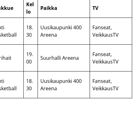
Kel
ukkue
Paikka
TV
lo
ti
18.
Uusikaupunki 400
Fanseat,
sketball
30
Areena
VeikkausTV
19.
Fanseat,
ihait
Suurhalli Areena
00
VeikkausTV
ti
18.
Uusikaupunki 400
Fanseat,
sketball
30
Areena
VeikkausTV