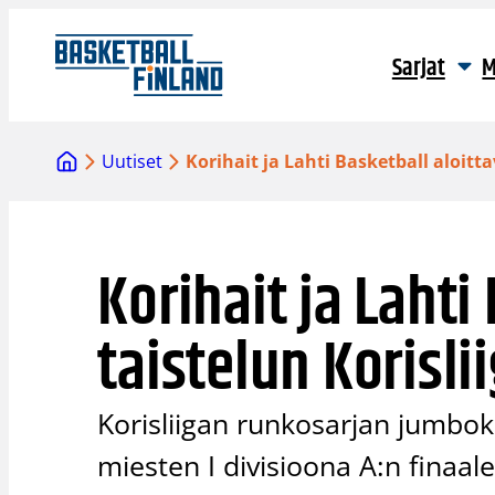
Siirry
sisältöön
Sarjat
M
Uutiset
Korihait ja Lahti Basketball aloitt
Korihait ja Lahti
taistelun Korisli
Korisliigan runkosarjan jumbok
miesten I divisioona A:n finaale