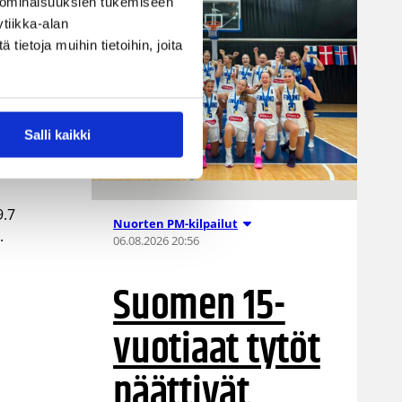
 ominaisuuksien tukemiseen
tiikka-alan
ietoja muihin tietoihin, joita
ut
Salli kaikki
in
9.7
Nuorten PM-kilpailut
.
06.08.2026 20:56
Suomen 15-
vuotiaat tytöt
päättivät