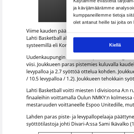
Käytämme evästeitä tarjoama
ja kävijämäärämme analysoim
kumppaneillemme tietoja siitä
olet antanut heille tai joita o
Viime kauden päätteeksi Korisliigakartalle palan
Lahti Basketball aloittavat karsinnan Korisliiga
systeemillä eli Korisliigapaikan varmistamiseen 
Kiellä
Uudenkaupungin Korihaiden paluu Korisliigaan su
viisi. Joukkueen paras pistemies kuluvalla kaudel
levypalloa ja 2.7 syöttöä ottelua kohden. Joukk
/ 10.5 levypalloa / 1.2). Joukkueen tehokkain syöt
Lahti Basketball voitti miesten I divisioona A:n r
finaaleihin voittamalla Oulun NMKY:n kolmessa o
mestaruuden voittaneelle Espoo Unitedille, mutta 
Lahden paras piste- ja levypallopelaaja päättynee
syöttötilastoja johti Divari-A:ssa Sami Ikävalko (12