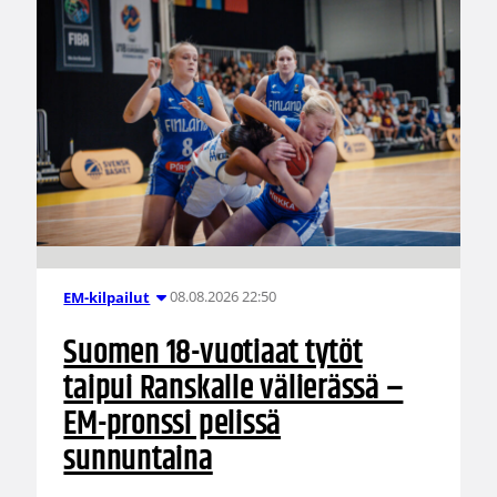
08.08.2026 22:50
EM-kilpailut
Suomen 18-vuotiaat tytöt
taipui Ranskalle välierässä –
EM-pronssi pelissä
sunnuntaina