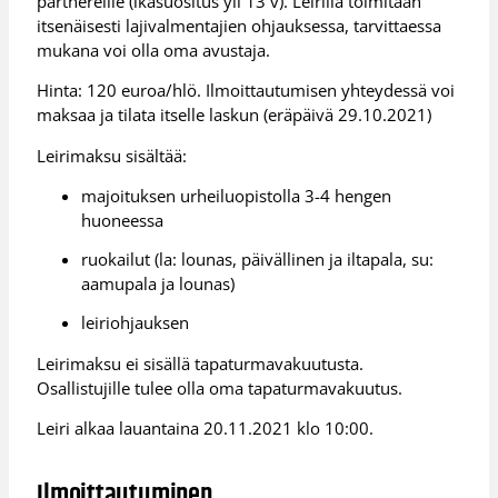
partnereille (ikäsuositus yli 13 v). Leirillä toimitaan
itsenäisesti lajivalmentajien ohjauksessa, tarvittaessa
mukana voi olla oma avustaja.
Hinta: 120 euroa/hlö. Ilmoittautumisen yhteydessä voi
maksaa ja tilata itselle laskun (eräpäivä 29.10.2021)
Leirimaksu sisältää:
majoituksen urheiluopistolla 3-4 hengen
huoneessa
ruokailut (la: lounas, päivällinen ja iltapala, su:
aamupala ja lounas)
leiriohjauksen
Leirimaksu ei sisällä tapaturmavakuutusta.
Osallistujille tulee olla oma tapaturmavakuutus.
Leiri alkaa lauantaina 20.11.2021 klo 10:00.
Ilmoittautuminen