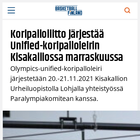
Siirry
sisältöön
Koripalloliitto järjestää
Unified-koripalloleirin
Kisakalliossa marraskuussa
Olympics-unified-koripalloleiri
järjestetään 20.-21.11.2021 Kisakallion
Urheiluopistolla Lohjalla yhteistyössä
Paralympiakomitean kanssa.