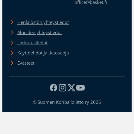
office@basket.fi
Henkilöstön yhteystiedot
Alueiden yhteystiedot
Laskutustiedot
Käyttöehdot ja tietosuoja
Evästeet
© Suomen Koripalloliitto ry 2026