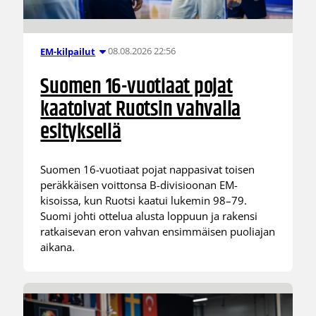
08.08.2026 22:56
EM-kilpailut
Suomen 16-vuotiaat pojat
kaatoivat Ruotsin vahvalla
esityksellä
Suomen 16-vuotiaat pojat nappasivat toisen
peräkkäisen voittonsa B-divisioonan EM-
kisoissa, kun Ruotsi kaatui lukemin 98–79.
Suomi johti ottelua alusta loppuun ja rakensi
ratkaisevan eron vahvan ensimmäisen puoliajan
aikana.