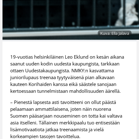
Kuva: Ella Jalava
19-vuotias helsinkiläinen Leo Eklund on kesän aikana
saanut uuden kodin uudesta kaupungista, tarkkaan
ottaen Uudestakaupungista. NMKY:n kasvattama
juniorilupaus treenaa tyytyväisenä pian alkavaan
kauteen Korihaiden kanssa eikä säästele sanojaan
kertoessaan tunnelmistaan mahdollisuuden äärellä.
– Pienestä lapsesta asti tavoitteeni on ollut päästä
pelaamaan ammattilaisena, joten näin nuorena
Suomen pääsarjaan nouseminen on totta kai valtava
asia itselleni. Tällainen merkkipaalu tuo entisestään
lisämotivaatiota jatkaa treenaamista ja vielä
korkeampien tasojen tavoittelua.