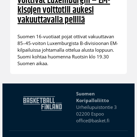
voittivat Luxemburgin – EM-
kisojen voittotili aukesi
vakuuttavalla pelillä
Suomen 16-vuotiaat pojat ottivat vakuuttavan
85–45-voiton Luxemburgista B-divisioonan EM-
kilpailuissa johtamalla ottelua alusta loppuun.
Suomi kohtaa huomenna Ruotsin klo 19.30
Suomen aikaa.
Suomen
Koripalloliitto
Urheilupuistontie 3
02200 Espoo
office@basket.fi