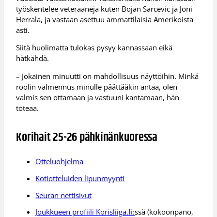
työskentelee veteraaneja kuten Bojan Sarcevic ja Joni
Herrala, ja vastaan asettuu ammattilaisia Amerikoista
asti.
Siitä huolimatta tulokas pysyy kannassaan eikä
hätkähdä.
– Jokainen minuutti on mahdollisuus näyttöihin. Minkä
roolin valmennus minulle päättääkin antaa, olen
valmis sen ottamaan ja vastuuni kantamaan, hän
toteaa.
Korihait 25-26 pähkinänkuoressa
Otteluohjelma
Kotiotteluiden lipunmyynti
Seuran nettisivut
Joukkueen profiili Korisliiga.fi:
ssä (kokoonpano,