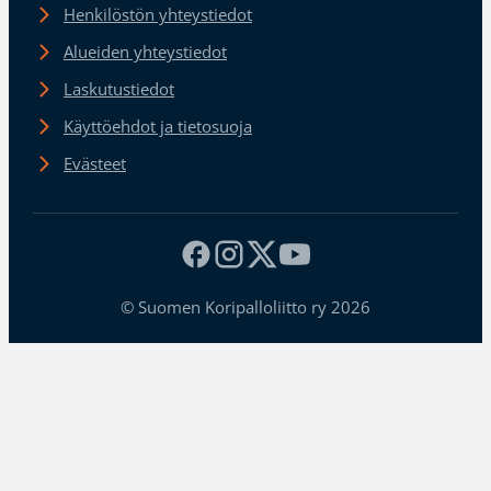
Henkilöstön yhteystiedot
Alueiden yhteystiedot
Laskutustiedot
Käyttöehdot ja tietosuoja
Evästeet
© Suomen Koripalloliitto ry 2026