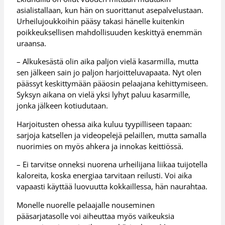
asialistallaan, kun hän on suorittanut asepalvelustaan.
Urheilujoukkoihin pääsy takasi hänelle kuitenkin
poikkeuksellisen mahdollisuuden keskittyä enemmän
uraansa.
– Alkukesästä olin aika paljon vielä kasarmilla, mutta
sen jälkeen sain jo paljon harjoitteluvapaata. Nyt olen
päässyt keskittymään pääosin pelaajana kehittymiseen.
Syksyn aikana on vielä yksi lyhyt paluu kasarmille,
jonka jälkeen kotiudutaan.
Harjoitusten ohessa aika kuluu tyypilliseen tapaan:
sarjoja katsellen ja videopelejä pelaillen, mutta samalla
nuorimies on myös ahkera ja innokas keittiössä.
– Ei tarvitse onneksi nuorena urheilijana liikaa tuijotella
kaloreita, koska energiaa tarvitaan reilusti. Voi aika
vapaasti käyttää luovuutta kokkaillessa, hän naurahtaa.
Monelle nuorelle pelaajalle nouseminen
pääsarjatasolle voi aiheuttaa myös vaikeuksia