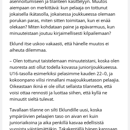
asennoitumiseen ja tilanteen käsittelyyn. Muutos
aiempaan on merkittävä: kun pelaaja on tottunut
jokaisella ikätasolla, jokaisessa joukkueessa olemaan
porukan paras, miten sitten toimitaan, kun ei enää
olekaan? Miten kohdataan paine ja epävarmuus, kun
minuuteistaan joutuu kirjaimellisesti kilpailemaan?
Eklund itse uskoo vakaasti, että hänelle muutos ei
aiheuta dilemmaa.
– Olen tottunut taistelemaan minuuteistani, koska olen
nuoresta asti ollut todella kovassa juniorijoukkueessa.
U16-tasolla esimerkiksi pelasimme kauden 22–0, ja
kokoonpano vilisi rinnallani maajoukkuetason pelaajia.
Oikeastaan ikinä ei ole ollut sellaista tilannetta, että
voisi ottaa rennosti ja luottaa siihen, että kyllä ne
minuutit sieltä tulevat.
Tavallaan tilanne on silti Eklundille uusi, koska
ympäröivien pelaajien taso on aivan eri kuin
junioriaikoina ja aika penkillä kasvaa edellisistä
vuosista väistämättäkin. Takakentällä hänen kanssaan