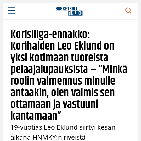
Siirry
sisältöön
Korisliiga-ennakko:
Korihaiden Leo Eklund on
yksi kotimaan tuoreista
pelaajalupauksista – ”Minkä
roolin valmennus minulle
antaakin, olen valmis sen
ottamaan ja vastuuni
kantamaan”
19-vuotias Leo Eklund siirtyi kesän
aikana HNMKY:n riveistä