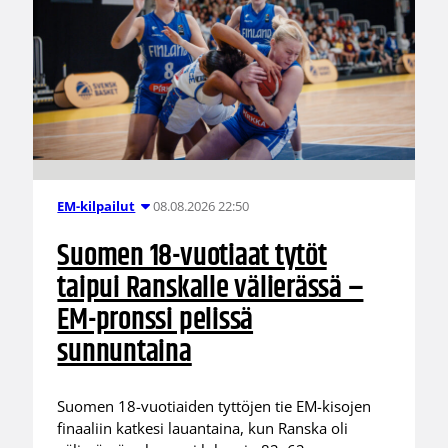
08.08.2026 22:50
EM-kilpailut
Suomen 18-vuotiaat tytöt
taipui Ranskalle välierässä –
EM-pronssi pelissä
sunnuntaina
Suomen 18-vuotiaiden tyttöjen tie EM-kisojen
finaaliin katkesi lauantaina, kun Ranska oli