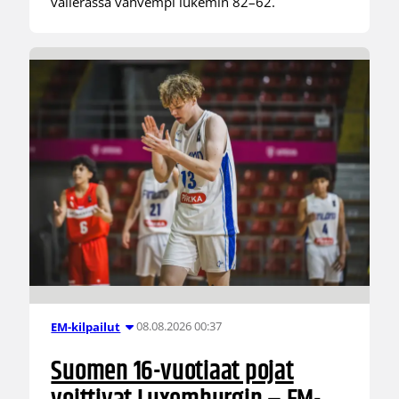
välierässä vahvempi lukemin 82–62.
08.08.2026 00:37
EM-kilpailut
Suomen 16-vuotiaat pojat