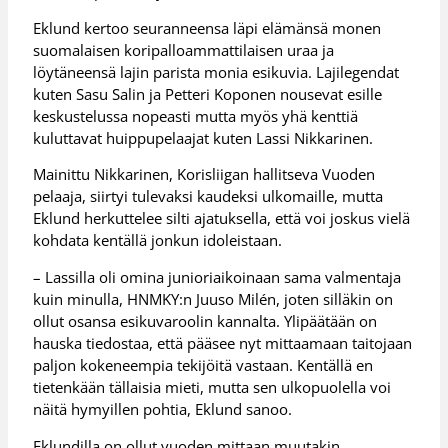
Eklund kertoo seuranneensa läpi elämänsä monen
suomalaisen koripalloammattilaisen uraa ja
löytäneensä lajin parista monia esikuvia. Lajilegendat
kuten Sasu Salin ja Petteri Koponen nousevat esille
keskustelussa nopeasti mutta myös yhä kenttiä
kuluttavat huippupelaajat kuten Lassi Nikkarinen.
Mainittu Nikkarinen, Korisliigan hallitseva Vuoden
pelaaja, siirtyi tulevaksi kaudeksi ulkomaille, mutta
Eklund herkuttelee silti ajatuksella, että voi joskus vielä
kohdata kentällä jonkun idoleistaan.
– Lassilla oli omina junioriaikoinaan sama valmentaja
kuin minulla, HNMKY:n Juuso Milén, joten silläkin on
ollut osansa esikuvaroolin kannalta. Ylipäätään on
hauska tiedostaa, että pääsee nyt mittaamaan taitojaan
paljon kokeneempia tekijöitä vastaan. Kentällä en
tietenkään tällaisia mieti, mutta sen ulkopuolella voi
näitä hymyillen pohtia, Eklund sanoo.
Eklundilla on ollut vuoden mittaan muutakin