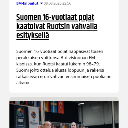
08.08.2026 22:56
EM-kilpailut
Suomen 16-vuotiaat pojat
kaatoivat Ruotsin vahvalla
esityksellä
Suomen 16-vuotiaat pojat nappasivat toisen
peräkkäisen voittonsa B-divisioonan EM-
kisoissa, kun Ruotsi kaatui lukemin 98–79.
Suomi johti ottelua alusta loppuun ja rakensi
ratkaisevan eron vahvan ensimmäisen puoliajan
aikana.