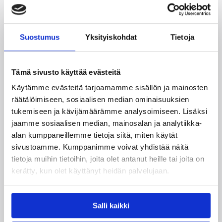
Kategoriat
Korisliiga
Pääjuttu
Sarjat
Suostumus
Yksityiskohdat
Tietoja
Tämä sivusto käyttää evästeitä
Käytämme evästeitä tarjoamamme sisällön ja mainosten
Katso myös
räätälöimiseen, sosiaalisen median ominaisuuksien
tukemiseen ja kävijämäärämme analysoimiseen. Lisäksi
jaamme sosiaalisen median, mainosalan ja analytiikka-
alan kumppaneillemme tietoja siitä, miten käytät
sivustoamme. Kumppanimme voivat yhdistää näitä
tietoja muihin tietoihin, joita olet antanut heille tai joita on
kerätty, kun olet käyttänyt heidän palvelujaan.
Salli kaikki