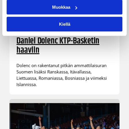
Muokkaa
Kiellä
07.08.2026 09:23
Korisliiga
Daniel Dolenc KTP-Basketin
haaviin
Dolenc on rakentanut pitkän ammattilaisuran
Suomen lisäksi Ranskassa, Itävallassa,
Liettuassa, Romaniassa, Bosniassa ja viimeksi
Islannissa.