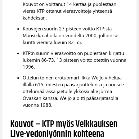
Kouvot on voittanut 14 kertaa ja puolestaan
vieras KTP ottanut vierasvoittoja yhteensä
kahdeksan.
Kouvojen suurin 27 pisteen voitto KTP:stä
Mansikka-aholla on vuodelta 2000, jolloin se
kuritti vieraita luvuin 82-55.
KTP:n suurin vierasvoitto on puolestaan kirjattu
lukemin 86-73. 13 pisteen voitto otettiin vuonna
1996.
Ottelun toinen erotuomari Ilkka Weijo viheltää
illalla 615. miesten pääsarjaottelunsa ja nousee
ottelumäärässä jaetulle ykkössijalle Jorma
Ovaskan kanssa. Weijo aloitti pääsarjatasolla
vuonna 1988.
Kouvot – KTP myös Veikkauksen
Live-vedonlyönnin kohteena