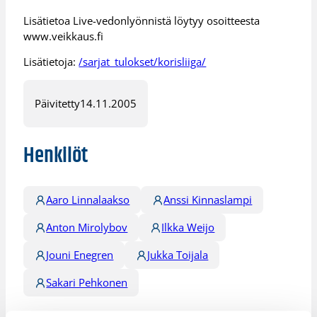
Lisätietoa Live-vedonlyönnistä löytyy osoitteesta
www.veikkaus.fi
Lisätietoja:
/sarjat_tulokset/korisliiga/
Päivitetty
14.11.2005
Henkilöt
Aaro Linnalaakso
Anssi Kinnaslampi
Anton Mirolybov
Ilkka Weijo
Jouni Enegren
Jukka Toijala
Sakari Pehkonen