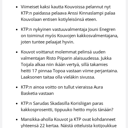
Viimeiset kaksi kautta Kouvoissa pelannut nyt
KTP:n paidassa pelaava Anssi Kinnaslampi palaa
Kouvolaan entisen kotiyleisönsä eteen.
KTP:n nykyinen vastuuvalmentaja Jouni Enegren
on toiminut myös Kouvojen kakkosvalmentajana,
joten tuntee pelaajat hyvin.
Kouvot voittanut molemmat pelinsä uuden
valmentajan Risto Piiparin alaisuudessa. Jukka
Toijala alkaa niin ikään vertyä, sillä takamies
heitti 17 pinnaa Topoa vastaan viime perjantaina.
Laaksonen taitaa olla vieläkin sivussa.
KTP:n ainoa voitto on tullut vieraissa Aura
Basketia vastaan
KTP:n Sarudas Skadasilla Korisliigan paras
kakkosprosentti, tippuuko heitto myös tänään?
Mansikka-aholla Kouvot ja KTP ovat kohdanneet
yhteensä 22 kertaa. Näistä otteluista kotijoukkue