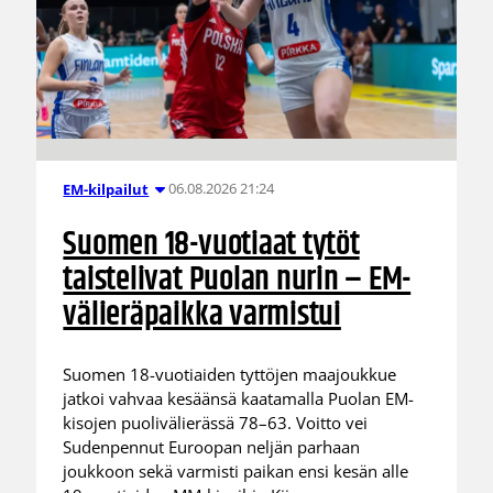
06.08.2026 21:24
EM-kilpailut
Suomen 18-vuotiaat tytöt
taistelivat Puolan nurin – EM-
välieräpaikka varmistui
Suomen 18-vuotiaiden tyttöjen maajoukkue
jatkoi vahvaa kesäänsä kaatamalla Puolan EM-
kisojen puolivälierässä 78–63. Voitto vei
Sudenpennut Euroopan neljän parhaan
joukkoon sekä varmisti paikan ensi kesän alle