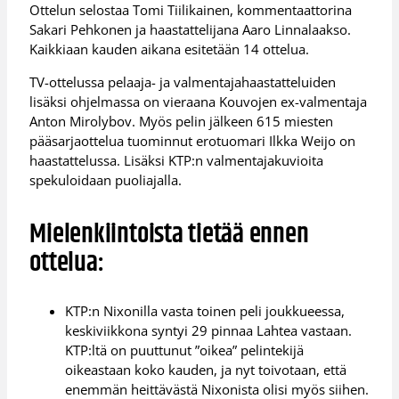
Ottelun selostaa Tomi Tiilikainen, kommentaattorina
Sakari Pehkonen ja haastattelijana Aaro Linnalaakso.
Kaikkiaan kauden aikana esitetään 14 ottelua.
TV-ottelussa pelaaja- ja valmentajahaastatteluiden
lisäksi ohjelmassa on vieraana Kouvojen ex-valmentaja
Anton Mirolybov. Myös pelin jälkeen 615 miesten
pääsarjaottelua tuominnut erotuomari Ilkka Weijo on
haastattelussa. Lisäksi KTP:n valmentajakuvioita
spekuloidaan puoliajalla.
Mielenkiintoista tietää ennen
ottelua:
KTP:n Nixonilla vasta toinen peli joukkueessa,
keskiviikkona syntyi 29 pinnaa Lahtea vastaan.
KTP:ltä on puuttunut ”oikea” pelintekijä
oikeastaan koko kauden, ja nyt toivotaan, että
enemmän heittävästä Nixonista olisi myös siihen.