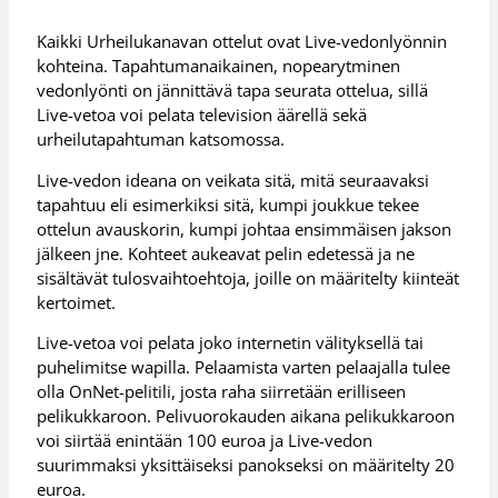
Kaikki Urheilukanavan ottelut ovat Live-vedonlyönnin
kohteina. Tapahtumanaikainen, nopearytminen
vedonlyönti on jännittävä tapa seurata ottelua, sillä
Live-vetoa voi pelata television äärellä sekä
urheilutapahtuman katsomossa.
Live-vedon ideana on veikata sitä, mitä seuraavaksi
tapahtuu eli esimerkiksi sitä, kumpi joukkue tekee
ottelun avauskorin, kumpi johtaa ensimmäisen jakson
jälkeen jne. Kohteet aukeavat pelin edetessä ja ne
sisältävät tulosvaihtoehtoja, joille on määritelty kiinteät
kertoimet.
Live-vetoa voi pelata joko internetin välityksellä tai
puhelimitse wapilla. Pelaamista varten pelaajalla tulee
olla OnNet-pelitili, josta raha siirretään erilliseen
pelikukkaroon. Pelivuorokauden aikana pelikukkaroon
voi siirtää enintään 100 euroa ja Live-vedon
suurimmaksi yksittäiseksi panokseksi on määritelty 20
euroa.