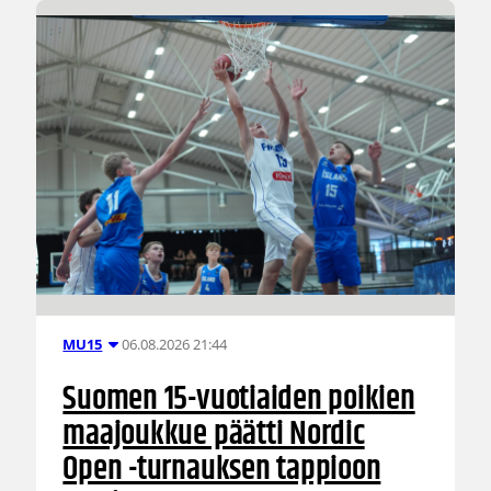
06.08.2026 21:44
MU15
Suomen 15-vuotiaiden poikien
maajoukkue päätti Nordic
Open -turnauksen tappioon