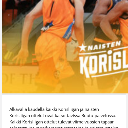
Alkavalla kaudella kaikki Korisliigan ja naisten
Korisliigan ottelut ovat katsottavissa Ruutu-palvelussa.
Kaikki Korisliigan ottelut tulevat viime vuosien tapaan
selostettuina monikameratuotantoina ja naisten ottelut