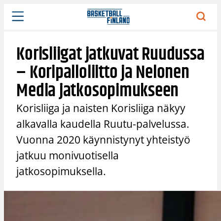
Siirry
sisältöön
Korisliigat jatkuvat Ruudussa
– Koripalloliitto ja Nelonen
Media jatkosopimukseen
Korisliiga ja naisten Korisliiga näkyy
alkavalla kaudella Ruutu-palvelussa.
Vuonna 2020 käynnistynyt yhteistyö
jatkuu monivuotisella
jatkosopimuksella.