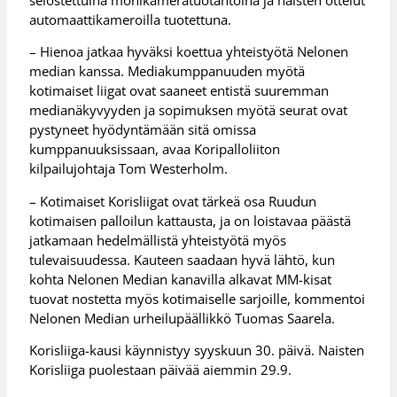
automaattikameroilla tuotettuna.
– Hienoa jatkaa hyväksi koettua yhteistyötä Nelonen
median kanssa. Mediakumppanuuden myötä
kotimaiset liigat ovat saaneet entistä suuremman
medianäkyvyyden ja sopimuksen myötä seurat ovat
pystyneet hyödyntämään sitä omissa
kumppanuuksissaan, avaa Koripalloliiton
kilpailujohtaja Tom Westerholm.
– Kotimaiset Korisliigat ovat tärkeä osa Ruudun
kotimaisen palloilun kattausta, ja on loistavaa päästä
jatkamaan hedelmällistä yhteistyötä myös
tulevaisuudessa. Kauteen saadaan hyvä lähtö, kun
kohta Nelonen Median kanavilla alkavat MM-kisat
tuovat nostetta myös kotimaiselle sarjoille, kommentoi
Nelonen Median urheilupäällikkö Tuomas Saarela.
Korisliiga-kausi käynnistyy syyskuun 30. päivä. Naisten
Korisliiga puolestaan päivää aiemmin 29.9.