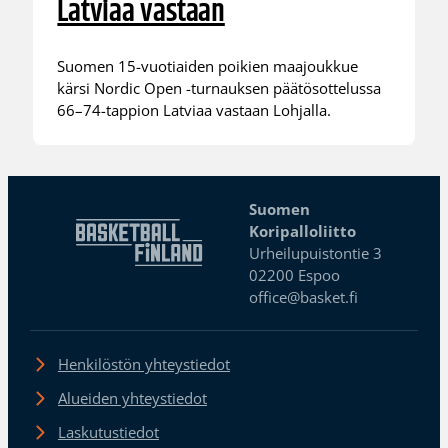
Latviaa vastaan
Suomen 15-vuotiaiden poikien maajoukkue
kärsi Nordic Open -turnauksen päätösottelussa
66–74-tappion Latviaa vastaan Lohjalla.
Suomen
Koripalloliitto
Urheilupuistontie 3
02200 Espoo
office@basket.fi
Henkilöstön yhteystiedot
Alueiden yhteystiedot
Laskutustiedot