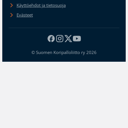
Käyttöehdot ja tietosuoja
Evästeet
© Suomen Koripalloliitto ry 2026