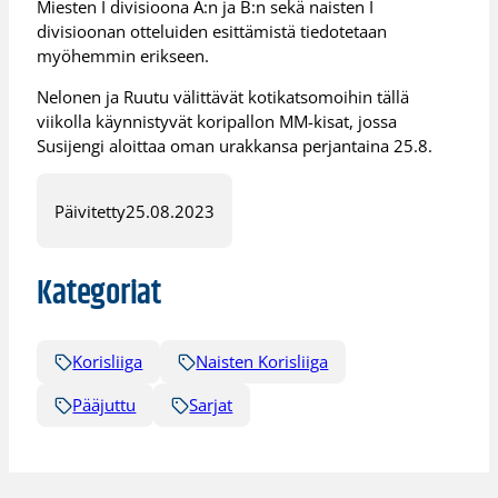
Miesten I divisioona A:n ja B:n sekä naisten I
divisioonan otteluiden esittämistä tiedotetaan
myöhemmin erikseen.
Nelonen ja Ruutu välittävät kotikatsomoihin tällä
viikolla käynnistyvät koripallon MM-kisat, jossa
Susijengi aloittaa oman urakkansa perjantaina 25.8.
Päivitetty
25.08.2023
Kategoriat
Korisliiga
Naisten Korisliiga
Pääjuttu
Sarjat