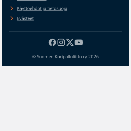
Käyttöehdot ja tietosuoja
Evästeet
© Suomen Koripalloliitto ry 2026