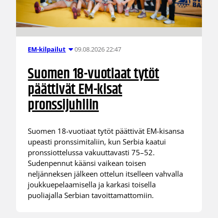
09.08.2026 22:47
EM-kilpailut
Suomen 18-vuotiaat tytöt
päättivät EM-kisat
pronssijuhliin
Suomen 18-vuotiaat tytöt päättivät EM-kisansa
upeasti pronssimitaliin, kun Serbia kaatui
pronssiottelussa vakuuttavasti 75–52.
Sudenpennut käänsi vaikean toisen
neljänneksen jälkeen ottelun itselleen vahvalla
joukkuepelaamisella ja karkasi toisella
puoliajalla Serbian tavoittamattomiin.