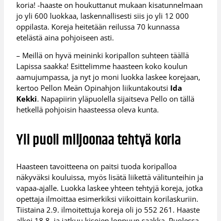
koria! -haaste on houkuttanut mukaan kisatunnelmaan
jo yli 600 luokkaa, laskennallisesti siis jo yli 12 000
oppilasta. Koreja heitetään reilussa 70 kunnassa
etelästä aina pohjoiseen asti.
– Meillä on hyvä meininki koripallon suhteen täällä
Lapissa saakka! Esittelimme haasteen koko koulun
aamujumpassa, ja nyt jo moni luokka laskee korejaan,
kertoo Pellon Meän Opinahjon liikuntakoutsi
Ida
Kekki
. Napapiirin yläpuolella sijaitseva Pello on tällä
hetkellä pohjoisin haasteessa oleva kunta.
Yli puoli miljoonaa tehtyä koria
Haasteen tavoitteena on paitsi tuoda koripalloa
näkyväksi kouluissa, myös lisätä liikettä välitunteihin ja
vapaa-ajalle. Luokka laskee yhteen tehtyjä koreja, jotka
opettaja ilmoittaa esimerkiksi viikoittain korilaskuriin.
Tiistaina 2.9. ilmoitettuja koreja oli jo 552 261. Haaste
alkoi 18.8. ja jatkuu kisojen loppuun saakka. Puolessa