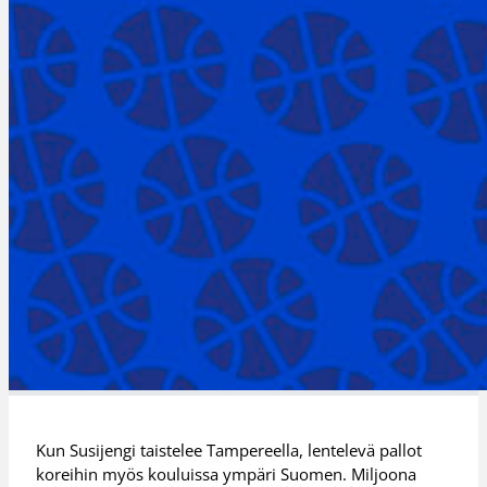
Kun Susijengi taistelee Tampereella, lentelevä pallot
koreihin myös kouluissa ympäri Suomen. Miljoona