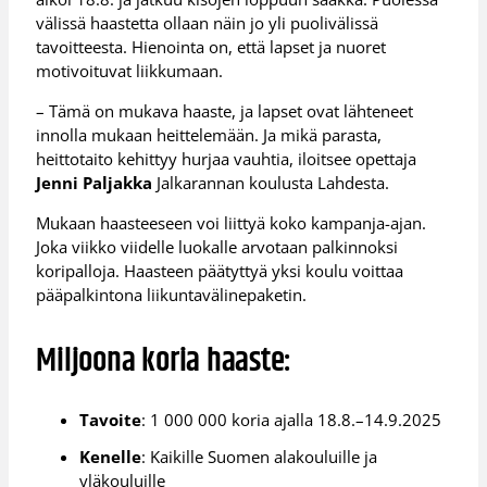
välissä haastetta ollaan näin jo yli puolivälissä
tavoitteesta. Hienointa on, että lapset ja nuoret
motivoituvat liikkumaan.
– Tämä on mukava haaste, ja lapset ovat lähteneet
innolla mukaan heittelemään. Ja mikä parasta,
heittotaito kehittyy hurjaa vauhtia, iloitsee opettaja
Jenni Paljakka
Jalkarannan koulusta Lahdesta.
Mukaan haasteeseen voi liittyä koko kampanja-ajan.
Joka viikko viidelle luokalle arvotaan palkinnoksi
koripalloja. Haasteen päätyttyä yksi koulu voittaa
pääpalkintona liikuntavälinepaketin.
Miljoona koria haaste:
Tavoite
: 1 000 000 koria ajalla 18.8.–14.9.2025
Kenelle
: Kaikille Suomen alakouluille ja
yläkouluille