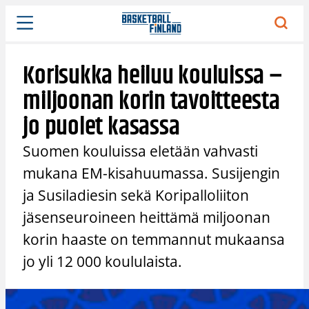
Siirry
sisältöön
Korisukka heiluu kouluissa –
miljoonan korin tavoitteesta
jo puolet kasassa
Suomen kouluissa eletään vahvasti
mukana EM-kisahuumassa. Susijengin
ja Susiladiesin sekä Koripalloliiton
jäsenseuroineen heittämä miljoonan
korin haaste on temmannut mukaansa
jo yli 12 000 koululaista.