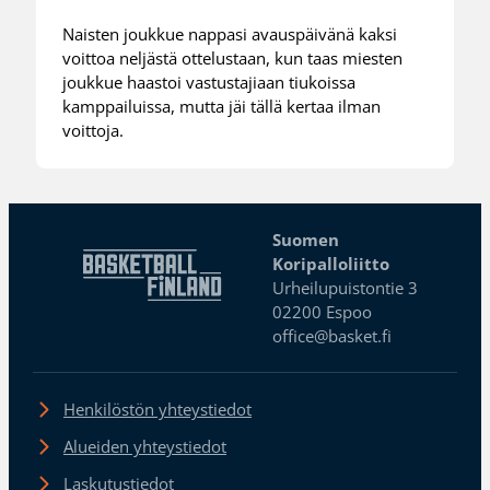
Naisten joukkue nappasi avauspäivänä kaksi
voittoa neljästä ottelustaan, kun taas miesten
joukkue haastoi vastustajiaan tiukoissa
kamppailuissa, mutta jäi tällä kertaa ilman
voittoja.
Suomen
Koripalloliitto
Urheilupuistontie 3
02200 Espoo
office@basket.fi
Henkilöstön yhteystiedot
Alueiden yhteystiedot
Laskutustiedot