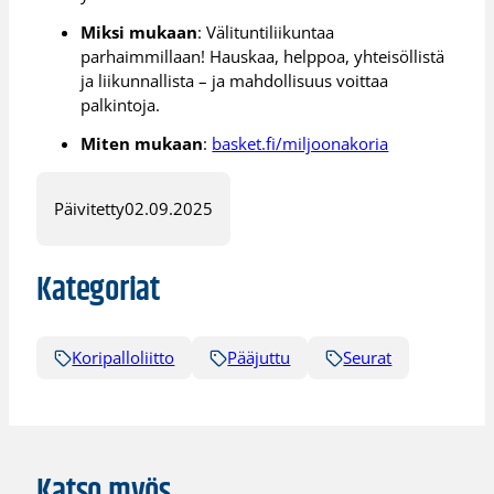
Miksi mukaan
: Välituntiliikuntaa
parhaimmillaan! Hauskaa, helppoa, yhteisöllistä
ja liikunnallista – ja mahdollisuus voittaa
palkintoja.
Miten mukaan
:
basket.fi/miljoonakoria
Päivitetty
02.09.2025
Kategoriat
Koripalloliitto
Pääjuttu
Seurat
Katso myös