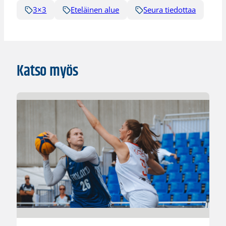
3×3
Eteläinen alue
Seura tiedottaa
Katso myös