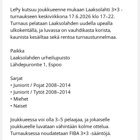
LePy kutsuu joukkueenne mukaan Laaksolahti 3×3 -
turnaukseen keskiviikkona 17.6.2026 klo 17–22.
Turnaus pelataan Laaksolahden uudella upealla
ulkokentällä, ja luvassa on vauhdikasta korista,
kaunista kesäiltaa sekä rentoa turnaustunnelmaa.
Paikka
Laaksolahden urheilupuisto
Lähdepurontie 1, Espoo
Sarjat
• Juniorit / Pojat 2008–2014
• Juniorit / Tytöt 2008–2014
• Miehet
• Naiset
Joukkueessa voi olla 3–5 pelaajaa, ja jokaiselle
joukkueelle luvataan vähintään kolme ottelua.
Turnauksessa noudatetaan FIBA 3×3 -sääntöjä.