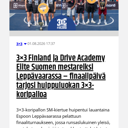
01.08.2026 17:37
3×3
3×3 Finland ja Drive Academy
Elite Suomen mestareiksi
Leppävaarassa – finaalipäivä
tarjosi huippuluokan 3×3-
koripalloa
3×3-koripallon SM-kiertue huipentui lauantaina
Espoon Leppävaarassa pelattuun
finaaliturnaukseen, jossa runsaslukuinen yleisö,