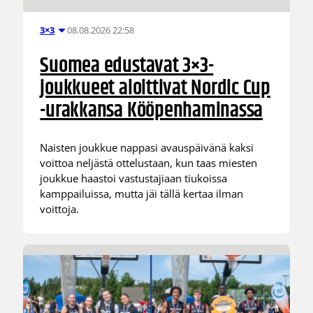
08.08.2026 22:58
3×3
Suomea edustavat 3×3-
joukkueet aloittivat Nordic Cup
-urakkansa Kööpenhaminassa
Naisten joukkue nappasi avauspäivänä kaksi
voittoa neljästä ottelustaan, kun taas miesten
joukkue haastoi vastustajiaan tiukoissa
kamppailuissa, mutta jäi tällä kertaa ilman
voittoja.