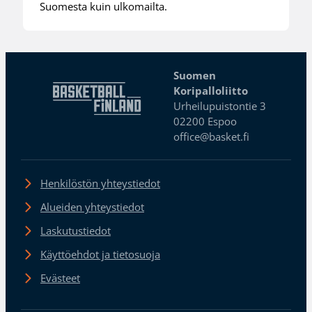
Suomesta kuin ulkomailta.
Suomen
Koripalloliitto
Urheilupuistontie 3
02200 Espoo
office@basket.fi
Henkilöstön yhteystiedot
Alueiden yhteystiedot
Laskutustiedot
Käyttöehdot ja tietosuoja
Evästeet