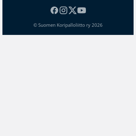
© Suomen Koripalloliitto ry 2026