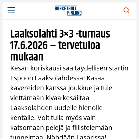
Siirry
sisältöön
Laaksolahti 3×3 -turnaus
17.6.2026 – tervetuloa
mukaan
Kesän koriskausi saa täydellisen startin
Espoon Laaksolahdessa! Kasaa
kavereiden kanssa joukkue ja tule
viettämään kivaa kesäiltaa
Laaksolahden uudelle hienolle
kentälle. Voit tulla myös vain
katsomaan pelejä ja fiilistelemään
tunnelmaa. Nähdään Lasarissa!