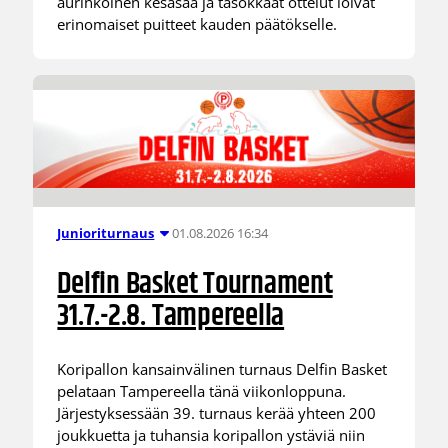
aurinkoinen kesäsää ja tasokkaat ottelut loivat
erinomaiset puitteet kauden päätökselle.
01.08.2026 16:34
Junioriturnaus
Delfin Basket Tournament
31.7.-2.8. Tampereella
Koripallon kansainvälinen turnaus Delfin Basket
pelataan Tampereella tänä viikonloppuna.
Järjestyksessään 39. turnaus kerää yhteen 200
joukkuetta ja tuhansia koripallon ystäviä niin