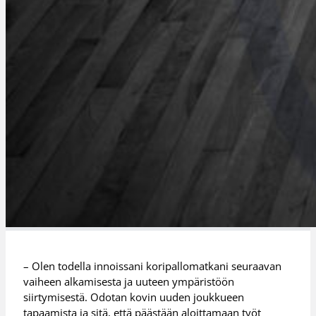
– Olen todella innoissani koripallomatkani seuraavan
vaiheen alkamisesta ja uuteen ympäristöön
siirtymisestä. Odotan kovin uuden joukkueen
tapaamista ja sitä, että päästään aloittamaan työt