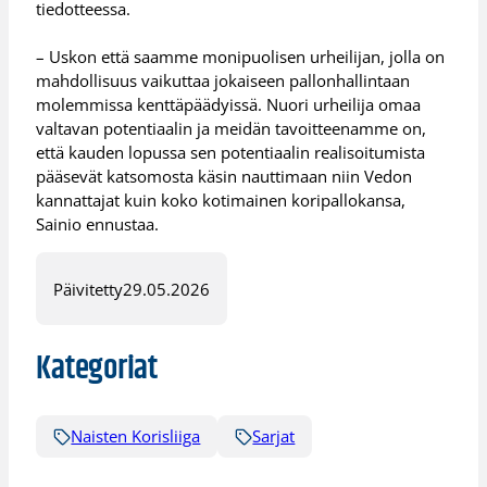
tiedotteessa.
– Uskon että saamme monipuolisen urheilijan, jolla on
mahdollisuus vaikuttaa jokaiseen pallonhallintaan
molemmissa kenttäpäädyissä. Nuori urheilija omaa
valtavan potentiaalin ja meidän tavoitteenamme on,
että kauden lopussa sen potentiaalin realisoitumista
pääsevät katsomosta käsin nauttimaan niin Vedon
kannattajat kuin koko kotimainen koripallokansa,
Sainio ennustaa.
Päivitetty
29.05.2026
Kategoriat
Naisten Korisliiga
Sarjat