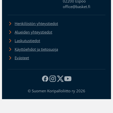
02200 Espoo
office@basket.fi
Henkilöstön yhteystiedot
Alueiden yhteystiedot
Laskutustiedot
Käyttöehdot ja tietosuoja
Evästeet
© Suomen Koripalloliitto ry 2026