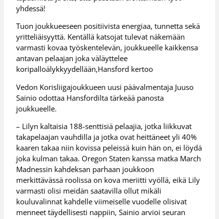
yhdessä!
Tuon joukkueeseen positiivista energiaa, tunnetta sekä
yritteliäisyyttä. Kentällä katsojat tulevat näkemään
varmasti kovaa työskentelevän, joukkueelle kaikkensa
antavan pelaajan joka väläyttelee
koripalloälykkyydellään,Hansford kertoo
Vedon Korisliigajoukkueen uusi päävalmentaja Juuso
Sainio odottaa Hansfordilta tärkeää panosta
joukkueelle.
– Lilyn kaltaisia 188-senttisiä pelaajia, jotka liikkuvat
takapelaajan vauhdilla ja jotka ovat heittäneet yli 40%
kaaren takaa niin kovissa peleissä kuin hän on, ei löydä
joka kulman takaa. Oregon Staten kanssa matka March
Madnessin kahdeksan parhaan joukkoon
merkittävässä roolissa on kova meriitti vyöllä, eikä Lily
varmasti olisi meidän saatavilla ollut mikäli
kouluvalinnat kahdelle viimeiselle vuodelle olisivat
menneet täydellisesti nappiin, Sainio arvioi seuran