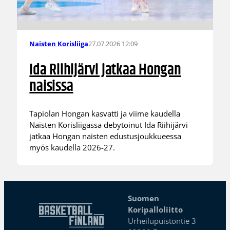
27.07.2026 12:09
Naisten Korisliiga
Ida Riihijärvi jatkaa Hongan
naisissa
Tapiolan Hongan kasvatti ja viime kaudella
Naisten Korisliigassa debytoinut Ida Riihijärvi
jatkaa Hongan naisten edustusjoukkueessa
myös kaudella 2026-27.
Suomen
Koripalloliitto
Urheilupuistontie 3