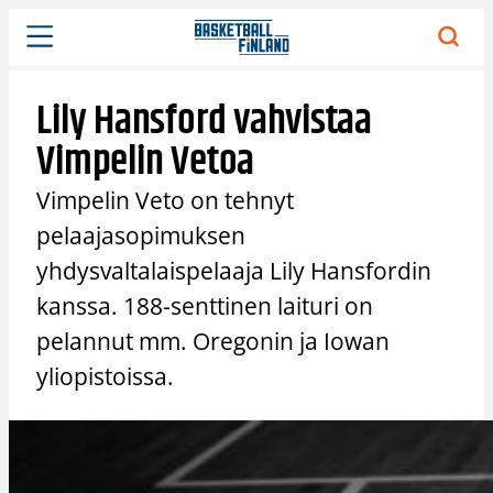
Siirry
sisältöön
Lily Hansford vahvistaa
Vimpelin Vetoa
Vimpelin Veto on tehnyt
pelaajasopimuksen
yhdysvaltalaispelaaja Lily Hansfordin
kanssa. 188-senttinen laituri on
pelannut mm. Oregonin ja Iowan
yliopistoissa.