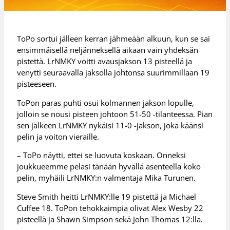
ToPo sortui jälleen kerran jähmeään alkuun, kun se sai
ensimmäisellä neljänneksellä aikaan vain yhdeksän
pistettä. LrNMKY voitti avausjakson 13 pisteellä ja
venytti seuraavalla jaksolla johtonsa suurimmillaan 19
pisteeseen.
ToPon paras puhti osui kolmannen jakson lopulle,
jolloin se nousi pisteen johtoon 51-50 -tilanteessa. Pian
sen jälkeen LrNMKY nykäisi 11-0 -jakson, joka käänsi
pelin ja voiton vieraille.
– ToPo näytti, ettei se luovuta koskaan. Onneksi
joukkueemme pelasi tänään hyvällä asenteella koko
pelin, myhäili LrNMKY:n valmentaja Mika Turunen.
Steve Smith heitti LrNMKY:lle 19 pistettä ja Michael
Cuffee 18. ToPon tehokkaimpia olivat Alex Wesby 22
pisteellä ja Shawn Simpson sekä John Thomas 12:lla.