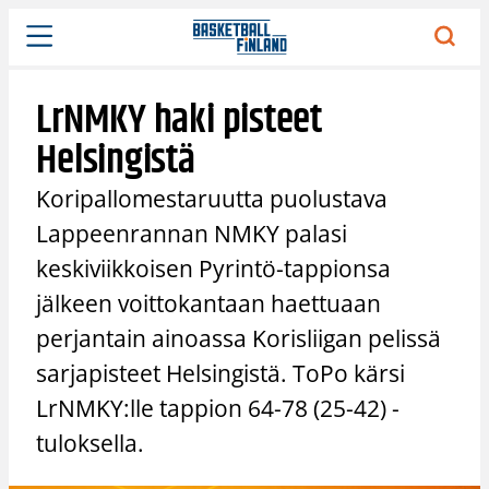
Siirry
sisältöön
LrNMKY haki pisteet
Helsingistä
Koripallomestaruutta puolustava
Lappeenrannan NMKY palasi
keskiviikkoisen Pyrintö-tappionsa
jälkeen voittokantaan haettuaan
perjantain ainoassa Korisliigan pelissä
sarjapisteet Helsingistä. ToPo kärsi
LrNMKY:lle tappion 64-78 (25-42) -
tuloksella.