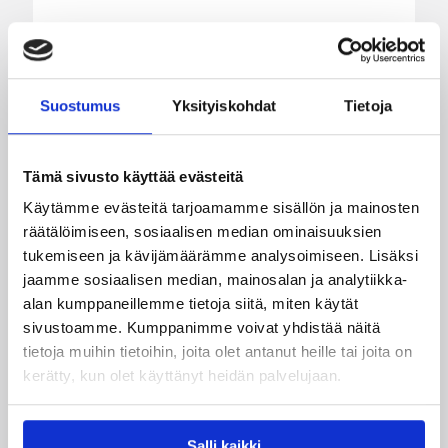
Seagulls hankki taitoa ja
kokemusta kokoonpanoonsa
kahden pelaajan edestä
Suostumus
Yksityiskohdat
Tietoja
Helsinki Seagullsin kokoonpano vahvistuu
Tämä sivusto käyttää evästeitä
kahdella tuoreella kasvolla. Joukkue on tehnyt
tulevan kauden mittaiset sopimukset viime
Käytämme evästeitä tarjoamamme sisällön ja mainosten
kaudella Saksan ProA-sarjan Karlsruhe Lionsia
räätälöimiseen, sosiaalisen median ominaisuuksien
edustaneen 26-vuotiaan yhdysvaltalaislaituri
tukemiseen ja kävijämäärämme analysoimiseen. Lisäksi
Tyrese Williamsin sekä viime kaudella Kouvoja
jaamme sosiaalisen median, mainosalan ja analytiikka-
edustaneen 32-vuotiaan Timi Puittisen kanssa.
alan kumppaneillemme tietoja siitä, miten käytät
sivustoamme. Kumppanimme voivat yhdistää näitä
tietoja muihin tietoihin, joita olet antanut heille tai joita on
kerätty, kun olet käyttänyt heidän palvelujaan.
Salli kaikki