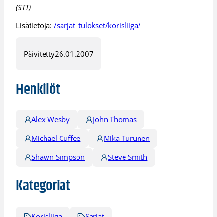
(STT)
Lisätietoja:
/sarjat_tulokset/korisliiga/
Päivitetty
26.01.2007
Henkilöt
Alex Wesby
John Thomas
Michael Cuffee
Mika Turunen
Shawn Simpson
Steve Smith
Kategoriat
Korisliiga
Sarjat