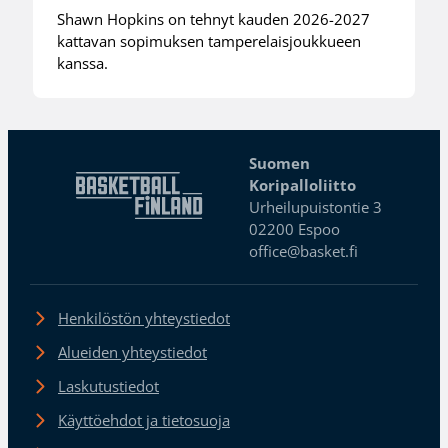
Shawn Hopkins on tehnyt kauden 2026-2027
kattavan sopimuksen tamperelaisjoukkueen
kanssa.
Suomen
Koripalloliitto
Urheilupuistontie 3
02200 Espoo
office@basket.fi
Henkilöstön yhteystiedot
Alueiden yhteystiedot
Laskutustiedot
Käyttöehdot ja tietosuoja