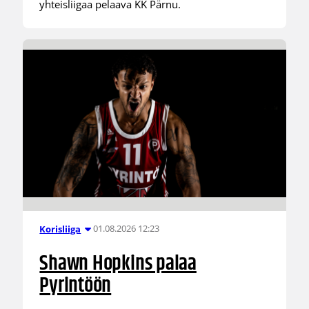
yhteisliigaa pelaava KK Pärnu.
01.08.2026 12:23
Korisliiga
Shawn Hopkins palaa
Pyrintöön