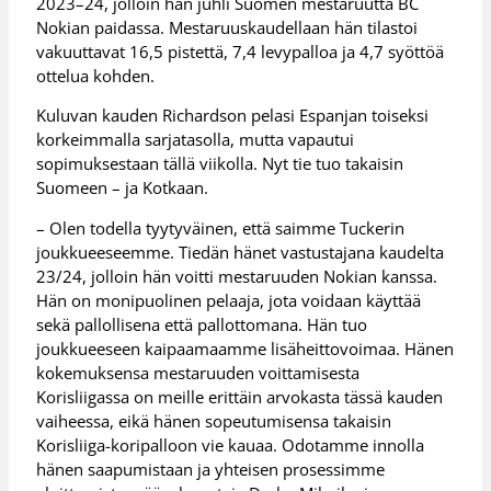
2023–24, jolloin hän juhli Suomen mestaruutta BC
Nokian paidassa. Mestaruuskaudellaan hän tilastoi
vakuuttavat 16,5 pistettä, 7,4 levypalloa ja 4,7 syöttöä
ottelua kohden.
Kuluvan kauden Richardson pelasi Espanjan toiseksi
korkeimmalla sarjatasolla, mutta vapautui
sopimuksestaan tällä viikolla. Nyt tie tuo takaisin
Suomeen – ja Kotkaan.
– Olen todella tyytyväinen, että saimme Tuckerin
joukkueeseemme. Tiedän hänet vastustajana kaudelta
23/24, jolloin hän voitti mestaruuden Nokian kanssa.
Hän on monipuolinen pelaaja, jota voidaan käyttää
sekä pallollisena että pallottomana. Hän tuo
joukkueeseen kaipaamaamme lisäheittovoimaa. Hänen
kokemuksensa mestaruuden voittamisesta
Korisliigassa on meille erittäin arvokasta tässä kauden
vaiheessa, eikä hänen sopeutumisensa takaisin
Korisliiga-koripalloon vie kauaa. Odotamme innolla
hänen saapumistaan ja yhteisen prosessimme