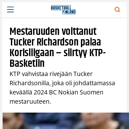
Siirry
sisältöön
Mestaruuden voittanut
Tucker Richardson palaa
Korisliigaan – siirtyy KTP-
Basketiin
KTP vahvistaa rivejään Tucker
Richardsonilla, joka oli johdattamassa
keväällä 2024 BC Nokian Suomen
mestaruuteen.