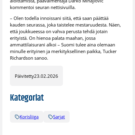
aloittamista, päävalmentaja Darko Mihajlovic
kommentoi seuran nettisivuilla.
– Olen todella innoissani siitä, että saan päättää
kauden seurassa, joka taistelee mestaruudesta. Näen,
että joukkueessa on vahva perusta tehdä jotain
erityistä. On hienoa palata maahan, jossa
ammattilaisurani alkoi – Suomi tulee aina olemaan
minulle erityinen ja merkityksellinen paikka, Tucker
Richardson sanoo.
Päivitetty
23.02.2026
Kategoriat
Korisliiga
Sarjat