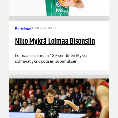
05.08.2026 09:37
Korisliiga
Niko Mykrä Loimaa Bisonsiin
Loimaalaisseura ja 189-senttinen Mykrä
solmivat yksivuotisen sopimuksen.