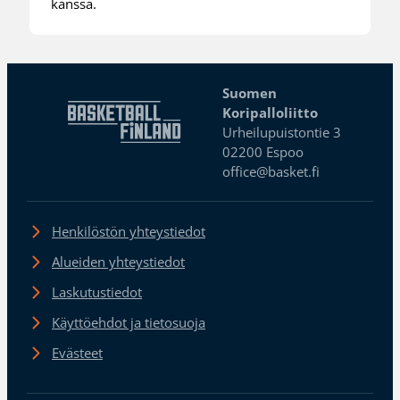
kanssa.
Suomen
Koripalloliitto
Urheilupuistontie 3
02200 Espoo
office@basket.fi
Henkilöstön yhteystiedot
Alueiden yhteystiedot
Laskutustiedot
Käyttöehdot ja tietosuoja
Evästeet