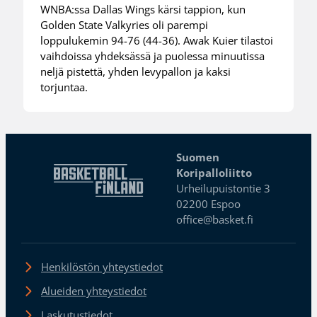
WNBA:ssa Dallas Wings kärsi tappion, kun
Golden State Valkyries oli parempi
loppulukemin 94-76 (44-36). Awak Kuier tilastoi
vaihdoissa yhdeksässä ja puolessa minuutissa
neljä pistettä, yhden levypallon ja kaksi
torjuntaa.
Suomen
Koripalloliitto
Urheilupuistontie 3
02200 Espoo
office@basket.fi
Henkilöstön yhteystiedot
Alueiden yhteystiedot
Laskutustiedot