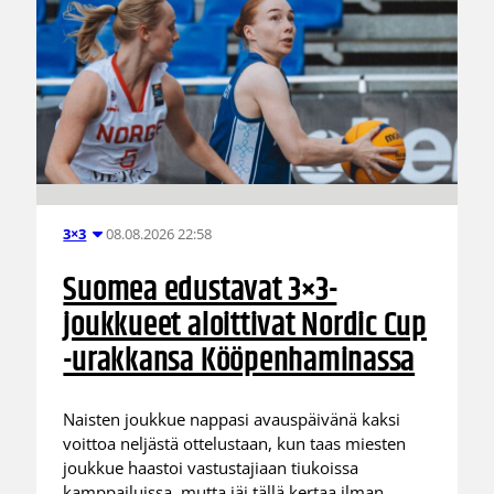
08.08.2026 22:58
3×3
Suomea edustavat 3×3-
joukkueet aloittivat Nordic Cup
-urakkansa Kööpenhaminassa
Naisten joukkue nappasi avauspäivänä kaksi
voittoa neljästä ottelustaan, kun taas miesten
joukkue haastoi vastustajiaan tiukoissa
kamppailuissa, mutta jäi tällä kertaa ilman