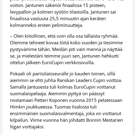
voiton. Jantunen säkenöi finaalissa 15 pisteen,
levypallon ja kolmen syötön tilastoilla. Jantunen sai
finaalissa vastuuta 25,5 minuutin ajan keräten
kolmanneksi eniten peliminuutteja.
– Olen kiitollinen, että voin olla osa tällaista ryhmää.
Olemme tehneet kovaa töitä koko vuoden ja tiesimme
pystyvämme tähän. Meidän piti vain mennä ja näyttää
se, ja mielestäni teimme juuri sen, Jantunen hehkutti
ottelun jälkeen EuroCupin verkkosivuilla.
Pokaali oli pariisilaisseuralle jo kauden toinen, sillä
aiemmin se ehti juhlia Ranskan Leaders Cupin voittoa.
Samalla Jantusesta tuli kolmas EuroCupin voittanut
suomalaispelaaja. Aiemmin pyttyä on päässyt
nostamaan Petteri Koponen vuonna 2015 pelatessaan
Himkin joukkueessa. Tuomas Iisalosta tuli
ensimmäinen suomalaisvalmentaja, joka on voittanut
kilpailun. Viime vuonna hän johdatti Bonnin Mestarien
liigan voittajaksi.