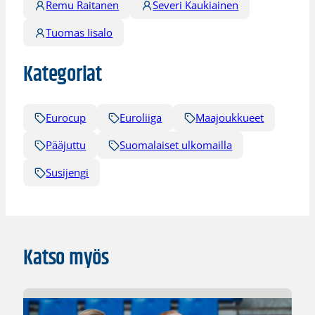
Remu Raitanen
Severi Kaukiainen
Tuomas Iisalo
Kategoriat
Eurocup
Euroliiga
Maajoukkueet
Pääjuttu
Suomalaiset ulkomailla
Susijengi
Katso myös