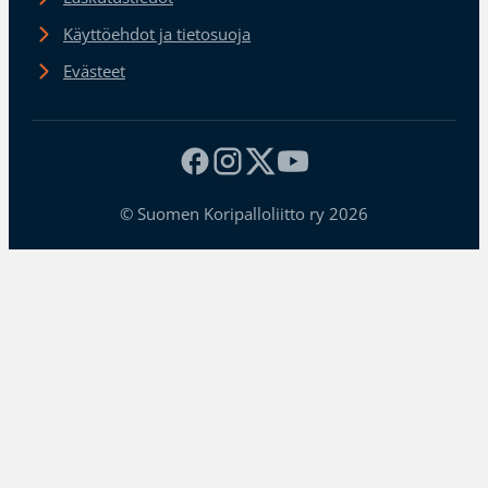
Käyttöehdot ja tietosuoja
Evästeet
© Suomen Koripalloliitto ry 2026