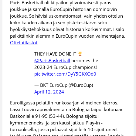
Paris Basketball oli kilpailun ylivoimaisesti paras
joukkue ja samalla EuroCupin historian dominoivin
joukkue. Se hävisi uskomattomasti vain yhden ottelun
koko kauden aikana ja sen pistekeskiarvo sekä
hyökkäystehokkuus olivat historian korkeimmat. Iisalo
palkittiinkin aiemmin EuroCupin vuoden valmentajana.
Ottelutilastot
THEY HAVE DONE IT
@ParisBasketball
becomes the
2023-24 EuroCup champions!
pic.twitter.com/DyY5GKXOd0
— BKT EuroCup (@EuroCup)
April 12, 2024
Euroliigassa pelattiin runkosarjan viimeinen kierros.
Lassi Tuovin apuvalmentama Bologna taipui kotonaan
Baskonialle 91-95 (53-44). Bologna sijoitui
kymmenenneksi ja sen kausi jatkuu Play-in -
turnauksella, jossa pelaavat sijoille 6-10 sijoittuneet