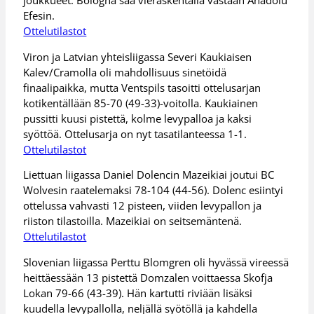
joukkueet. Bologna saa vieraskentällä vastaan Anadolu
Efesin.
Ottelutilastot
Viron ja Latvian yhteisliigassa Severi Kaukiaisen
Kalev/Cramolla oli mahdollisuus sinetöidä
finaalipaikka, mutta Ventspils tasoitti ottelusarjan
kotikentällään 85-70 (49-33)-voitolla. Kaukiainen
pussitti kuusi pistettä, kolme levypalloa ja kaksi
syöttöä. Ottelusarja on nyt tasatilanteessa 1-1.
Ottelutilastot
Liettuan liigassa Daniel Dolencin Mazeikiai joutui BC
Wolvesin raatelemaksi 78-104 (44-56). Dolenc esiintyi
ottelussa vahvasti 12 pisteen, viiden levypallon ja
riiston tilastoilla. Mazeikiai on seitsemäntenä.
Ottelutilastot
Slovenian liigassa Perttu Blomgren oli hyvässä vireessä
heittäessään 13 pistettä Domzalen voittaessa Skofja
Lokan 79-66 (43-39). Hän kartutti riviään lisäksi
kuudella levypallolla, neljällä syötöllä ja kahdella