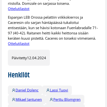
riistolla. Domzale on sarjassa toisena.
Ottelutilastot
Espanjan LEB Orossa pelattiin viikkokierros ja
Caceresin olo sarjan häntäpäässä tukaloitui
entisestään, kun se hävisi kotonaan Fuenlabradalle 71-
97 (40-42). Raitanen heitti kaikki heittonsa sisään
keräten kuusi pistettä. Caceres on toiseksi viimeisenä.
Ottelutilastot
Päivitetty
12.04.2024
Henkilöt
Daniel Dolenc
Lassi Tuovi
Mikael Jantunen
Perttu Blomgren