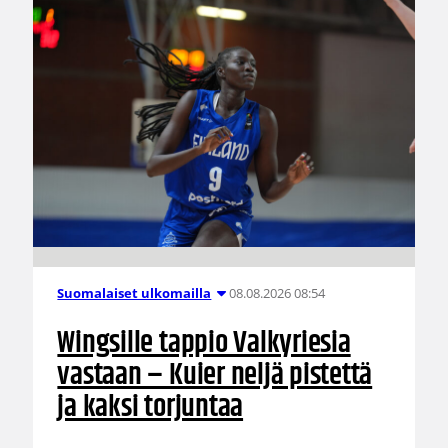
08.08.2026 08:54
Suomalaiset ulkomailla
Wingsille tappio Valkyriesia
vastaan – Kuier neljä pistettä
ja kaksi torjuntaa