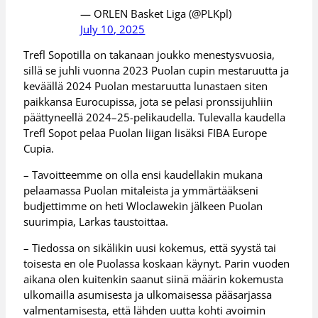
— ORLEN Basket Liga (@PLKpl)
July 10, 2025
Trefl Sopotilla on takanaan joukko menestysvuosia,
sillä se juhli vuonna 2023 Puolan cupin mestaruutta ja
keväällä 2024 Puolan mestaruutta lunastaen siten
paikkansa Eurocupissa, jota se pelasi pronssijuhliin
päättyneellä 2024–25-pelikaudella. Tulevalla kaudella
Trefl Sopot pelaa Puolan liigan lisäksi FIBA Europe
Cupia.
– Tavoitteemme on olla ensi kaudellakin mukana
pelaamassa Puolan mitaleista ja ymmärtääkseni
budjettimme on heti Wloclawekin jälkeen Puolan
suurimpia, Larkas taustoittaa.
– Tiedossa on sikälikin uusi kokemus, että syystä tai
toisesta en ole Puolassa koskaan käynyt. Parin vuoden
aikana olen kuitenkin saanut siinä määrin kokemusta
ulkomailla asumisesta ja ulkomaisessa pääsarjassa
valmentamisesta, että lähden uutta kohti avoimin