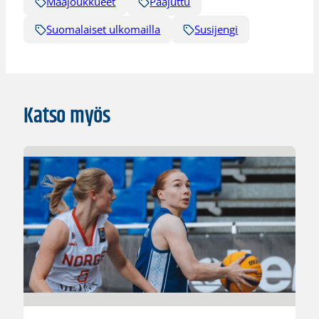
Maajoukkueet
Pääjuttu
Suomalaiset ulkomailla
Susijengi
Katso myös