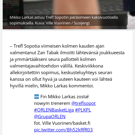
Mikko Larkas astuu Trefl Sopotin peräsimeen kaksivuotisella
sopimuksella. Kuva: Ville Vuorinen / Susijengi.
– Trefl Sopotia viimeisen kolmen kauden ajan
valmentanut Zan Tabak ilmoitti lähtevänsä joukkueesta
ja ymmärtääkseni seura pallotteli kolmen
valmentajavaihtoehdon välillä. Keskiviikkona
allekirjoitettiin sopimus, keskusteluyhteys seuran
kanssa on ollut hyvä ja uuteen kauteen voi lähteä
hyvillä mielin, Mikko Larkas kommentoi.
Fin Mikko Larkas został
nowym trenerem
@treflsopot
#ORLENBasketLiga
#PLKPL
@GrupaORLEN
fot. Ville Vuorinen/basket.fi
pic.twitter.com/Bh52kRfR03