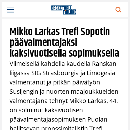
Siirry
sisältöön
Mikko Larkas Trefl Sopotin
päävalmentajaksi
kaksivuotisella sopimuksella
Viimeisellä kahdella kaudella Ranskan
liigassa SIG Strasbourgia ja Limogesia
valmentanut ja pitkän päivätyön
Susijengin ja nuorten maajoukkueiden
valmentajana tehnyt Mikko Larkas, 44,
on solminut kaksivuotisen
päävalmentajasopimuksen Puolan
hallitsevan pronssimitalistin Trefl