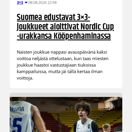
08.08.2026 22:58
3×3
Suomea edustavat 3×3-
joukkueet aloittivat Nordic Cup
-urakkansa Kööpenhaminassa
Naisten joukkue nappasi avauspäivänä kaksi
voittoa neljästä ottelustaan, kun taas miesten
joukkue haastoi vastustajiaan tiukoissa
kamppailuissa, mutta jäi tällä kertaa ilman
voittoja.