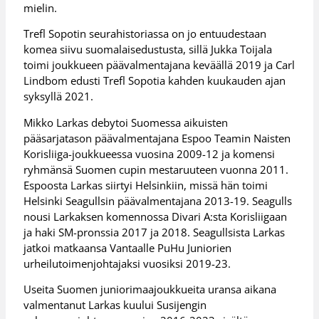
mielin.
Trefl Sopotin seurahistoriassa on jo entuudestaan
komea siivu suomalaisedustusta, sillä Jukka Toijala
toimi joukkueen päävalmentajana keväällä 2019 ja Carl
Lindbom edusti Trefl Sopotia kahden kuukauden ajan
syksyllä 2021.
Mikko Larkas debytoi Suomessa aikuisten
pääsarjatason päävalmentajana Espoo Teamin Naisten
Korisliiga-joukkueessa vuosina 2009-12 ja komensi
ryhmänsä Suomen cupin mestaruuteen vuonna 2011.
Espoosta Larkas siirtyi Helsinkiin, missä hän toimi
Helsinki Seagullsin päävalmentajana 2013-19. Seagulls
nousi Larkaksen komennossa Divari A:sta Korisliigaan
ja haki SM-pronssia 2017 ja 2018. Seagullsista Larkas
jatkoi matkaansa Vantaalle PuHu Juniorien
urheilutoimenjohtajaksi vuosiksi 2019-23.
Useita Suomen juniorimaajoukkueita uransa aikana
valmentanut Larkas kuului Susijengin