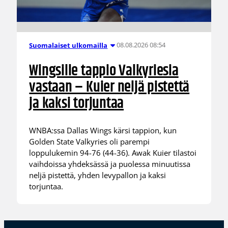
08.08.2026 08:54
Suomalaiset ulkomailla
Wingsille tappio Valkyriesia
vastaan – Kuier neljä pistettä
ja kaksi torjuntaa
WNBA:ssa Dallas Wings kärsi tappion, kun
Golden State Valkyries oli parempi
loppulukemin 94-76 (44-36). Awak Kuier tilastoi
vaihdoissa yhdeksässä ja puolessa minuutissa
neljä pistettä, yhden levypallon ja kaksi
torjuntaa.