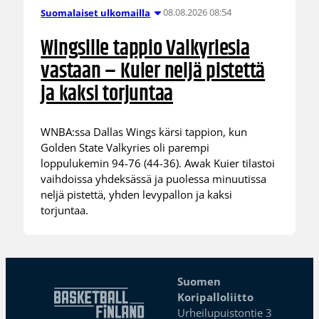
08.08.2026 08:54
Suomalaiset ulkomailla
Wingsille tappio Valkyriesia
vastaan – Kuier neljä pistettä
ja kaksi torjuntaa
WNBA:ssa Dallas Wings kärsi tappion, kun
Golden State Valkyries oli parempi
loppulukemin 94-76 (44-36). Awak Kuier tilastoi
vaihdoissa yhdeksässä ja puolessa minuutissa
neljä pistettä, yhden levypallon ja kaksi
torjuntaa.
Suomen
Koripalloliitto
Urheilupuistontie 3