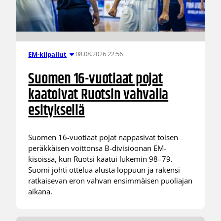
08.08.2026 22:56
EM-kilpailut
Suomen 16-vuotiaat pojat
kaatoivat Ruotsin vahvalla
esityksellä
Suomen 16-vuotiaat pojat nappasivat toisen
peräkkäisen voittonsa B-divisioonan EM-
kisoissa, kun Ruotsi kaatui lukemin 98–79.
Suomi johti ottelua alusta loppuun ja rakensi
ratkaisevan eron vahvan ensimmäisen puoliajan
aikana.