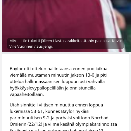
Miro Little tukotti jälleen tilastosarakkeita Utahin paidassa. Kuva:
Ville Vuorinen / Susijengi.
Baylor otti ottelun hallintaansa ennen puoliaikaa
viemällä muutaman minuutin jakson 13-0 ja piti
ottelua hallinnassaan sen loppuun asti vahvalla
hyökkäyslevypallopelillään ja onnistuneilla
vapaaheitoillaan.
Utah sinnitteli viitisen minuuttia ennen loppua
lukemissa 53-61, kunnes Baylor nykäisi
pariminuuttisen 9-2 ja porhalsi voittoon Norchad
Omierin (22/12) ja viime kesänä olympiakarsinnoissa
Susijengiä vastaan pelanneen bahamalaisen VJ