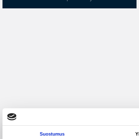
Suostumus
Y