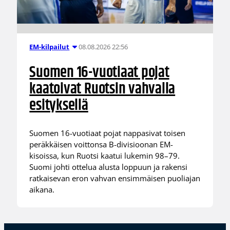
08.08.2026 22:56
EM-kilpailut
Suomen 16-vuotiaat pojat
kaatoivat Ruotsin vahvalla
esityksellä
Suomen 16-vuotiaat pojat nappasivat toisen
peräkkäisen voittonsa B-divisioonan EM-
kisoissa, kun Ruotsi kaatui lukemin 98–79.
Suomi johti ottelua alusta loppuun ja rakensi
ratkaisevan eron vahvan ensimmäisen puoliajan
aikana.