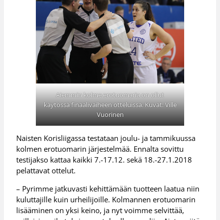
Aiemmin kolme erotuomaria on ollut
käytössä finaalivaiheen otteluissa. Kuvat: Ville
Vuorinen
Naisten Korisliigassa testataan joulu- ja tammikuussa
kolmen erotuomarin järjestelmää. Ennalta sovittu
testijakso kattaa kaikki 7.-17.12. sekä 18.-27.1.2018
pelattavat ottelut.
– Pyrimme jatkuvasti kehittämään tuotteen laatua niin
kuluttajille kuin urheilijoille. Kolmannen erotuomarin
lisääminen on yksi keino, ja nyt voimme selvittää,