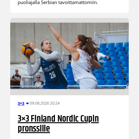
puoliajalla Serbian tavoittamattomiin.
09.08.2026 20:24
3×3
3×3 Finland Nordic Cupin
pronssille