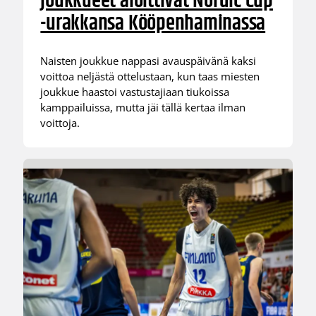
joukkueet aloittivat Nordic Cup
-urakkansa Kööpenhaminassa
Naisten joukkue nappasi avauspäivänä kaksi
voittoa neljästä ottelustaan, kun taas miesten
joukkue haastoi vastustajiaan tiukoissa
kamppailuissa, mutta jäi tällä kertaa ilman
voittoja.