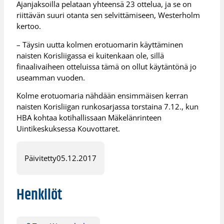
Ajanjaksoilla pelataan yhteensä 23 ottelua, ja se on
riittävän suuri otanta sen selvittämiseen, Westerholm
kertoo.
– Täysin uutta kolmen erotuomarin käyttäminen
naisten Korisliigassa ei kuitenkaan ole, sillä
finaalivaiheen otteluissa tämä on ollut käytäntönä jo
useamman vuoden.
Kolme erotuomaria nähdään ensimmäisen kerran
naisten Korisliigan runkosarjassa torstaina 7.12., kun
HBA kohtaa kotihallissaan Mäkelänrinteen
Uintikeskuksessa Kouvottaret.
Päivitetty
05.12.2017
Henkilöt