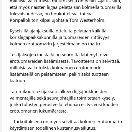
millaisia vaikutuksia muutoksella on peliin. Ajatus siitä,
että myös naisten liigaa pelattaisiin kolmella tuomarilla
tulevaisuudessa, on houkutteleva, toteaa
Koripalloliiton kilpailujohtaja Tom Westerholm.
Kyseisillä ajanjaksoilla otteluita pelataan kaikilla
korisliigapaikkakunnilla ja tuomareiden riittävyys
kolmen erotuomarin järjestelmään on taattu.
Testijaksojen taustalla on seuroilta lähtenyt toive
erotuomareiden lisäämisestä. Tavoitteena on selvittää,
millaisia vaikutuksia kolmannen erotuomarin
lisäämisellä on pelaamiseen, peliin sekä tuotteen
laatuun.
Tammikuun testijakson jälkeen liigajoukkueiden
valmentajille sekä seurajohtajille toimitetaan kysely,
jonka tulosten perusteella tehdään esitys ensi kauden
erotuomarien lukumäärästä.
– Tarkoituksena on myös selvittää kolmen erotuomarin
käyttämisen todellinen kustannusvaikutus.