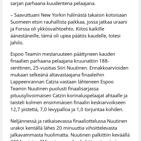
sarjan parhaana kuudentena pelaajana.
– Saavuttuani New Yorkin hälinästä takaisin kotoisaan
Suomeen etsin rauhallista paikkaa, jossa jatkaa uraani
ja Forssa oli ykkösvaihtoehto. Kiitos kaikille
äänestäneille, tämä oli upea päätös kaudelle, totesi
Jahilo.
Espoo Teamin mestaruuteen päättyneen kauden
finaalien parhaana pelaajana kruunattiin 188-
senttinen, 25-vuotias Siiri Nuutinen. Ennakkoarvioiden
mukaan selkeänä altavastaajana finaaleihin
Lappeenrannan Catzia vastaan lähteneen Espoo
Teamin Nuutinen puolusti finaalisarjassa
pituusylivoimaisen Catzin korinaluspelaajat ahtaalle ja
taisteli kolmen ensimmäisen finaalin keskiarvoikseen
12,7 pistettä, 7,0 levypalloa ja 1,0 torjuntaa kohden.
Neljännessä ja ratkaisevassa finaaliottelussa Nuutinen
urakoi kentällä lähes 20 minuuttia vihoittelevasta
jalkavammasta huolimatta. Nuutinen palkittiin keväällä