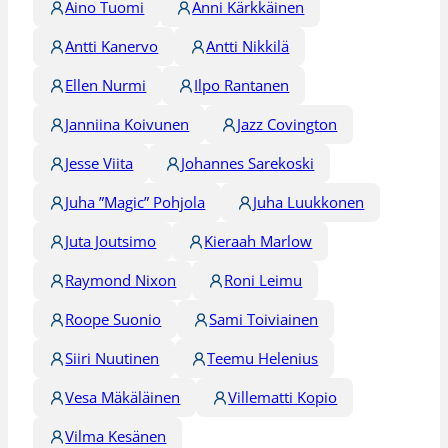
Aino Tuomi
Anni Kärkkäinen
Antti Kanervo
Antti Nikkilä
Ellen Nurmi
Ilpo Rantanen
Janniina Koivunen
Jazz Covington
Jesse Viita
Johannes Sarekoski
Juha ”Magic” Pohjola
Juha Luukkonen
Juta Joutsimo
Kieraah Marlow
Raymond Nixon
Roni Leimu
Roope Suonio
Sami Toiviainen
Siiri Nuutinen
Teemu Helenius
Vesa Mäkäläinen
Villematti Kopio
Vilma Kesänen