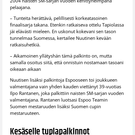
2004 naisten SM-sarjan vuoden kehittyneimpänä
pelaajana.
– Tunteita herättävä, pelillisesti korkeatasoinen
finaalisarja takana. Etenkin ratkaiseva ottelu Tapiolassa
jäi elävästi mieleen. En uskonut kokevani sen tason
tunnelmaa Suomessa, kertailee Nuutinen kevään
ratkaisuhetkiä.
– Aikamoinen yllätyshän tämä palkinto on, mutta
samalla osoitus siitä, että onnistuin nostamaan tasoani
oikeaan aikaan
Nuutisen lisäksi palkintoja Espooseen toi joukkueen
valmentajana vain yhden kauden viettänyt 39-vuotias
Ilpo Rantanen, joka palkittiin naisten SM-sarjan vuoden
valmentajana. Rantanen luotsasi Espoo Teamin
Suomen mestaruuden lisäksi Suomen cupin
mestaruuteen.
Kesäselle tuplapalkinnot