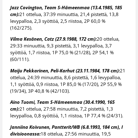
Jazz Covington, Team S-Hämeenmaa (13.4.1985, 185
cm):
21 ottelua, 37:39 minuuttia, 21,4 pistettä, 13,8
levypalloa, 2,3 syöttöä, 2,5 riistoa, 2P 60,0 %
(162/275).
Vilma Kesänen, Catz (27.9.1988, 172 cm):
20 ottelua,
29:33 minuuttia, 9,3 pistettä, 3,1 levypalloa, 3,7
syöttöä, 1,7 riistoa, 1P 75,0 % (21/28), 2P 54,1 %
(60/111).
Maiju Pekkarinen, Peli-Karhut (23.11.1984, 178 cm):
21
ottelua, 24:39 minuuttia, 8,6 pistettä, 1,6 levypalloa,
1,1 syöttöä, 0,9 riistoa, 1P 85,0 % (17/20), 2P 55,9 %
(19/34), 3P 40,8 % (42/103).
Aino Tuomi, Team S-Hämeenmaa (30.4.1990, 165
cm):
21 ottelua, 27:58 minuuttia, 7,2 pistettä, 1,3
levypalloa, 0,8 syöttöä, 1,1 riistoa, 1P 77,4 % (24/31).
Janniina Koivunen, Pantterit/WB (6.8.1993, 184 cm), I
divisioonassa:
18 ottelua, 27:56 minuuttia, 19,5