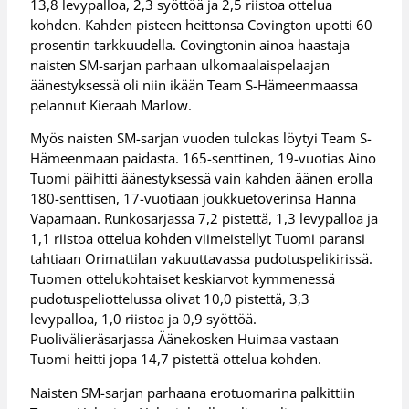
13,8 levypalloa, 2,3 syöttöä ja 2,5 riistoa ottelua
kohden. Kahden pisteen heittonsa Covington upotti 60
prosentin tarkkuudella. Covingtonin ainoa haastaja
naisten SM-sarjan parhaan ulkomaalaispelaajan
äänestyksessä oli niin ikään Team S-Hämeenmaassa
pelannut Kieraah Marlow.
Myös naisten SM-sarjan vuoden tulokas löytyi Team S-
Hämeenmaan paidasta. 165-senttinen, 19-vuotias Aino
Tuomi päihitti äänestyksessä vain kahden äänen erolla
180-senttisen, 17-vuotiaan joukkuetoverinsa Hanna
Vapamaan. Runkosarjassa 7,2 pistettä, 1,3 levypalloa ja
1,1 riistoa ottelua kohden viimeistellyt Tuomi paransi
tahtiaan Orimattilan vakuuttavassa pudotuspelikirissä.
Tuomen ottelukohtaiset keskiarvot kymmenessä
pudotuspeliottelussa olivat 10,0 pistettä, 3,3
levypalloa, 1,0 riistoa ja 0,9 syöttöä.
Puolivälieräsarjassa Äänekosken Huimaa vastaan
Tuomi heitti jopa 14,7 pistettä ottelua kohden.
Naisten SM-sarjan parhaana erotuomarina palkittiin