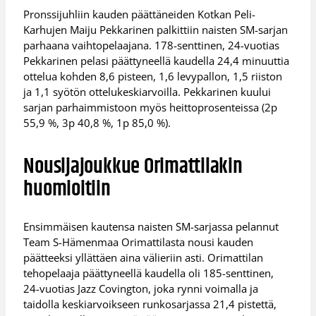
Pronssijuhliin kauden päättäneiden Kotkan Peli-
Karhujen Maiju Pekkarinen palkittiin naisten SM-sarjan
parhaana vaihtopelaajana. 178-senttinen, 24-vuotias
Pekkarinen pelasi päättyneellä kaudella 24,4 minuuttia
ottelua kohden 8,6 pisteen, 1,6 levypallon, 1,5 riiston
ja 1,1 syötön ottelukeskiarvoilla. Pekkarinen kuului
sarjan parhaimmistoon myös heittoprosenteissa (2p
55,9 %, 3p 40,8 %, 1p 85,0 %).
Nousijajoukkue Orimattilakin
huomioitiin
Ensimmäisen kautensa naisten SM-sarjassa pelannut
Team S-Hämenmaa Orimattilasta nousi kauden
päätteeksi yllättäen aina välieriin asti. Orimattilan
tehopelaaja päättyneellä kaudella oli 185-senttinen,
24-vuotias Jazz Covington, joka rynni voimalla ja
taidolla keskiarvoikseen runkosarjassa 21,4 pistettä,