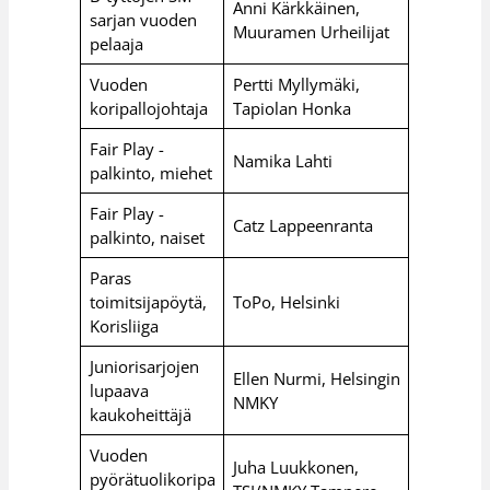
Anni Kärkkäinen,
sarjan vuoden
Muuramen Urheilijat
pelaaja
Vuoden
Pertti Myllymäki,
koripallojohtaja
Tapiolan Honka
Fair Play -
Namika Lahti
palkinto, miehet
Fair Play -
Catz Lappeenranta
palkinto, naiset
Paras
toimitsijapöytä,
ToPo, Helsinki
Korisliiga
Juniorisarjojen
Ellen Nurmi, Helsingin
lupaava
NMKY
kaukoheittäjä
Vuoden
Juha Luukkonen,
pyörätuolikoripa