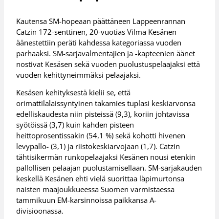
Kautensa SM-hopeaan päättäneen Lappeenrannan
Catzin 172-senttinen, 20-vuotias Vilma Kesänen
äänestettiin peräti kahdessa kategoriassa vuoden
parhaaksi. SM-sarjavalmentajien ja -kapteenien äänet
nostivat Kesäsen sekä vuoden puolustuspelaajaksi että
vuoden kehittyneimmäksi pelaajaksi.
Kesäsen kehityksestä kielii se, että
orimattilalaissyntyinen takamies tuplasi keskiarvonsa
edelliskaudesta niin pisteissä (9,3), koriin johtavissa
syötöissä (3,7) kuin kahden pisteen
heittoprosentissakin (54,1 %) sekä kohotti hivenen
levypallo- (3,1) ja riistokeskiarvojaan (1,7). Catzin
tähtisikermän runkopelaajaksi Kesänen nousi etenkin
pallollisen pelaajan puolustamisellaan. SM-sarjakauden
keskellä Kesänen ehti vielä suorittaa läpimurtonsa
naisten maajoukkueessa Suomen varmistaessa
tammikuun EM-karsinnoissa paikkansa A-
divisioonassa.