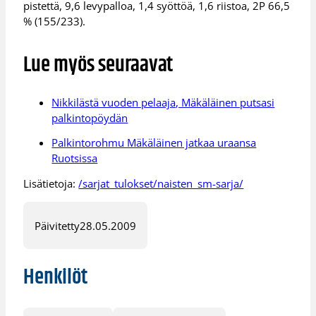
pistettä, 9,6 levypalloa, 1,4 syöttöä, 1,6 riistoa, 2P 66,5
% (155/233).
Lue myös seuraavat
Nikkilästä vuoden pelaaja, Mäkäläinen putsasi
palkintopöydän
Palkintorohmu Mäkäläinen jatkaa uraansa
Ruotsissa
Lisätietoja:
/sarjat_tulokset/naisten_sm-sarja/
Päivitetty
28.05.2009
Henkilöt