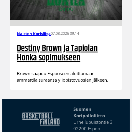
07.08.2026 09:14
Naisten Korisliiga
Destiny Brown ja Tapiolan
Honka sopimukseen
Brown saapuu Espooseen aloittamaan
ammattilaisuraansa yliopistovuosien jälkeen.
Suomen
Koripalloliitto
Urheilupuistontie 3
02200 Espoo