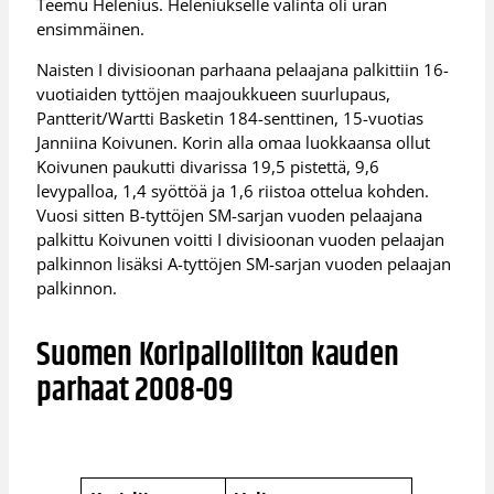
Teemu Helenius. Heleniukselle valinta oli uran
ensimmäinen.
Naisten I divisioonan parhaana pelaajana palkittiin 16-
vuotiaiden tyttöjen maajoukkueen suurlupaus,
Pantterit/Wartti Basketin 184-senttinen, 15-vuotias
Janniina Koivunen. Korin alla omaa luokkaansa ollut
Koivunen paukutti divarissa 19,5 pistettä, 9,6
levypalloa, 1,4 syöttöä ja 1,6 riistoa ottelua kohden.
Vuosi sitten B-tyttöjen SM-sarjan vuoden pelaajana
palkittu Koivunen voitti I divisioonan vuoden pelaajan
palkinnon lisäksi A-tyttöjen SM-sarjan vuoden pelaajan
palkinnon.
Suomen Koripalloliiton kauden
parhaat 2008-09