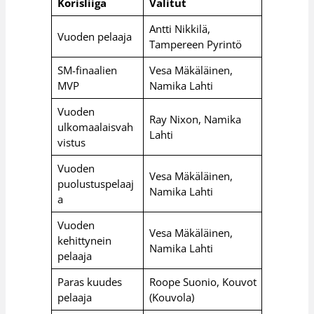
Korisliiga
Valitut
Antti Nikkilä,
Vuoden pelaaja
Tampereen Pyrintö
SM-finaalien
Vesa Mäkäläinen,
MVP
Namika Lahti
Vuoden
Ray Nixon, Namika
ulkomaalaisvah
Lahti
vistus
Vuoden
Vesa Mäkäläinen,
puolustuspelaaj
Namika Lahti
a
Vuoden
Vesa Mäkäläinen,
kehittynein
Namika Lahti
pelaaja
Paras kuudes
Roope Suonio, Kouvot
pelaaja
(Kouvola)