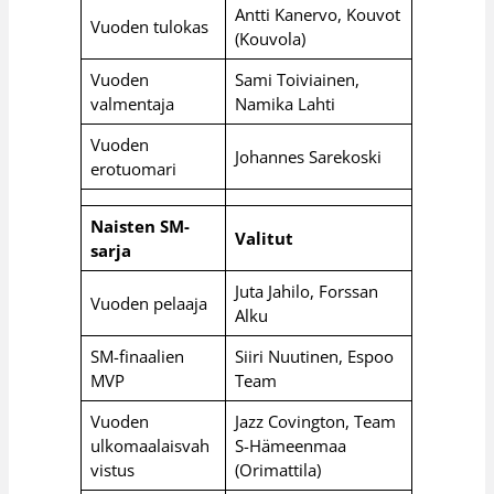
Antti Kanervo, Kouvot
Vuoden tulokas
(Kouvola)
Vuoden
Sami Toiviainen,
valmentaja
Namika Lahti
Vuoden
Johannes Sarekoski
erotuomari
Naisten SM-
Valitut
sarja
Juta Jahilo, Forssan
Vuoden pelaaja
Alku
SM-finaalien
Siiri Nuutinen, Espoo
MVP
Team
Vuoden
Jazz Covington, Team
ulkomaalaisvah
S-Hämeenmaa
vistus
(Orimattila)