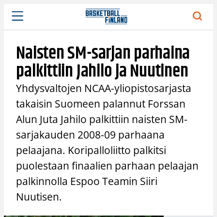
Siirry
sisältöön
Naisten SM-sarjan parhaina
palkittiin Jahilo ja Nuutinen
Yhdysvaltojen NCAA-yliopistosarjasta
takaisin Suomeen palannut Forssan
Alun Juta Jahilo palkittiin naisten SM-
sarjakauden 2008-09 parhaana
pelaajana. Koripalloliitto palkitsi
puolestaan finaalien parhaan pelaajan
palkinnolla Espoo Teamin Siiri
Nuutisen.