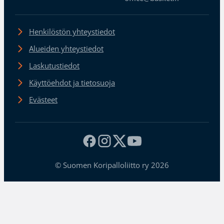
Henkilöstön yhteystiedot
Alueiden yhteystiedot
Laskutustiedot
Käyttöehdot ja tietosuoja
Evästeet
© Suomen Koripalloliitto ry 2026