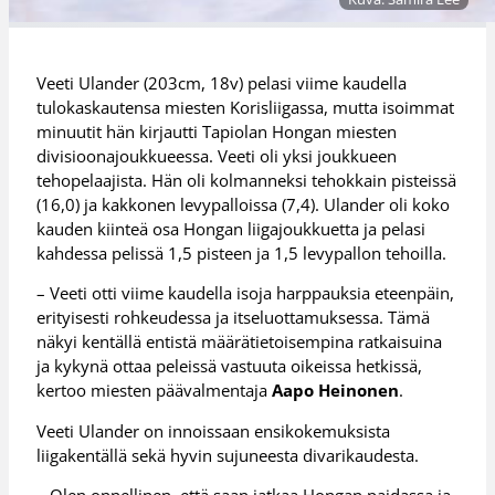
Veeti Ulander (203cm, 18v) pelasi viime kaudella
tulokaskautensa miesten Korisliigassa, mutta isoimmat
minuutit hän kirjautti Tapiolan Hongan miesten
divisioonajoukkueessa. Veeti oli yksi joukkueen
tehopelaajista. Hän oli kolmanneksi tehokkain pisteissä
(16,0) ja kakkonen levypalloissa (7,4). Ulander oli koko
kauden kiinteä osa Hongan liigajoukkuetta ja pelasi
kahdessa pelissä 1,5 pisteen ja 1,5 levypallon tehoilla.
– Veeti otti viime kaudella isoja harppauksia eteenpäin,
erityisesti rohkeudessa ja itseluottamuksessa. Tämä
näkyi kentällä entistä määrätietoisempina ratkaisuina
ja kykynä ottaa peleissä vastuuta oikeissa hetkissä,
kertoo miesten päävalmentaja
Aapo Heinonen
.
Veeti Ulander on innoissaan ensikokemuksista
liigakentällä sekä hyvin sujuneesta divarikaudesta.