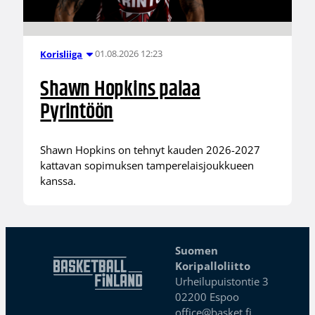
01.08.2026 12:23
Korisliiga
Shawn Hopkins palaa
Pyrintöön
Shawn Hopkins on tehnyt kauden 2026-2027
kattavan sopimuksen tamperelaisjoukkueen
kanssa.
Suomen
Koripalloliitto
Urheilupuistontie 3
02200 Espoo
office@basket.fi