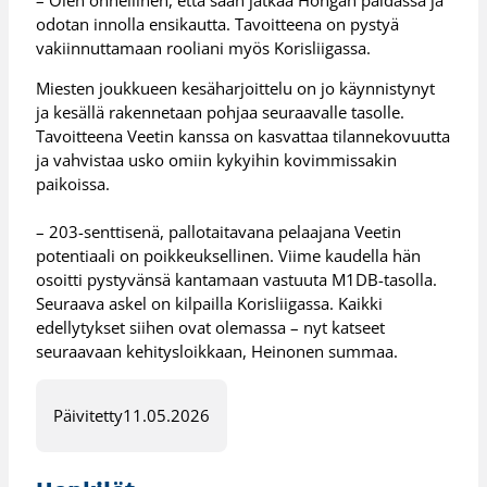
– Olen onnellinen, että saan jatkaa Hongan paidassa ja
odotan innolla ensikautta. Tavoitteena on pystyä
vakiinnuttamaan rooliani myös Korisliigassa.
Miesten joukkueen kesäharjoittelu on jo käynnistynyt
ja kesällä rakennetaan pohjaa seuraavalle tasolle.
Tavoitteena Veetin kanssa on kasvattaa tilannekovuutta
ja vahvistaa usko omiin kykyihin kovimmissakin
paikoissa.
– 203-senttisenä, pallotaitavana pelaajana Veetin
potentiaali on poikkeuksellinen. Viime kaudella hän
osoitti pystyvänsä kantamaan vastuuta M1DB-tasolla.
Seuraava askel on kilpailla Korisliigassa. Kaikki
edellytykset siihen ovat olemassa – nyt katseet
seuraavaan kehitysloikkaan, Heinonen summaa.
Päivitetty
11.05.2026