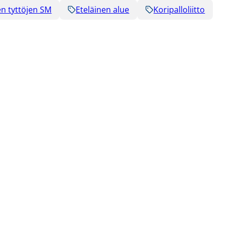
en tyttöjen SM
Eteläinen alue
Koripalloliitto