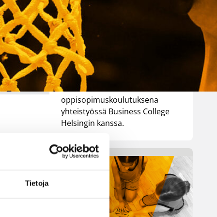
Koulutus tukee seuroja ja
liikunta-alan yrityksiä
markkinoinnin ja myynnin
kehittämisessä sekä opettaa
tekoälyn käyttöä arjessa.
Koulutus toteutetaan
oppisopimuskoulutuksena
yhteistyössä Business College
Helsingin kanssa.
Tietoja