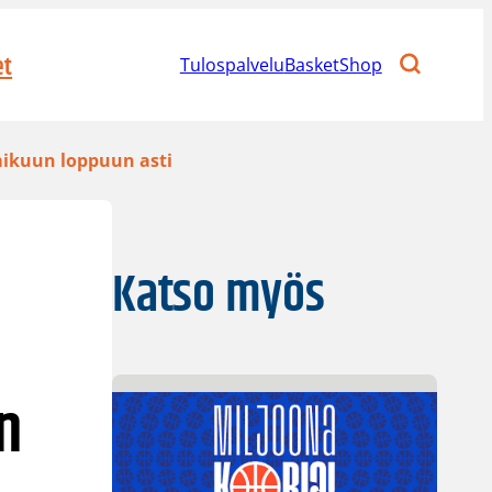
et
Tulospalvelu
BasketShop
mmikuun loppuun asti
Katso myös
n