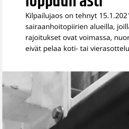
loppuun asti
Kilpailujaos on tehnyt 15.1.20
sairaanhoitopiirien alueilla, joi
rajoitukset ovat voimassa, nuor
eivät pelaa koti- tai vierasottel