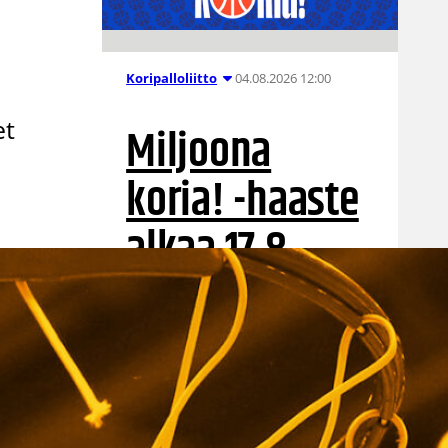
04.08.2026 12:00
Koripalloliitto
et
Miljoona
koria! -haaste
alkaa 17.8.
Haaste tarjoaa seuroille valmiin
konseptin innostaa mukaan
uusia pelaajia ja syventää
yhteistyötä koulujen kanssa.