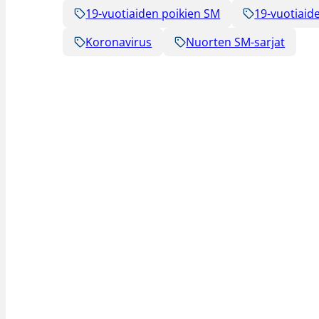
19-vuotiaiden poikien SM
19-vuotiaid
Koronavirus
Nuorten SM-sarjat