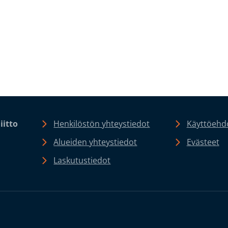
iitto
Henkilöstön yhteystiedot
Käyttöehdo
Alueiden yhteystiedot
Evästeet
Laskutustiedot