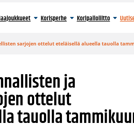
aajoukkueet
Korisperhe
Koripalloliitto
Uutis
llisten sarjojen ottelut eteläisellä alueella tauolla ta
nallisten ja
ojen ottelut
ella tauolla tammikuu