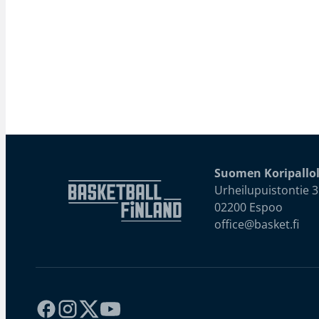
Suomen Koripallol
Urheilupuistontie 3
02200 Espoo
office@basket.fi