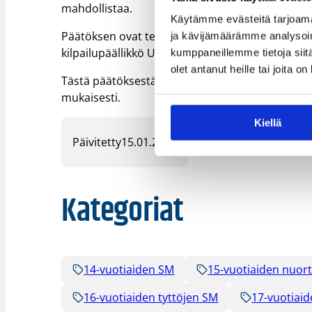
mahdollistaa.
Käytämme evästeitä tarjoama
Päätöksen ovat tehneet kilpailujaokseen ohjesä
ja kävijämäärämme analysoim
kilpailupäällikkö Ulla Karlsson.
kumppaneillemme tietoja siitä
olet antanut heille tai joita o
Tästä päätöksestä voi valittaa Suomen Koripallol
mukaisesti.
Kiellä
Päivitetty
15.01.2021
Kategoriat
14-vuotiaiden SM
15-vuotiaiden nuor
16-vuotiaiden tyttöjen SM
17-vuotiaid