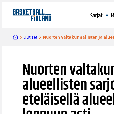
Siirry
sisältöön
Sarjat
M
Uutiset
Nuorten valtakunnallisten ja aluee
Nuorten valtakun
alueellisten sarj
eteläisellä alue