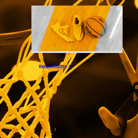
03.08.2026 15:25
Koripalloliitto
Game On –
Markkinoinnin
mestariksi -
koulutus