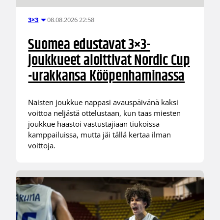
08.08.2026 22:58
3×3
Suomea edustavat 3×3-
joukkueet aloittivat Nordic Cup
-urakkansa Kööpenhaminassa
Naisten joukkue nappasi avauspäivänä kaksi
voittoa neljästä ottelustaan, kun taas miesten
joukkue haastoi vastustajiaan tiukoissa
kamppailuissa, mutta jäi tällä kertaa ilman
voittoja.