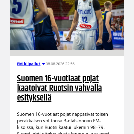
08.08.2026 22:56
EM-kilpailut
Suomen 16-vuotiaat pojat
kaatoivat Ruotsin vahvalla
esityksellä
Suomen 16-vuotiaat pojat nappasivat toisen
peräkkäisen voittonsa B-divisioonan EM-
kisoissa, kun Ruotsi kaatui lukemin 98–79.
Suomi johti ottelua alusta loppuun ja rakensi