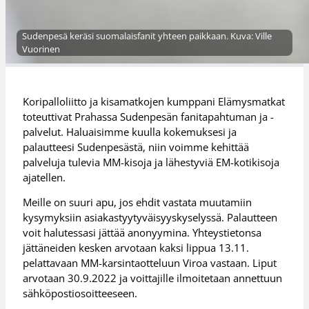
Sudenpesä keräsi suomalaisfanit yhteen paikkaan. Kuva: Ville
Vuorinen
Koripalloliitto ja kisamatkojen kumppani Elämysmatkat
toteuttivat Prahassa Sudenpesän fanitapahtuman ja -
palvelut. Haluaisimme kuulla kokemuksesi ja
palautteesi Sudenpesästä, niin voimme kehittää
palveluja tulevia MM-kisoja ja lähestyviä EM-kotikisoja
ajatellen.
Meille on suuri apu, jos ehdit vastata muutamiin
kysymyksiin asiakastyytyväisyyskyselyssä. Palautteen
voit halutessasi jättää anonyymina. Yhteystietonsa
jättäneiden kesken arvotaan kaksi lippua 13.11.
pelattavaan MM-karsintaotteluun Viroa vastaan. Liput
arvotaan 30.9.2022 ja voittajille ilmoitetaan annettuun
sähköpostiosoitteeseen.