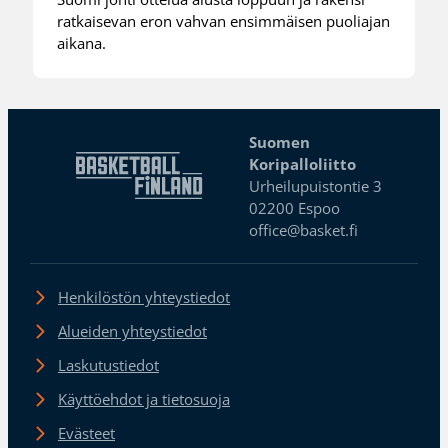
ratkaisevan eron vahvan ensimmäisen puoliajan
aikana.
Suomen
Koripalloliitto
Urheilupuistontie 3
02200 Espoo
office@basket.fi
Henkilöstön yhteystiedot
Alueiden yhteystiedot
Laskutustiedot
Käyttöehdot ja tietosuoja
Evästeet