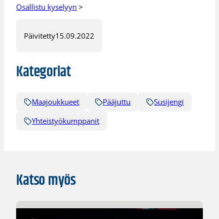
Osallistu kyselyyn
>
Päivitetty
15.09.2022
Kategoriat
Maajoukkueet
Pääjuttu
Susijengi
Yhteistyökumppanit
Katso myös