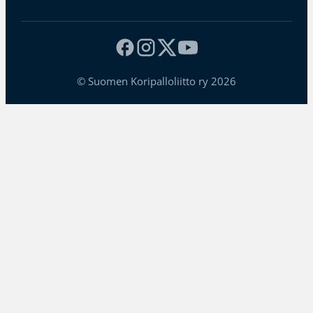
© Suomen Koripalloliitto ry 2026