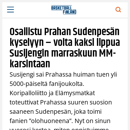
Siirry
sisältöön
Osallistu Prahan Sudenpesän
kyselyyn – voita kaksi lippua
Susijengin marraskuun MM-
karsintaan
Susijengi sai Prahassa huiman tuen yli
5000-päiseltä fanijoukolta.
Koripalloliitto ja Elämysmatkat
toteuttivat Prahassa suuren suosion
saaneen Sudenpesän, joka toimi
fanien ”olohuoneena”. Nyt on sinun
vuorosi kertoa, miten onnistuimme